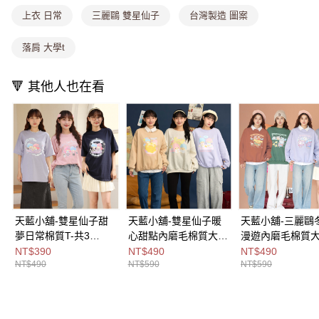
每筆NT$80，滿NT$699(含以上)免運費
消。如遇「轉專審核」未通過狀況，表示未達大哥付你分期系統評分，恕無
上衣 日常
三麗鷗 雙星仙子
台灣製造 圖案
法說明評估內容。
付款後全家取貨
【繳款方式說明】
落肩 大學t
1.分期款項不併入電信帳單，「大哥付你分期」於每月結算日後寄送繳費提
每筆NT$80，滿NT$699(含以上)免運費
醒簡訊。
2.透過簡訊連結打開帳單後，可選擇「超商條碼／台灣大直營門市／銀行轉
萊爾富取貨付款
🔻 其他人也在看
帳／街口支付／iPASS MONEY」等通路繳費。
每筆NT$8,888，滿NT$8,888(含以上)免運費
【注意事項】
付款後萊爾富取貨
1.本服務係由「台灣大哥大股份有限公司」（以下簡稱本公司）所提供，讓
用戶於交易時，得透過本服務購買商品或服務，並由商店將買賣／分期付款
每筆NT$8,888，滿NT$8,888(含以上)免運費
買賣價金債權讓與本公司後，依約使用本公司帳單繳交帳款。
2.基於同意付款使用「大哥付你分期」之契約關係目的，商店將以您的個人
7-11取貨付款
資料（包含姓名、電話或地址）提供予台灣大哥大進項蒐集、處理及利用，
由本公司與您本人進行分期帳單所需資料之確認、核對及更正。
每筆NT$80，滿NT$1,000(含以上)免運費
3.完整用戶服務條款，請詳閱以下連結：
https://oppay.tw/userRule
付款後7-11取貨
天藍小舖-雙星仙子甜
天藍小舖-雙星仙子暖
天藍小舖-三麗鷗
夢日常棉質T-共3
心甜點內磨毛棉質大學
漫遊內磨毛棉質大
每筆NT$80，滿NT$1,000(含以上)免運費
色-$490【A28280452
T-共3
共4
NT$390
NT$490
NT$490
宅配
NT$490
NT$590
NT$590
】
色-$590【A28280462
色-$590【A2828
】
】
每筆NT$100，滿NT$1,000(含以上)免運費
付款後門市自取