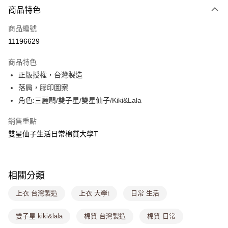
商品特色
信用卡一次付款
商品編號
超商取貨付款
11196629
LINE Pay
商品特色
Apple Pay
正版授權，台灣製造
落肩，膠印圖案
街口支付
角色:三麗鷗/雙子星/雙星仙子/Kiki&Lala
悠遊付
銷售重點
Google Pay
雙星仙子生活日常棉質大學T
大哥付你分期
相關說明
【大哥付你分期使用說明】
相關分類
ATM付款
1.本服務由台灣大哥大提供，台灣大哥大用戶可立即使用無須另外申請。
2.付款方式選擇「大哥付你分期」，訂單成立後會自動跳轉到大哥付的交易
上衣 台灣製造
上衣 大學t
日常 生活
流程，驗證手機門號後，選擇欲分期的期數、繳款截止日，確認付款後即完
運送方式
成交易。
雙子星 kiki&lala
棉質 台灣製造
棉質 日常
3.實際核准額度、可分期數及費用金額請依後續交易確認頁面所載為準。
全家取貨付款
4.訂單成立30分鐘內，如未前往確認交易或遇審核未通過，訂單將自動取