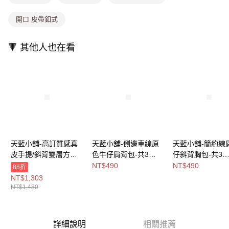
1.分期款項不併入電信帳單，「大哥付你分期」於每月結算日後寄送繳費提
每筆NT$80，滿NT$699(含以上)免運費
醒簡訊。
開口 皮帶釦式
2.透過簡訊連結打開帳單後，可選擇「超商條碼／台灣大直營門市／銀行轉
萊爾富取貨付款
帳／街口支付／iPASS MONEY」等通路繳費。
每筆NT$8,888，滿NT$8,888(含以上)免運費
🔻 其他人也在看
【注意事項】
付款後萊爾富取貨
1.本服務係由「台灣大哥大股份有限公司」（以下簡稱本公司）所提供，讓
用戶於交易時，得透過本服務購買商品或服務，並由商店將買賣／分期付款
每筆NT$8,888，滿NT$8,888(含以上)免運費
買賣價金債權讓與本公司後，依約使用本公司帳單繳交帳款。
2.基於同意付款使用「大哥付你分期」之契約關係目的，商店將以您的個人
7-11取貨付款
資料（包含姓名、電話或地址）提供予台灣大哥大進項蒐集、處理及利用，
由本公司與您本人進行分期帳單所需資料之確認、核對及更正。
每筆NT$80，滿NT$1,000(含以上)免運費
3.完整用戶服務條款，請詳閱以下連結：
https://oppay.tw/userRule
付款後7-11取貨
每筆NT$80，滿NT$1,000(含以上)免運費
天藍小舖-高訂質感真
天藍小舖-側邊車線原
天藍小舖-簡約線
皮手提/斜背雙層方包-
色牛仔肩背包-共3
仔斜背胸包-共3
宅配
共5
色-$490【A15153124
色-$490【A1717
NT$490
NT$490
88折
每筆NT$100，滿NT$1,000(含以上)免運費
色-$1480【A1717496
】
】
NT$1,303
4】
NT$1,480
付款後門市自取
免運費
詳細說明
相關推薦
海外宅配
查看運費