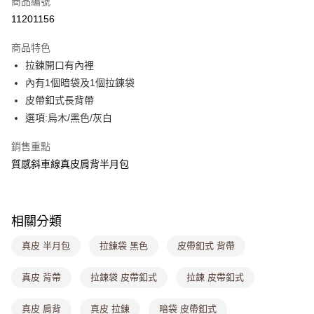
商品編號
超商取貨付款
11201156
LINE Pay
商品特色
Apple Pay
拉鍊開口有內裡
內有1個暗袋及1個拉鍊袋
街口支付
皮帶釦式長背帶
悠遊付
選項:烏木/黑色/灰白
Google Pay
銷售重點
質感斜車線真皮肩背半月包
大哥付你分期
相關說明
【大哥付你分期使用說明】
ATM付款
1.本服務由台灣大哥大提供，台灣大哥大用戶可立即使用無須另外申請。
相關分類
2.付款方式選擇「大哥付你分期」，訂單成立後會自動跳轉到大哥付的交易
流程，驗證手機門號後，選擇欲分期的期數、繳款截止日，確認付款後即完
運送方式
真皮 半月包
拉鍊袋 黑色
皮帶釦式 背帶
成交易。
3.實際核准額度、可分期數及費用金額請依後續交易確認頁面所載為準。
全家取貨付款
4.訂單成立30分鐘內，如未前往確認交易或遇審核未通過，訂單將自動取
真皮 背帶
拉鍊袋 皮帶釦式
拉鍊 皮帶釦式
每筆NT$80，滿NT$699(含以上)免運費
消。如遇「轉專審核」未通過狀況，表示未達大哥付你分期系統評分，恕無
法說明評估內容。
真皮 肩背
真皮 拉鍊
暗袋 皮帶釦式
付款後全家取貨
【繳款方式說明】