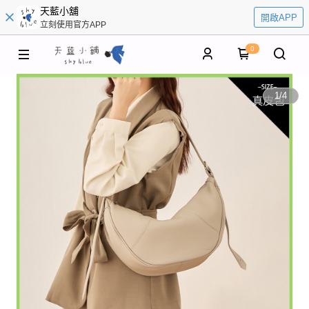
天藍小舖
開啟APP
立刻使用官方APP
0
1
/
4