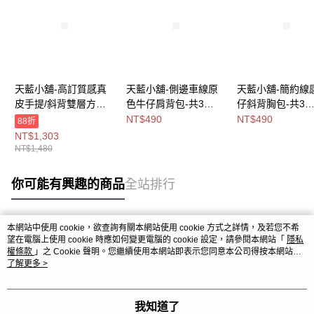
天藍小舖-高訂質感真
天藍小舖-側邊車線原
天藍小舖-簡約線
皮手提/斜背雙層方包-
色牛仔肩背包-共3
仔斜背胸包-共3
共5
色-$490【A15153124
色-$490【A1717
NT$490
NT$490
88折
色-$1480【A1717496
】
】
NT$1,303
4】
NT$1,480
你可能有興趣的商品
全站排行
本網站中使用 cookie，欲查詢有關本網站使用 cookie 方式之詳情，及若您不希
熱門標籤
望在電腦上使用 cookie 時應如何變更電腦的 cookie 設定，請參閱本網站「
隱私
權條款
」之 Cookie 聲明。您繼續使用本網站即表示您同意本公司得按本網站使
用條款之 Cookie 聲明使用 cookie。
了解更多 >
我知道了