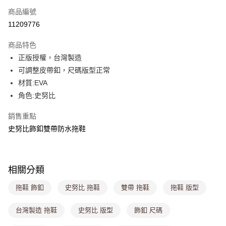
商品編號
超商取貨付款
11209776
LINE Pay
商品特色
Apple Pay
正版授權，台灣製造
可調整皮帶釦，尺碼版型正常
街口支付
材質:EVA
悠遊付
角色:史努比
Google Pay
銷售重點
史努比飾釦雙帶防水拖鞋
大哥付你分期
相關說明
【大哥付你分期使用說明】
ATM付款
1.本服務由台灣大哥大提供，台灣大哥大用戶可立即使用無須另外申請。
相關分類
2.付款方式選擇「大哥付你分期」，訂單成立後會自動跳轉到大哥付的交易
流程，驗證手機門號後，選擇欲分期的期數、繳款截止日，確認付款後即完
運送方式
拖鞋 飾釦
史努比 拖鞋
雙帶 拖鞋
拖鞋 版型
成交易。
3.實際核准額度、可分期數及費用金額請依後續交易確認頁面所載為準。
全家取貨付款
4.訂單成立30分鐘內，如未前往確認交易或遇審核未通過，訂單將自動取
台灣製造 拖鞋
史努比 版型
飾釦 尺碼
每筆NT$80，滿NT$699(含以上)免運費
消。如遇「轉專審核」未通過狀況，表示未達大哥付你分期系統評分，恕無