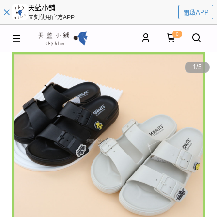
天藍小舖
開啟APP
立刻使用官方APP
0
1
/
5