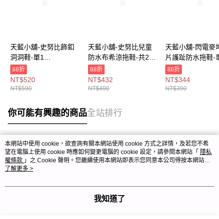
天藍小舖-史努比飾釦
天藍小舖-史努比兒童
天藍小舖-閃電麥
洞洞鞋-單1
防水布希涼拖鞋-共2
片護趾防水拖鞋-
款-$590【A27270521
色-$490【A27270489
款-$390【A2727
88折
88折
88折
】
】
】
NT$520
NT$432
NT$344
NT$590
NT$490
NT$390
你可能有興趣的商品
全站排行
本網站中使用 cookie，欲查詢有關本網站使用 cookie 方式之詳情，及若您不希
熱門標籤
望在電腦上使用 cookie 時應如何變更電腦的 cookie 設定，請參閱本網站「
隱私
權條款
」之 Cookie 聲明。您繼續使用本網站即表示您同意本公司得按本網站使
用條款之 Cookie 聲明使用 cookie。
了解更多 >
我知道了