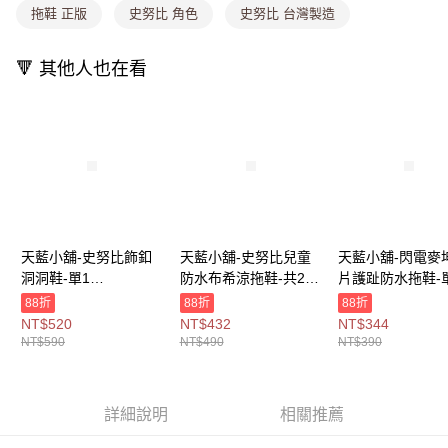
法說明評估內容。
拖鞋 正版
史努比 角色
史努比 台灣製造
付款後全家取貨
【繳款方式說明】
1.分期款項不併入電信帳單，「大哥付你分期」於每月結算日後寄送繳費提
每筆NT$80，滿NT$699(含以上)免運費
醒簡訊。
🔻 其他人也在看
2.透過簡訊連結打開帳單後，可選擇「超商條碼／台灣大直營門市／銀行轉
萊爾富取貨付款
帳／街口支付／iPASS MONEY」等通路繳費。
每筆NT$8,888，滿NT$8,888(含以上)免運費
【注意事項】
付款後萊爾富取貨
1.本服務係由「台灣大哥大股份有限公司」（以下簡稱本公司）所提供，讓
用戶於交易時，得透過本服務購買商品或服務，並由商店將買賣／分期付款
每筆NT$8,888，滿NT$8,888(含以上)免運費
買賣價金債權讓與本公司後，依約使用本公司帳單繳交帳款。
2.基於同意付款使用「大哥付你分期」之契約關係目的，商店將以您的個人
7-11取貨付款
資料（包含姓名、電話或地址）提供予台灣大哥大進項蒐集、處理及利用，
由本公司與您本人進行分期帳單所需資料之確認、核對及更正。
每筆NT$80，滿NT$1,000(含以上)免運費
3.完整用戶服務條款，請詳閱以下連結：
https://oppay.tw/userRule
天藍小舖-史努比飾釦
天藍小舖-史努比兒童
天藍小舖-閃電麥
付款後7-11取貨
洞洞鞋-單1
防水布希涼拖鞋-共2
片護趾防水拖鞋-
款-$590【A27270521
色-$490【A27270489
款-$390【A2727
每筆NT$80，滿NT$1,000(含以上)免運費
88折
88折
88折
】
】
】
NT$520
NT$432
NT$344
宅配
NT$590
NT$490
NT$390
每筆NT$100，滿NT$1,000(含以上)免運費
付款後門市自取
詳細說明
相關推薦
免運費