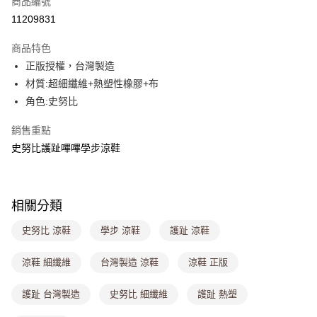
商品編號
超商取貨付款
11209831
LINE Pay
商品特色
Apple Pay
正版授權，台灣製造
材質:超細纖維+熱塑性橡膠+布
街口支付
角色:史努比
悠遊付
銷售重點
Google Pay
史努比護趾嗶嗶學步涼鞋
大哥付你分期
相關說明
【大哥付你分期使用說明】
相關分類
ATM付款
1.本服務由台灣大哥大提供，台灣大哥大用戶可立即使用無須另外申請。
2.付款方式選擇「大哥付你分期」，訂單成立後會自動跳轉到大哥付的交易
史努比 涼鞋
學步 涼鞋
護趾 涼鞋
流程，驗證手機門號後，選擇欲分期的期數、繳款截止日，確認付款後即完
運送方式
成交易。
涼鞋 細纖維
台灣製造 涼鞋
涼鞋 正版
3.實際核准額度、可分期數及費用金額請依後續交易確認頁面所載為準。
全家取貨付款
4.訂單成立30分鐘內，如未前往確認交易或遇審核未通過，訂單將自動取
每筆NT$80，滿NT$1,000(含以上)免運費
消。如遇「轉專審核」未通過狀況，表示未達大哥付你分期系統評分，恕無
護趾 台灣製造
史努比 細纖維
護趾 熱塑
法說明評估內容。
付款後全家取貨
【繳款方式說明】