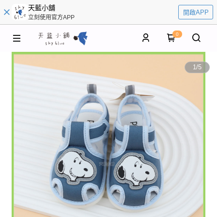
天藍小舖
開啟APP
立刻使用官方APP
0
1
/
5