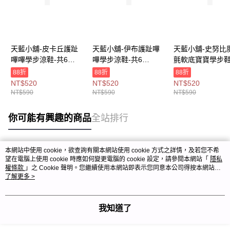
天藍小舖-皮卡丘護趾
天藍小舖-伊布護趾嗶
天藍小舖-史努比
嗶嗶學步涼鞋-共6
嗶學步涼鞋-共6
氈軟底寶寶學步鞋
色-$590【A27270563
色-$590【A27270562
款-$590【A2727
88折
88折
88折
】
】
】
NT$520
NT$520
NT$520
NT$590
NT$590
NT$590
你可能有興趣的商品
全站排行
本網站中使用 cookie，欲查詢有關本網站使用 cookie 方式之詳情，及若您不希
熱門標籤
望在電腦上使用 cookie 時應如何變更電腦的 cookie 設定，請參閱本網站「
隱私
權條款
」之 Cookie 聲明。您繼續使用本網站即表示您同意本公司得按本網站使
用條款之 Cookie 聲明使用 cookie。
了解更多 >
我知道了