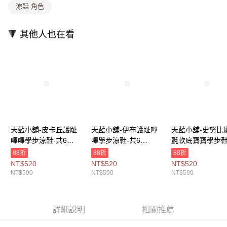
涼鞋 角色
1.分期款項不併入電信帳單，「大哥付你分期」於每月結算日後寄送繳費提
每筆NT$80，滿NT$1,000(含以上)免運費
醒簡訊。
2.透過簡訊連結打開帳單後，可選擇「超商條碼／台灣大直營門市／銀行轉
萊爾富取貨付款
🔻 其他人也在看
帳／街口支付／iPASS MONEY」等通路繳費。
每筆NT$8,888，滿NT$8,888(含以上)免運費
【注意事項】
付款後萊爾富取貨
1.本服務係由「台灣大哥大股份有限公司」（以下簡稱本公司）所提供，讓
用戶於交易時，得透過本服務購買商品或服務，並由商店將買賣／分期付款
每筆NT$8,888，滿NT$8,888(含以上)免運費
買賣價金債權讓與本公司後，依約使用本公司帳單繳交帳款。
2.基於同意付款使用「大哥付你分期」之契約關係目的，商店將以您的個人
7-11取貨付款
資料（包含姓名、電話或地址）提供予台灣大哥大進項蒐集、處理及利用，
由本公司與您本人進行分期帳單所需資料之確認、核對及更正。
每筆NT$80，滿NT$1,000(含以上)免運費
3.完整用戶服務條款，請詳閱以下連結：
https://oppay.tw/userRule
付款後7-11取貨
天藍小舖-皮卡丘護趾
天藍小舖-伊布護趾嗶
天藍小舖-史努比
嗶嗶學步涼鞋-共6
嗶學步涼鞋-共6
氈軟底寶寶學步鞋
每筆NT$80，滿NT$1,000(含以上)免運費
色-$590【A27270563
色-$590【A27270562
款-$590【A2727
88折
88折
88折
宅配
】
】
】
NT$520
NT$520
NT$520
NT$590
NT$590
NT$590
每筆NT$100，滿NT$1,000(含以上)免運費
付款後門市自取
免運費
詳細說明
相關推薦
海外宅配
查看運費