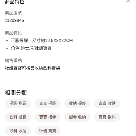
商品特色
信用卡一次付款
商品編號
超商取貨付款
11209845
LINE Pay
商品特色
Apple Pay
正版授權，尺寸約13.5X2X22CM
角色:迪士尼/牡蠣寶寶
街口支付
銷售重點
悠遊付
牡蠣寶寶可摺疊收納飲料提袋
Google Pay
大哥付你分期
相關說明
相關分類
【大哥付你分期使用說明】
ATM付款
提袋 摺疊
寶寶 提袋
收納 提袋
寶寶 收納
1.本服務由台灣大哥大提供，台灣大哥大用戶可立即使用無須另外申請。
2.付款方式選擇「大哥付你分期」，訂單成立後會自動跳轉到大哥付的交易
流程，驗證手機門號後，選擇欲分期的期數、繳款截止日，確認付款後即完
飲料 摺疊
寶寶 摺疊
摺疊 收納
寶寶 飲料
運送方式
成交易。
3.實際核准額度、可分期數及費用金額請依後續交易確認頁面所載為準。
全家取貨付款
飲料 收納
牡蠣 寶寶
4.訂單成立30分鐘內，如未前往確認交易或遇審核未通過，訂單將自動取
每筆NT$80，滿NT$699(含以上)免運費