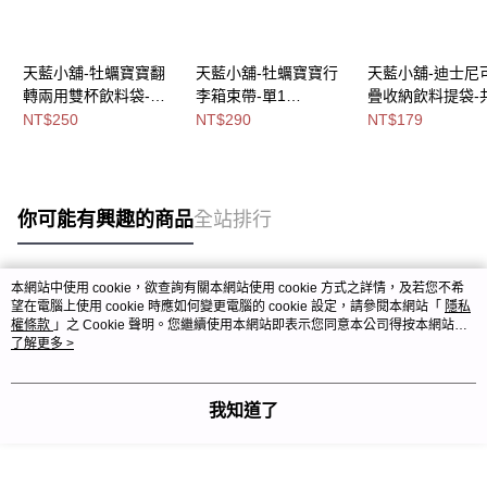
天藍小舖-牡蠣寶寶翻
天藍小舖-牡蠣寶寶行
天藍小舖-迪士尼
轉兩用雙杯飲料袋-共2
李箱束帶-單1
疊收納飲料提袋-
色-$250【A11115842
款-$290【A11115717
色-$179【A11115
NT$250
NT$290
NT$179
】
】
】
你可能有興趣的商品
全站排行
本網站中使用 cookie，欲查詢有關本網站使用 cookie 方式之詳情，及若您不希
熱門標籤
望在電腦上使用 cookie 時應如何變更電腦的 cookie 設定，請參閱本網站「
隱私
權條款
」之 Cookie 聲明。您繼續使用本網站即表示您同意本公司得按本網站使
用條款之 Cookie 聲明使用 cookie。
了解更多 >
我知道了