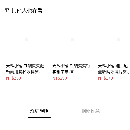
消。如遇「轉專審核」未通過狀況，表示未達大哥付你分期系統評分，恕無
法說明評估內容。
付款後全家取貨
🔻 其他人也在看
【繳款方式說明】
1.分期款項不併入電信帳單，「大哥付你分期」於每月結算日後寄送繳費提
每筆NT$80，滿NT$699(含以上)免運費
醒簡訊。
2.透過簡訊連結打開帳單後，可選擇「超商條碼／台灣大直營門市／銀行轉
萊爾富取貨付款
帳／街口支付／iPASS MONEY」等通路繳費。
每筆NT$8,888，滿NT$8,888(含以上)免運費
【注意事項】
付款後萊爾富取貨
1.本服務係由「台灣大哥大股份有限公司」（以下簡稱本公司）所提供，讓
用戶於交易時，得透過本服務購買商品或服務，並由商店將買賣／分期付款
每筆NT$8,888，滿NT$8,888(含以上)免運費
買賣價金債權讓與本公司後，依約使用本公司帳單繳交帳款。
2.基於同意付款使用「大哥付你分期」之契約關係目的，商店將以您的個人
天藍小舖-牡蠣寶寶翻
天藍小舖-牡蠣寶寶行
天藍小舖-迪士尼
7-11取貨付款
資料（包含姓名、電話或地址）提供予台灣大哥大進項蒐集、處理及利用，
轉兩用雙杯飲料袋-共2
李箱束帶-單1
疊收納飲料提袋-
由本公司與您本人進行分期帳單所需資料之確認、核對及更正。
每筆NT$80，滿NT$1,000(含以上)免運費
色-$250【A11115842
款-$290【A11115717
色-$179【A11115
NT$250
NT$290
NT$179
3.完整用戶服務條款，請詳閱以下連結：
https://oppay.tw/userRule
】
】
】
付款後7-11取貨
每筆NT$80，滿NT$1,000(含以上)免運費
宅配
詳細說明
相關推薦
每筆NT$100，滿NT$1,000(含以上)免運費
付款後門市自取
免運費