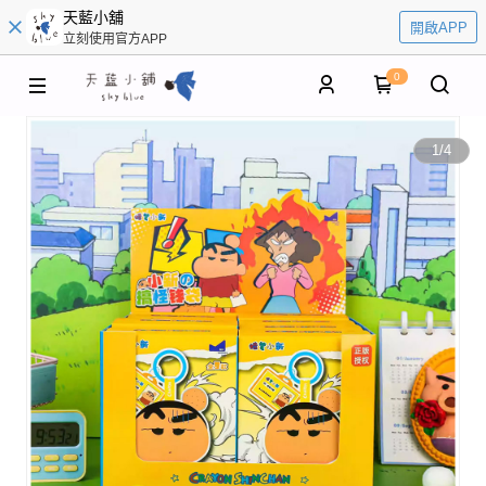
天藍小舖
開啟APP
立刻使用官方APP
0
1
/
4