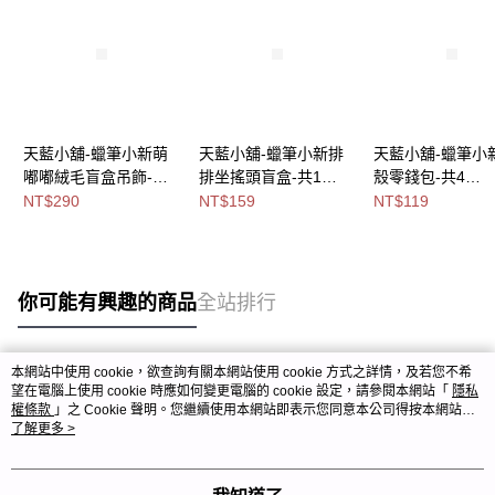
天藍小舖-蠟筆小新萌
天藍小舖-蠟筆小新排
天藍小舖-蠟筆小
嘟嘟絨毛盲盒吊飾-單1
排坐搖頭盲盒-共1
殼零錢包-共4
款-$290【A11115630
色-$159【A11115958
色-$119【A11115
NT$290
NT$159
NT$119
】
】
】
你可能有興趣的商品
全站排行
本網站中使用 cookie，欲查詢有關本網站使用 cookie 方式之詳情，及若您不希
熱門標籤
望在電腦上使用 cookie 時應如何變更電腦的 cookie 設定，請參閱本網站「
隱私
權條款
」之 Cookie 聲明。您繼續使用本網站即表示您同意本公司得按本網站使
用條款之 Cookie 聲明使用 cookie。
了解更多 >