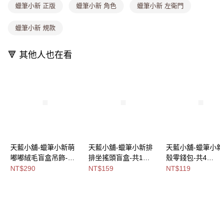
蠟筆小新 正版
蠟筆小新 角色
蠟筆小新 左衛門
付款後全家取貨
【繳款方式說明】
1.分期款項不併入電信帳單，「大哥付你分期」於每月結算日後寄送繳費提
每筆NT$80，滿NT$699(含以上)免運費
醒簡訊。
蠟筆小新 規款
2.透過簡訊連結打開帳單後，可選擇「超商條碼／台灣大直營門市／銀行轉
萊爾富取貨付款
帳／街口支付／iPASS MONEY」等通路繳費。
每筆NT$8,888，滿NT$8,888(含以上)免運費
🔻 其他人也在看
【注意事項】
付款後萊爾富取貨
1.本服務係由「台灣大哥大股份有限公司」（以下簡稱本公司）所提供，讓
用戶於交易時，得透過本服務購買商品或服務，並由商店將買賣／分期付款
每筆NT$8,888，滿NT$8,888(含以上)免運費
買賣價金債權讓與本公司後，依約使用本公司帳單繳交帳款。
2.基於同意付款使用「大哥付你分期」之契約關係目的，商店將以您的個人
7-11取貨付款
資料（包含姓名、電話或地址）提供予台灣大哥大進項蒐集、處理及利用，
由本公司與您本人進行分期帳單所需資料之確認、核對及更正。
每筆NT$80，滿NT$1,000(含以上)免運費
3.完整用戶服務條款，請詳閱以下連結：
https://oppay.tw/userRule
付款後7-11取貨
每筆NT$80，滿NT$1,000(含以上)免運費
天藍小舖-蠟筆小新萌
天藍小舖-蠟筆小新排
天藍小舖-蠟筆小
嘟嘟絨毛盲盒吊飾-單1
排坐搖頭盲盒-共1
殼零錢包-共4
宅配
款-$290【A11115630
色-$159【A11115958
色-$119【A11115
NT$290
NT$159
NT$119
每筆NT$100，滿NT$1,000(含以上)免運費
】
】
】
付款後門市自取
免運費