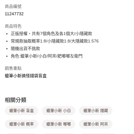
商品編號
超商取貨付款
11247732
LINE Pay
商品特色
Apple Pay
正版授權，共有7個角色及各1個大/小隱藏款
常規款抽取概率1:8/小隱藏款1:8/大隱藏款1:576
街口支付
隨機出貨不挑款
悠遊付
角色:蠟筆小新/小白/阿呆/肥嘟嘟左衛門
Google Pay
銷售重點
蠟筆小新搞怪錢袋盲盒
大哥付你分期
相關說明
【大哥付你分期使用說明】
ATM付款
1.本服務由台灣大哥大提供，台灣大哥大用戶可立即使用無須另外申請。
相關分類
2.付款方式選擇「大哥付你分期」，訂單成立後會自動跳轉到大哥付的交易
流程，驗證手機門號後，選擇欲分期的期數、繳款截止日，確認付款後即完
運送方式
蠟筆小新 盲盒
蠟筆小新 小白
蠟筆小新 隱藏
成交易。
3.實際核准額度、可分期數及費用金額請依後續交易確認頁面所載為準。
全家取貨付款
4.訂單成立30分鐘內，如未前往確認交易或遇審核未通過，訂單將自動取
蠟筆小新 概率
蠟筆小新 嘟嘟
蠟筆小新 阿呆
每筆NT$80，滿NT$699(含以上)免運費
消。如遇「轉專審核」未通過狀況，表示未達大哥付你分期系統評分，恕無
法說明評估內容。