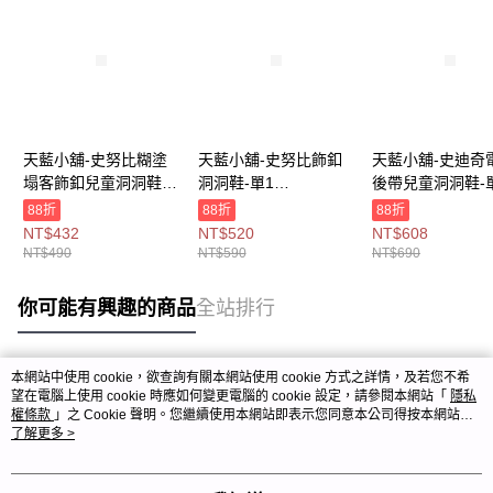
天藍小舖-史努比糊塗
天藍小舖-史努比飾釦
天藍小舖-史迪奇
塌客飾釦兒童洞洞鞋-
洞洞鞋-單1
後帶兒童洞洞鞋-
單1
款-$590【A27270521
款-$690【A2727
88折
88折
88折
款-$490【A27270518
】
】
NT$432
NT$520
NT$608
】
NT$490
NT$590
NT$690
你可能有興趣的商品
全站排行
本網站中使用 cookie，欲查詢有關本網站使用 cookie 方式之詳情，及若您不希
熱門標籤
望在電腦上使用 cookie 時應如何變更電腦的 cookie 設定，請參閱本網站「
隱私
權條款
」之 Cookie 聲明。您繼續使用本網站即表示您同意本公司得按本網站使
用條款之 Cookie 聲明使用 cookie。
了解更多 >