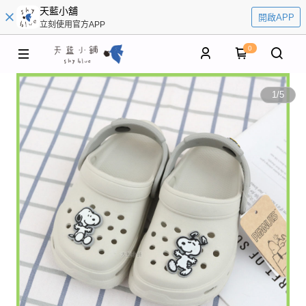
天藍小舖
開啟APP
立刻使用官方APP
0
1
/
5