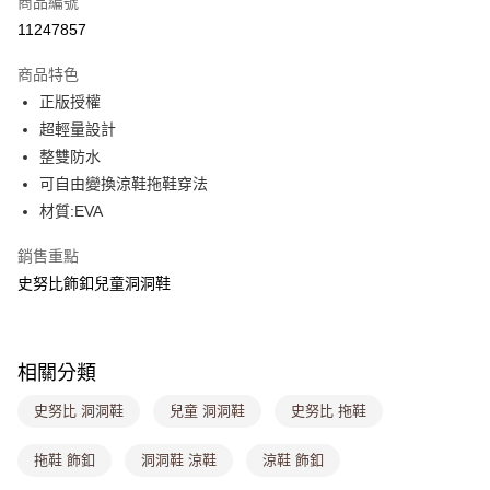
商品編號
超商取貨付款
11247857
LINE Pay
商品特色
Apple Pay
正版授權
超輕量設計
街口支付
整雙防水
悠遊付
可自由變換涼鞋拖鞋穿法
材質:EVA
Google Pay
銷售重點
大哥付你分期
史努比飾釦兒童洞洞鞋
相關說明
【大哥付你分期使用說明】
ATM付款
1.本服務由台灣大哥大提供，台灣大哥大用戶可立即使用無須另外申請。
2.付款方式選擇「大哥付你分期」，訂單成立後會自動跳轉到大哥付的交易
流程，驗證手機門號後，選擇欲分期的期數、繳款截止日，確認付款後即完
相關分類
運送方式
成交易。
3.實際核准額度、可分期數及費用金額請依後續交易確認頁面所載為準。
史努比 洞洞鞋
兒童 洞洞鞋
史努比 拖鞋
全家取貨付款
4.訂單成立30分鐘內，如未前往確認交易或遇審核未通過，訂單將自動取
每筆NT$80，滿NT$699(含以上)免運費
消。如遇「轉專審核」未通過狀況，表示未達大哥付你分期系統評分，恕無
拖鞋 飾釦
洞洞鞋 涼鞋
涼鞋 飾釦
法說明評估內容。
付款後全家取貨
【繳款方式說明】