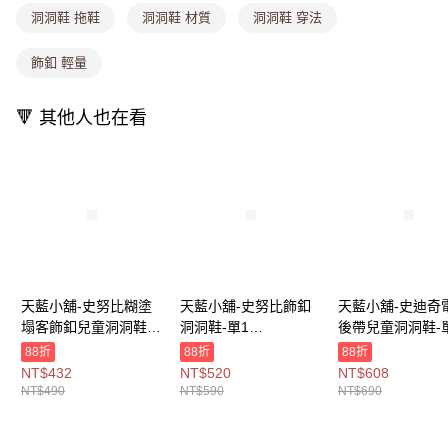
1.分期款項不併入電信帳單，「大哥付你分期」於每月結算日後寄送繳費提
洞洞鞋 拖鞋
洞洞鞋 材質
洞洞鞋 穿法
每筆NT$80，滿NT$699(含以上)免運費
醒簡訊。
2.透過簡訊連結打開帳單後，可選擇「超商條碼／台灣大直營門市／銀行轉
萊爾富取貨付款
飾釦 輕量
帳／街口支付／iPASS MONEY」等通路繳費。
每筆NT$8,888，滿NT$8,888(含以上)免運費
【注意事項】
🔻 其他人也在看
付款後萊爾富取貨
1.本服務係由「台灣大哥大股份有限公司」（以下簡稱本公司）所提供，讓
用戶於交易時，得透過本服務購買商品或服務，並由商店將買賣／分期付款
每筆NT$8,888，滿NT$8,888(含以上)免運費
買賣價金債權讓與本公司後，依約使用本公司帳單繳交帳款。
2.基於同意付款使用「大哥付你分期」之契約關係目的，商店將以您的個人
7-11取貨付款
資料（包含姓名、電話或地址）提供予台灣大哥大進項蒐集、處理及利用，
由本公司與您本人進行分期帳單所需資料之確認、核對及更正。
每筆NT$80，滿NT$1,000(含以上)免運費
3.完整用戶服務條款，請詳閱以下連結：
https://oppay.tw/userRule
付款後7-11取貨
每筆NT$80，滿NT$1,000(含以上)免運費
天藍小舖-史努比糊塗
天藍小舖-史努比飾釦
天藍小舖-史迪奇
宅配
塌客飾釦兒童洞洞鞋-
洞洞鞋-單1
後帶兒童洞洞鞋-
每筆NT$100，滿NT$1,000(含以上)免運費
單1
款-$590【A27270521
款-$690【A2727
88折
88折
88折
款-$490【A27270518
】
】
NT$432
NT$520
NT$608
付款後門市自取
】
NT$490
NT$590
NT$690
免運費
海外宅配
查看運費