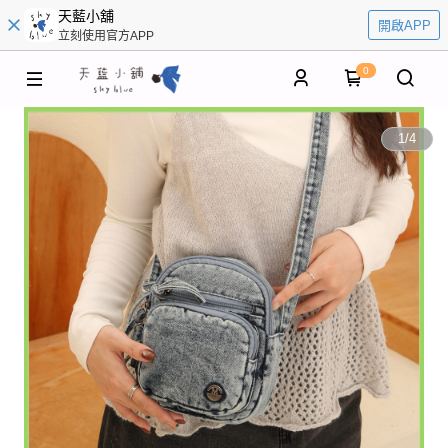
天藍小舖
開啟APP
立刻使用官方APP
0
1
/
4