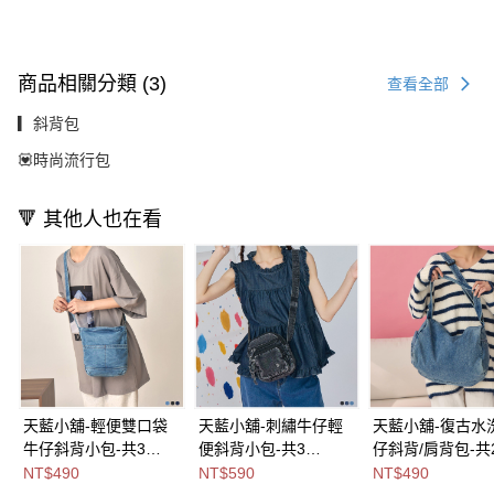
商品相關分類 (3)
查看全部
▎斜背包
💟時尚流行包
🔻 其他人也在看
天藍小舖-輕便雙口袋
天藍小舖-刺繡牛仔輕
天藍小舖-復古水
牛仔斜背小包-共3
便斜背小包-共3
仔斜背/肩背包-共
色-$490【A17175144
色-$590【A17175160
色-$490【A1515
NT$490
NT$590
NT$490