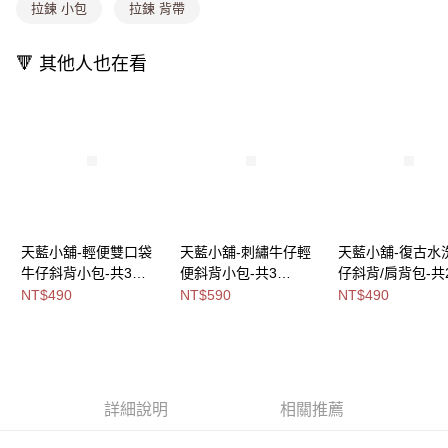
每筆NT$80，滿NT$699(含以上)免運費
消。如遇「轉專審核」未通過狀況，表示未達大哥付你分期系統評分，恕無
拉鍊 小包
拉鍊 背帶
法說明評估內容。
付款後全家取貨
【繳款方式說明】
1.分期款項不併入電信帳單，「大哥付你分期」於每月結算日後寄送繳費提
🔻 其他人也在看
每筆NT$80，滿NT$699(含以上)免運費
醒簡訊。
2.透過簡訊連結打開帳單後，可選擇「超商條碼／台灣大直營門市／銀行轉
萊爾富取貨付款
帳／街口支付／iPASS MONEY」等通路繳費。
每筆NT$8,888，滿NT$8,888(含以上)免運費
【注意事項】
付款後萊爾富取貨
1.本服務係由「台灣大哥大股份有限公司」（以下簡稱本公司）所提供，讓
用戶於交易時，得透過本服務購買商品或服務，並由商店將買賣／分期付款
每筆NT$8,888，滿NT$8,888(含以上)免運費
買賣價金債權讓與本公司後，依約使用本公司帳單繳交帳款。
2.基於同意付款使用「大哥付你分期」之契約關係目的，商店將以您的個人
7-11取貨付款
資料（包含姓名、電話或地址）提供予台灣大哥大進項蒐集、處理及利用，
天藍小舖-輕便雙口袋
天藍小舖-刺繡牛仔輕
天藍小舖-復古水
由本公司與您本人進行分期帳單所需資料之確認、核對及更正。
每筆NT$80，滿NT$1,000(含以上)免運費
牛仔斜背小包-共3
便斜背小包-共3
仔斜背/肩背包-共
3.完整用戶服務條款，請詳閱以下連結：
https://oppay.tw/userRule
付款後7-11取貨
色-$490【A17175144
色-$590【A17175160
色-$490【A1515
NT$490
NT$590
NT$490
】
】
】
每筆NT$80，滿NT$1,000(含以上)免運費
宅配
每筆NT$100，滿NT$1,000(含以上)免運費
詳細說明
相關推薦
付款後門市自取