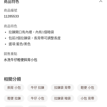
商品特色
信用卡一次付款
商品編號
超商取貨付款
11285533
LINE Pay
商品特色
Apple Pay
拉鍊開口有內裡，內有1個暗袋
包前2個拉鍊袋，長背帶可調整長度
街口支付
選項:藍色/黑色
悠遊付
銷售重點
Google Pay
水洗牛仔輕便斜背小包
大哥付你分期
相關說明
【大哥付你分期使用說明】
相關分類
ATM付款
1.本服務由台灣大哥大提供，台灣大哥大用戶可立即使用無須另外申請。
2.付款方式選擇「大哥付你分期」，訂單成立後會自動跳轉到大哥付的交易
斜背 小包
牛仔 拉鍊
拉鍊袋 背帶
輕便 小包
流程，驗證手機門號後，選擇欲分期的期數、繳款截止日，確認付款後即完
運送方式
成交易。
輕便 拉鍊
牛仔 小包
拉鍊袋 暗袋
小包 背帶
3.實際核准額度、可分期數及費用金額請依後續交易確認頁面所載為準。
全家取貨付款
4.訂單成立30分鐘內，如未前往確認交易或遇審核未通過，訂單將自動取