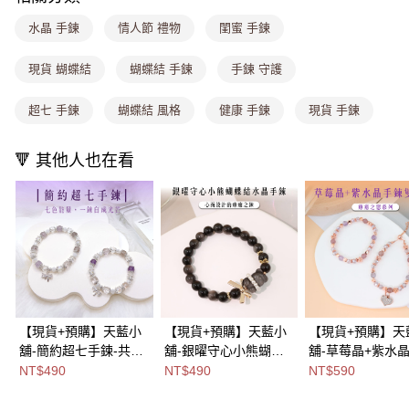
每筆NT$100，滿NT$1,000(含以上)免運費
水晶 手鍊
情人節 禮物
閨蜜 手鍊
付款後門市自取
免運費
現貨 蝴蝶結
蝴蝶結 手鍊
手鍊 守護
海外宅配
查看運費
超七 手鍊
蝴蝶結 風格
健康 手鍊
現貨 手鍊
🔻 其他人也在看
【現貨+預購】天藍小
【現貨+預購】天藍小
【現貨+預購】天
舖-簡約超七手鍊-共2
舖-銀曜守心小熊蝴蝶
舖-草莓晶+紫水
款【A31310005】
結水晶手鍊-單1款
雙件組-單1款-
NT$490
NT$490
NT$590
【A31310043】
【A31310019】