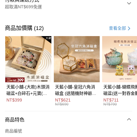
超取滿NT$699免運
付款方式
信用卡一次付款
商品加價購 (12)
查看全部
超商取貨付款
LINE Pay
Apple Pay
街口支付
悠遊付
天藍小舖-(大款)木頭消
天藍小舖-皇冠六角消
天藍小舖-蝴蝶飛
磁盆+白碎石+元寶(顏
磁盒 (送隨機財神爺小
磁盆(送一對吞金獸
Google Pay
色隨機)-單1
卡)-單1
1
NT$399
NT$621
NT$711
NT$690
NT$790
款-$490【A31310137
款-$690【A31310122
款-$790【A3131
大哥付你分期
】
】
】
相關說明
商品特色
【大哥付你分期使用說明】
ATM付款
1.本服務由台灣大哥大提供，台灣大哥大用戶可立即使用無須另外申請。
商品編號
2.付款方式選擇「大哥付你分期」，訂單成立後會自動跳轉到大哥付的交易