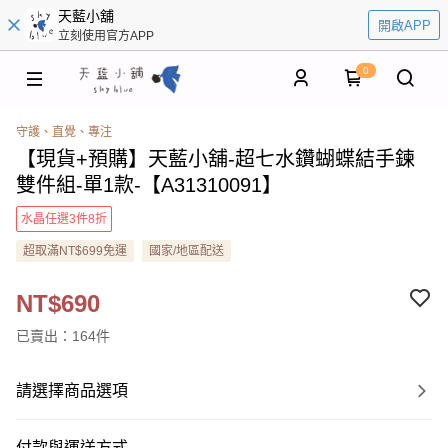
天藍小舖
開啟APP
立刻使用官方APP
0
守護、直覺、專注
【現貨+預購】天藍小舖-超七水鑽蝴蝶結手鍊
雙件組-單1款-【A31310091】
水晶任選3件8折
超取滿NT$699免運
國家/地區配送
NT$690
已賣出：164件
請選擇商品選項
付款與運送方式