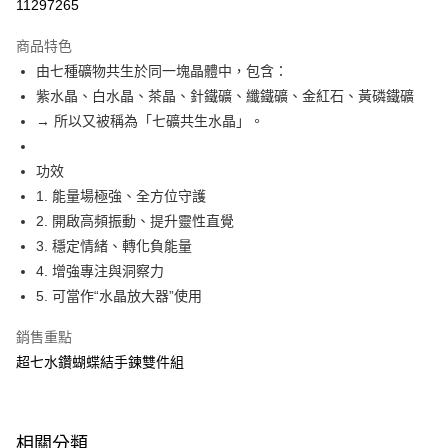
流程，驗證手機門號後，選擇欲分期的期數、繳款截止日，確認付款後即完
11297265
運送方式
成交易。
3.實際核准額度、可分期數及費用金額請依後續交易確認頁面所載為準。
全家取貨付款
商品特色
4.訂單成立30分鐘內，如未前往確認交易或遇審核未通過，訂單將自動取
由七種礦物共生於同一塊晶體中，包含：
每筆NT$80，滿NT$699(含以上)免運費
消。如遇「轉專審核」未通過狀況，表示未達大哥付你分期系統評分，恕無
法說明評估內容。
紫水晶、白水晶、茶晶、針鐵礦、纖鐵礦、金紅石、黃磷鐵礦
付款後全家取貨
【繳款方式說明】
→ 所以又被稱為「七礦共生水晶」。
1.分期款項不併入電信帳單，「大哥付你分期」於每月結算日後寄送繳費提
每筆NT$80，滿NT$699(含以上)免運費
醒簡訊。
2.透過簡訊連結打開帳單後，可選擇「超商條碼／台灣大直營門市／銀行轉
功效
萊爾富取貨付款
帳／街口支付／iPASS MONEY」等通路繳費。
1. 能量場極強、全方位守護
每筆NT$8,888，滿NT$8,888(含以上)免運費
【注意事項】
2. 開啟高頻振動、提升靈性直覺
付款後萊爾富取貨
1.本服務係由「台灣大哥大股份有限公司」（以下簡稱本公司）所提供，讓
3. 穩定情緒、轉化負能量
用戶於交易時，得透過本服務購買商品或服務，並由商店將買賣／分期付款
每筆NT$8,888，滿NT$8,888(含以上)免運費
4. 增強專注與洞察力
買賣價金債權讓與本公司後，依約使用本公司帳單繳交帳款。
2.基於同意付款使用「大哥付你分期」之契約關係目的，商店將以您的個人
5. 可當作“水晶放大器”使用
7-11取貨付款
資料（包含姓名、電話或地址）提供予台灣大哥大進項蒐集、處理及利用，
由本公司與您本人進行分期帳單所需資料之確認、核對及更正。
每筆NT$80，滿NT$1,000(含以上)免運費
銷售重點
3.完整用戶服務條款，請詳閱以下連結：
https://oppay.tw/userRule
超七水鑽蝴蝶結手鍊雙件組
付款後7-11取貨
每筆NT$80，滿NT$1,000(含以上)免運費
宅配
相關分類