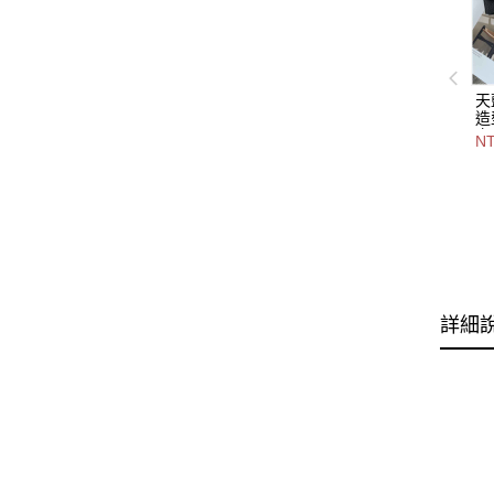
天
造
卡
NT
色
6
詳細