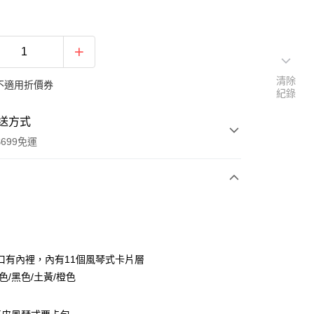
清除
不適用折價券
紀錄
送方式
699免運
次付款
付款
口有內裡，內有11個風琴式卡片層
色/黑色/土黃/橙色