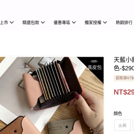
上市
精選包款
優惠專區
獨家授權
熱銷排行
天藍小
色-$29
超取滿NT$
NT$2
顏色
土黃