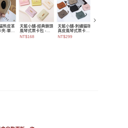
易時，得透過本服務購買商品或服務，並由商店將買賣／分期付
爾富取貨
金債權讓與本公司後，依約使用本公司帳單繳交帳款。
,888，滿NT$8,888(含以上)免運費
意付款使用「大哥付你分期」之契約關係目的，商店將以您的個人
含姓名、電話或地址）提供予台灣大哥大進項蒐集、處理及利
付款
公司與您本人進行分期帳單所需資料之確認、核對及更正。
-貓熊皮革
天藍小舖-經典鎖頭
天藍小舖-刺繡貓咪
天藍小舖-雲彩皮
戶服務條款，請詳閱以下連結：
https://oppay.tw/userRule
0，滿NT$1,000(含以上)免運費
夾-單1
風琴式票卡包 -共7
真皮風琴式票卡夾-
卡夾零錢包-共6
A09091
色-$168【A09091
共8
色-$168【A0808
NT$168
NT$299
NT$168
1取貨
670】
色-$299【A09091
892】
675】
0，滿NT$1,000(含以上)免運費
00，滿NT$1,000(含以上)免運費
市自取
查看運費