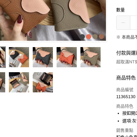
數量
※ 本商品
付款與運
超取滿NT$
付款方式
商品特色
信用卡一
商品編號
11365130
超商取貨
商品特色
LINE Pay
按釦開
選項:灰
Apple Pay
銷售重點
街口支付