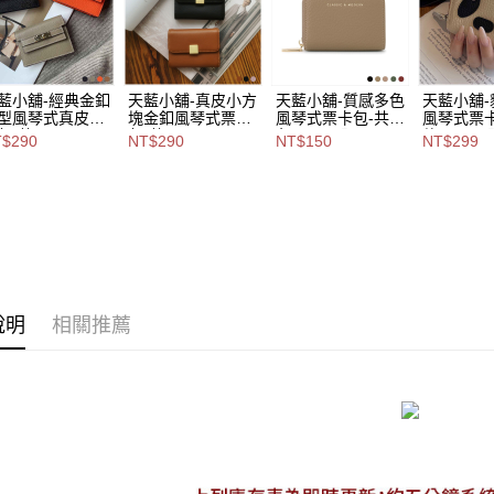
用戶於交
付款後萊
款買賣價
每筆NT$8
2.基於同
資料（包
7-11取貨
用，由本
藍小舖-經典金釦
天藍小舖-真皮小方
天藍小舖-質感多色
天藍小舖
3.完整用
每筆NT$8
型風琴式真皮票
塊金釦風琴式票卡
風琴式票卡包-共6
風琴式票卡
包-共4
包-共3
色-$150【A09091
款-$299【
$290
NT$290
NT$150
NT$299
付款後7-1
-$290【A09091
色-$290【A09090
672】
677】
58】
507】
每筆NT$8
宅配
每筆NT$1
付款後門
免運費
說明
相關推薦
海外宅配