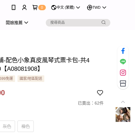
0
中文 (繁體)
TWD
闆娘推薦
舖-配色小象真皮風琴式票卡包-共4
0【A08081908】
699免運
國家/地區配送
90
已賣出：62件
灰色
橙色