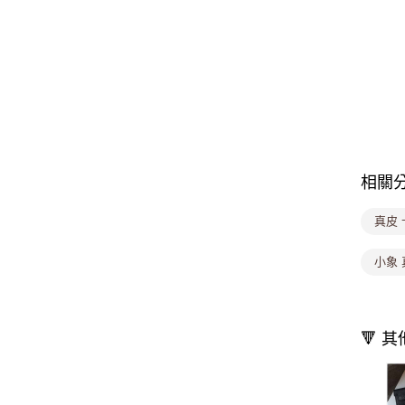
相關
真皮 
小象 
🔻 