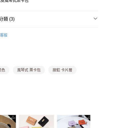
真皮風琴式票卡包
y
類 (3)
分期
▎中夾
客服
感包
你分期使用說明】
由台灣大哥大提供，台灣大哥大用戶可立即使用無須另外申請。
行包
式選擇「大哥付你分期」，訂單成立後會自動跳轉到大哥付的交易
證手機門號後，選擇欲分期的期數、繳款截止日，確認付款後即
。
准額度、可分期數及費用金額請依後續交易確認頁面所載為準。
黑色
風琴式 票卡包
按釦 卡片層
立30分鐘內，如未前往確認交易或遇審核未通過，訂單將自動取
付款
「轉專審核」未通過狀況，表示未達大哥付你分期系統評分，恕
0，滿NT$699(含以上)免運費
評估內容。
式說明】
家取貨
項不併入電信帳單，「大哥付你分期」於每月結算日後寄送繳費提
0，滿NT$699(含以上)免運費
訊連結打開帳單後，可選擇「超商條碼／台灣大直營門市／銀行轉
付／iPASS MONEY」等通路繳費。
貨付款
項】
,888，滿NT$8,888(含以上)免運費
係由「台灣大哥大股份有限公司」（以下簡稱本公司）所提供，讓