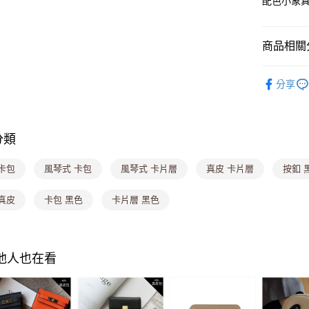
配色小象
悠遊付
Google Pa
商品相關分
大哥付你
▎皮夾
分享
相關說明
▎真皮質
【大哥付
ATM付款
1.本服務
💟時尚流
2.付款方
流程，驗
分類
完成交易
運送方式
3.實際核
卡包
風琴式 卡包
風琴式 卡片層
真皮 卡片層
按釦 
4.訂單成
全家取貨
消。如遇
每筆NT$8
無法說明
真皮
卡包 黑色
卡片層 黑色
【繳款方
付款後全
1.分期款
醒簡訊。
每筆NT$8
2.透過簡
其他人也在看
帳／街口支
萊爾富取
【注意事
每筆NT$8
1.本服務