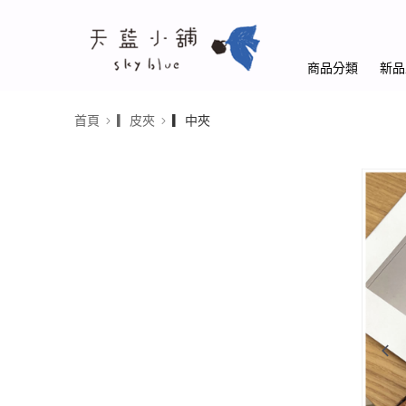
商品分類
新品
首頁
▎皮夾
▎中夾