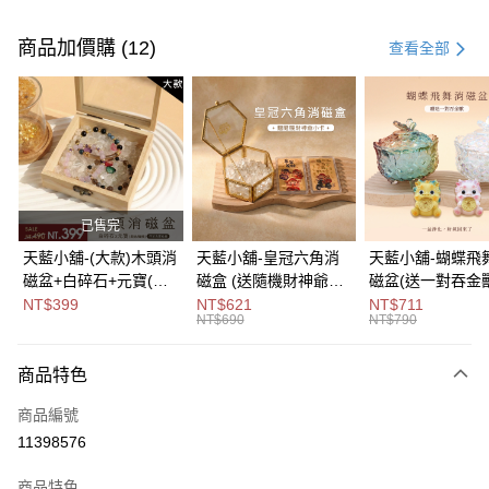
付款方式
信用卡一次付款
商品加價購 (12)
查看全部
超商取貨付款
LINE Pay
Apple Pay
街口支付
已售完
悠遊付
天藍小舖-(大款)木頭消
天藍小舖-皇冠六角消
天藍小舖-蝴蝶飛
磁盆+白碎石+元寶(顏
磁盒 (送隨機財神爺小
磁盆(送一對吞金獸
Google Pay
色隨機)-單1
卡)-單1
1
NT$399
NT$621
NT$711
NT$690
NT$790
款-$490【A31310137
款-$690【A31310122
款-$790【A3131
大哥付你分期
】
】
】
相關說明
商品特色
【大哥付你分期使用說明】
ATM付款
1.本服務由台灣大哥大提供，台灣大哥大用戶可立即使用無須另外申請。
商品編號
2.付款方式選擇「大哥付你分期」，訂單成立後會自動跳轉到大哥付的交易
流程，驗證手機門號後，選擇欲分期的期數、繳款截止日，確認付款後即完
11398576
運送方式
成交易。
3.實際核准額度、可分期數及費用金額請依後續交易確認頁面所載為準。
全家取貨付款
商品特色