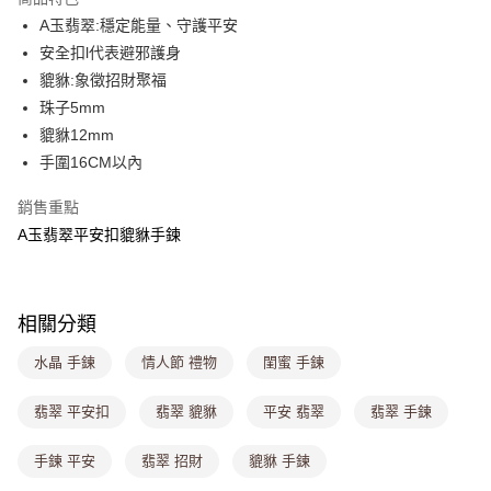
4.訂單成立30分鐘內，如未前往確認交易或遇審核未通過，訂單將自動取
A玉翡翠:穩定能量、守護平安
每筆NT$80，滿NT$699(含以上)免運費
消。如遇「轉專審核」未通過狀況，表示未達大哥付你分期系統評分，恕無
法說明評估內容。
安全扣l代表避邪護身
付款後全家取貨
【繳款方式說明】
貔貅:象徵招財聚福
1.分期款項不併入電信帳單，「大哥付你分期」於每月結算日後寄送繳費提
每筆NT$80，滿NT$699(含以上)免運費
珠子5mm
醒簡訊。
2.透過簡訊連結打開帳單後，可選擇「超商條碼／台灣大直營門市／銀行轉
貔貅12mm
萊爾富取貨付款
帳／街口支付／iPASS MONEY」等通路繳費。
手圍16CM以內
每筆NT$8,888，滿NT$8,888(含以上)免運費
【注意事項】
付款後萊爾富取貨
1.本服務係由「台灣大哥大股份有限公司」（以下簡稱本公司）所提供，讓
銷售重點
用戶於交易時，得透過本服務購買商品或服務，並由商店將買賣／分期付款
A玉翡翠平安扣貔貅手鍊
每筆NT$8,888，滿NT$8,888(含以上)免運費
買賣價金債權讓與本公司後，依約使用本公司帳單繳交帳款。
2.基於同意付款使用「大哥付你分期」之契約關係目的，商店將以您的個人
7-11取貨付款
資料（包含姓名、電話或地址）提供予台灣大哥大進項蒐集、處理及利用，
由本公司與您本人進行分期帳單所需資料之確認、核對及更正。
每筆NT$80，滿NT$1,000(含以上)免運費
相關分類
3.完整用戶服務條款，請詳閱以下連結：
https://oppay.tw/userRule
付款後7-11取貨
水晶 手鍊
情人節 禮物
閨蜜 手鍊
每筆NT$80，滿NT$1,000(含以上)免運費
翡翠 平安扣
翡翠 貔貅
平安 翡翠
翡翠 手鍊
宅配
每筆NT$100，滿NT$1,000(含以上)免運費
手鍊 平安
翡翠 招財
貔貅 手鍊
付款後門市自取