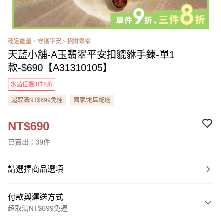
穩定能量、守護平安、招財聚福
天藍小舖-A玉翡翠平安扣貔貅手鍊-單1
款-$690【A31310105】
水晶任選3件8折
超取滿NT$699免運
國家/地區配送
NT$690
已賣出：39件
請選擇商品選項
付款與運送方式
超取滿NT$699免運