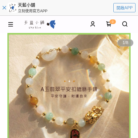
天藍小舖
開啟APP
立刻使用官方APP
0
1
/
8