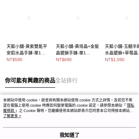
天藍小舖-黃紫雙能平
天藍小舖-黃塔晶+金髮
天藍小舖-玉髓半
安釦水晶手鍊-單1
晶貔貅手鍊-單1
水晶貔貅+草莓晶
款-$590【A31310155
款-$690【A31310198
晶雙圈手鍊(客製手
NT$590
NT$690
NT$1,090
】
】
共1
款-$1090【A313
0】
你可能有興趣的商品
全站排行
本網站中使用 cookie，欲查詢有關本網站使用 cookie 方式之詳情，及若您不希
熱門標籤
望在電腦上使用 cookie 時應如何變更電腦的 cookie 設定，請參閱本網站「
隱私
權條款
」之 Cookie 聲明。您繼續使用本網站即表示您同意本公司得按本網站使
用條款之 Cookie 聲明使用 cookie。
了解更多 >
我知道了