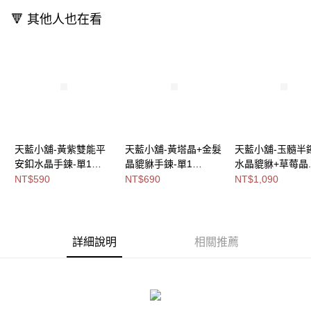
免運費
🔻 其他人也在看
海外宅配
查看運費
天藍小舖-黃紫雙能平
天藍小舖-黃塔晶+金髮
天藍小舖-玉髓半
安釦水晶手鍊-單1
晶貔貅手鍊-單1
水晶貔貅+草莓晶
款-$590【A31310155
款-$690【A31310198
晶雙圈手鍊(客製手
NT$590
NT$690
NT$1,090
】
】
共1
款-$1090【A313
0】
詳細說明
相關推薦