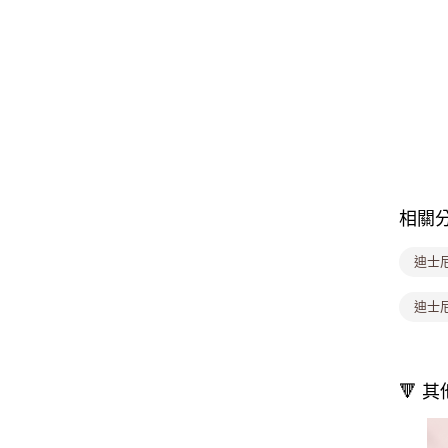
相關
迪士
迪士
🔻 