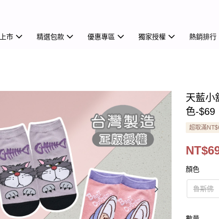
上市
精選包款
優惠專區
獨家授權
熱銷排行
天藍小舖
色-$69
超取滿NT$
NT$6
顏色
魯斯佛
數量