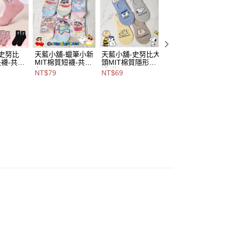
意付款使用「大哥付你分期」之契約關係目的，商店將以您的個人
含姓名、電話或地址）提供予台灣大哥大進項蒐集、處理及利
付款
公司與您本人進行分期帳單所需資料之確認、核對及更正。
戶服務條款，請詳閱以下連結：
https://oppay.tw/userRule
0，滿NT$1,000(含以上)免運費
1取貨
史努比
天藍小舖-蠟筆小新
天藍小舖-史努比大
天藍小舖-吉伊卡
長襪-共4
MIT棉質短襪-共6
頭MIT棉質隱形短
繽紛MIT棉質短襪
0，滿NT$1,000(含以上)免運費
111155
色-$79【A111158
襪-共4
共5
NT$79
NT$69
NT$69
30】
色-$69【A111156
色-$69【A111155
25】
30】
00，滿NT$1,000(含以上)免運費
市自取
查看運費