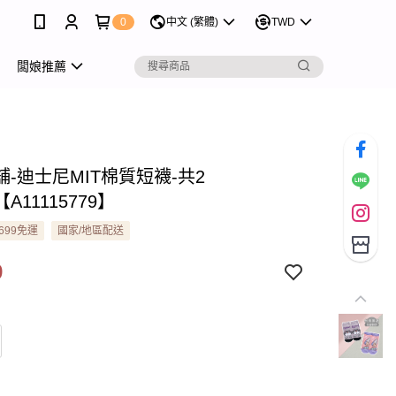
0
中文 (繁體)
TWD
闆娘推薦
-迪士尼MIT棉質短襪-共2
【A11115779】
699免運
國家/地區配送
9