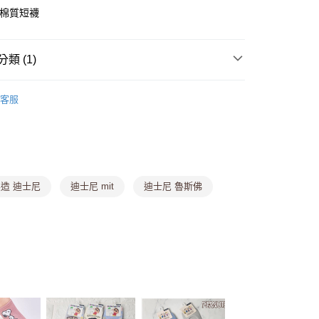
T棉質短襪
y
分期
類 (1)
你分期使用說明】
區【銅板價$25UP】
• 生活小物專區
由台灣大哥大提供，台灣大哥大用戶可立即使用無須另外申請。
客服
式選擇「大哥付你分期」，訂單成立後會自動跳轉到大哥付的交易
證手機門號後，選擇欲分期的期數、繳款截止日，確認付款後即
。
准額度、可分期數及費用金額請依後續交易確認頁面所載為準。
立30分鐘內，如未前往確認交易或遇審核未通過，訂單將自動取
付款
「轉專審核」未通過狀況，表示未達大哥付你分期系統評分，恕
0，滿NT$699(含以上)免運費
評估內容。
造 迪士尼
迪士尼 mit
迪士尼 魯斯佛
式說明】
家取貨
項不併入電信帳單，「大哥付你分期」於每月結算日後寄送繳費提
0，滿NT$699(含以上)免運費
訊連結打開帳單後，可選擇「超商條碼／台灣大直營門市／銀行轉
付／iPASS MONEY」等通路繳費。
貨付款
項】
,888，滿NT$8,888(含以上)免運費
係由「台灣大哥大股份有限公司」（以下簡稱本公司）所提供，讓
易時，得透過本服務購買商品或服務，並由商店將買賣／分期付
爾富取貨
金債權讓與本公司後，依約使用本公司帳單繳交帳款。
,888，滿NT$8,888(含以上)免運費