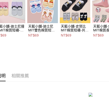
2.基於同
資料（包
7-11取貨
用，由本
3.完整用
每筆NT$8
付款後7-1
藍小舖-迪士尼撞
天藍小舖-迪士尼
天藍小舖-史努比
天藍小舖-
MIT棉質短襪-共
MIT雙色棉質短襪-
MIT棉質短襪-共4
MIT棉質
每筆NT$8
共3
色-$69【A111155
色-$69【A
T$69
NT$69
NT$69
NT$69
$69【A111157
色-$69【A111157
40】
39】
宅配
5】
70】
每筆NT$1
付款後門
免運費
海外宅配
說明
相關推薦