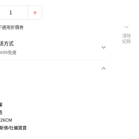
不適用折價券
清除
紀錄
送方式
699免運
次付款
付款
權
造
-26CM
魯斯佛/牡蠣寶寶