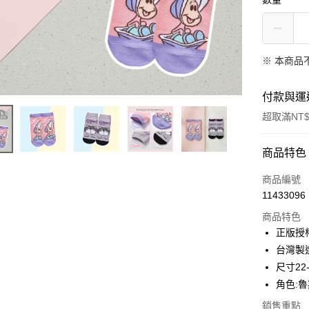
※ 本商品
付款與運
超取滿NT$
付款方式
商品特色
信用卡一
商品編號
11433096
超商取貨
商品特色
LINE Pay
正版授
台灣製
Apple Pay
尺寸22
街口支付
角色:
悠遊付
銷售重點