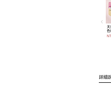
天
色
2
N
色-
7
詳細