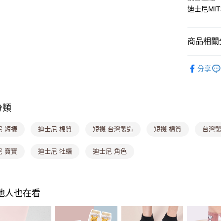
迪士尼MI
Google Pa
大哥付你
商品相關分
相關說明
【大哥付
生活小物專
ATM付款
1.本服務
分享
2.付款方
流程，驗
完成交易
運送方式
3.實際核
分類
4.訂單成
全家取貨
消。如遇
每筆NT$8
無法說明
尼 短襪
迪士尼 棉質
短襪 台灣製造
短襪 棉質
台灣製
【繳款方
付款後全
1.分期款
尼 寶寶
迪士尼 牡蠣
迪士尼 角色
醒簡訊。
每筆NT$8
2.透過簡
帳／街口支
萊爾富取
【注意事
每筆NT$8
其他人也在看
1.本服務
用戶於交
付款後萊
款買賣價
每筆NT$8