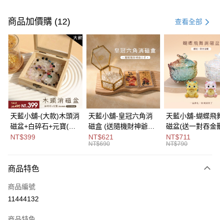
付款方式
信用卡一次付款
商品加價購 (12)
查看全部
超商取貨付款
LINE Pay
Apple Pay
街口支付
悠遊付
天藍小舖-(大款)木頭消
天藍小舖-皇冠六角消
天藍小舖-蝴蝶飛
磁盆+白碎石+元寶(顏
磁盒 (送隨機財神爺小
磁盆(送一對吞金獸
Google Pay
色隨機)-單1
卡)-單1
1
NT$399
NT$621
NT$711
NT$690
NT$790
款-$490【A31310137
款-$690【A31310122
款-$790【A3131
大哥付你分期
】
】
】
相關說明
商品特色
【大哥付你分期使用說明】
ATM付款
1.本服務由台灣大哥大提供，台灣大哥大用戶可立即使用無須另外申請。
商品編號
2.付款方式選擇「大哥付你分期」，訂單成立後會自動跳轉到大哥付的交易
流程，驗證手機門號後，選擇欲分期的期數、繳款截止日，確認付款後即完
11444132
運送方式
成交易。
3.實際核准額度、可分期數及費用金額請依後續交易確認頁面所載為準。
全家取貨付款
商品特色