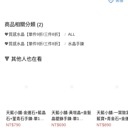
客服
商品相關分類 (2)
💖質感水晶【單件9折/三件8折】
ALL
💖質感水晶【單件9折/三件8折】
水晶手鍊
🔻 其他人也在看
天藍小舖-金運石+藍晶
天藍小舖-黃塔晶+金髮
天藍小舖-一葉致
石+菫青石手鍊-單1
晶貔貅手鍊-單1
藍寶+青金石+金
款-$790【A31310175
款-$690【A31310198
鍊(客製手圍)-共1
NT$790
NT$690
NT$890