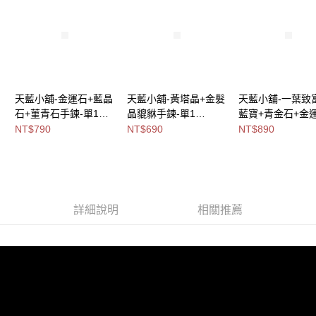
免運費
海外宅配
查看運費
天藍小舖-金運石+藍晶
天藍小舖-黃塔晶+金髮
天藍小舖-一葉致
石+菫青石手鍊-單1
晶貔貅手鍊-單1
藍寶+青金石+金
款-$790【A31310175
款-$690【A31310198
鍊(客製手圍)-共1
NT$790
NT$690
NT$890
】
】
款-$890【A3131
】
詳細說明
相關推薦