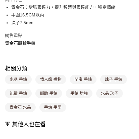
4.訂單成立30分鐘內，如未前往確認交易或遇審核未通過，訂單將自動取
青金石：增強表達力，提升智慧與表達能力，穩定情緒
每筆NT$80，滿NT$699(含以上)免運費
消。如遇「轉專審核」未通過狀況，表示未達大哥付你分期系統評分，恕無
法說明評估內容。
手圍16.5CM以內
付款後全家取貨
【繳款方式說明】
珠子7.5mm
1.分期款項不併入電信帳單，「大哥付你分期」於每月結算日後寄送繳費提
每筆NT$80，滿NT$699(含以上)免運費
醒簡訊。
銷售重點
2.透過簡訊連結打開帳單後，可選擇「超商條碼／台灣大直營門市／銀行轉
萊爾富取貨付款
帳／街口支付／iPASS MONEY」等通路繳費。
青金石脈輪手鍊
每筆NT$8,888，滿NT$8,888(含以上)免運費
【注意事項】
付款後萊爾富取貨
1.本服務係由「台灣大哥大股份有限公司」（以下簡稱本公司）所提供，讓
用戶於交易時，得透過本服務購買商品或服務，並由商店將買賣／分期付款
每筆NT$8,888，滿NT$8,888(含以上)免運費
相關分類
買賣價金債權讓與本公司後，依約使用本公司帳單繳交帳款。
2.基於同意付款使用「大哥付你分期」之契約關係目的，商店將以您的個人
7-11取貨付款
水晶 手鍊
情人節 禮物
閨蜜 手鍊
珠子 手鍊
資料（包含姓名、電話或地址）提供予台灣大哥大進項蒐集、處理及利用，
由本公司與您本人進行分期帳單所需資料之確認、核對及更正。
每筆NT$80，滿NT$1,000(含以上)免運費
3.完整用戶服務條款，請詳閱以下連結：
https://oppay.tw/userRule
能量 手鍊
脈輪 手鍊
手鍊 增強
水晶 珠子
付款後7-11取貨
每筆NT$80，滿NT$1,000(含以上)免運費
青金石 水晶
手鍊 手圍
宅配
🔻 其他人也在看
每筆NT$100，滿NT$1,000(含以上)免運費
付款後門市自取