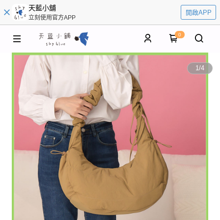
天藍小舖
開啟APP
立刻使用官方APP
0
1
/
4