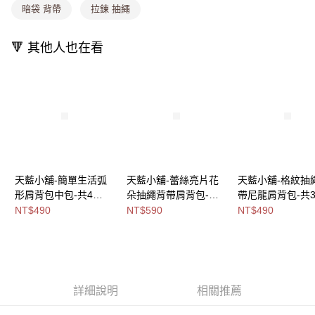
暗袋 背帶
拉鍊 抽繩
付款後全家取貨
【繳款方式說明】
1.分期款項不併入電信帳單，「大哥付你分期」於每月結算日後寄送繳費提
每筆NT$80，滿NT$699(含以上)免運費
醒簡訊。
🔻 其他人也在看
2.透過簡訊連結打開帳單後，可選擇「超商條碼／台灣大直營門市／銀行轉
萊爾富取貨付款
帳／街口支付／iPASS MONEY」等通路繳費。
每筆NT$8,888，滿NT$8,888(含以上)免運費
【注意事項】
付款後萊爾富取貨
1.本服務係由「台灣大哥大股份有限公司」（以下簡稱本公司）所提供，讓
用戶於交易時，得透過本服務購買商品或服務，並由商店將買賣／分期付款
每筆NT$8,888，滿NT$8,888(含以上)免運費
買賣價金債權讓與本公司後，依約使用本公司帳單繳交帳款。
2.基於同意付款使用「大哥付你分期」之契約關係目的，商店將以您的個人
7-11取貨付款
資料（包含姓名、電話或地址）提供予台灣大哥大進項蒐集、處理及利用，
由本公司與您本人進行分期帳單所需資料之確認、核對及更正。
每筆NT$80，滿NT$1,000(含以上)免運費
3.完整用戶服務條款，請詳閱以下連結：
https://oppay.tw/userRule
天藍小舖-簡單生活弧
天藍小舖-蕾絲亮片花
天藍小舖-格紋抽
付款後7-11取貨
形肩背包中包-共4
朵抽繩背帶肩背包-共3
帶尼龍肩背包-共
色-$490【A15153164
色-$590【A15153262
色-$490【A1515
NT$490
NT$590
NT$490
每筆NT$80，滿NT$1,000(含以上)免運費
】
】
】
宅配
每筆NT$100，滿NT$1,000(含以上)免運費
付款後門市自取
詳細說明
相關推薦
免運費