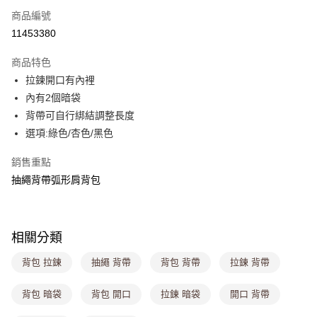
商品編號
超商取貨付款
11453380
LINE Pay
商品特色
Apple Pay
拉鍊開口有內裡
內有2個暗袋
街口支付
背帶可自行綁結調整長度
悠遊付
選項:綠色/杏色/黑色
Google Pay
銷售重點
抽繩背帶弧形肩背包
大哥付你分期
相關說明
【大哥付你分期使用說明】
ATM付款
1.本服務由台灣大哥大提供，台灣大哥大用戶可立即使用無須另外申請。
相關分類
2.付款方式選擇「大哥付你分期」，訂單成立後會自動跳轉到大哥付的交易
流程，驗證手機門號後，選擇欲分期的期數、繳款截止日，確認付款後即完
運送方式
背包 拉鍊
抽繩 背帶
背包 背帶
拉鍊 背帶
成交易。
3.實際核准額度、可分期數及費用金額請依後續交易確認頁面所載為準。
全家取貨付款
4.訂單成立30分鐘內，如未前往確認交易或遇審核未通過，訂單將自動取
背包 暗袋
背包 開口
拉鍊 暗袋
開口 背帶
每筆NT$80，滿NT$699(含以上)免運費
消。如遇「轉專審核」未通過狀況，表示未達大哥付你分期系統評分，恕無
法說明評估內容。