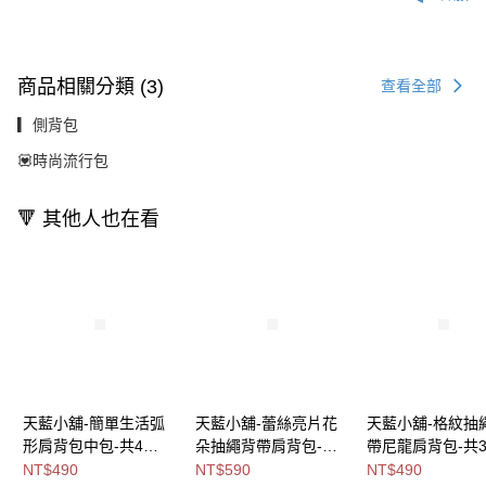
商品相關分類 (3)
查看全部
▎側背包
💟時尚流行包
🔻 其他人也在看
天藍小舖-簡單生活弧
天藍小舖-蕾絲亮片花
天藍小舖-格紋抽
形肩背包中包-共4
朵抽繩背帶肩背包-共3
帶尼龍肩背包-共
色-$490【A15153164
色-$590【A15153262
色-$490【A1515
NT$490
NT$590
NT$490