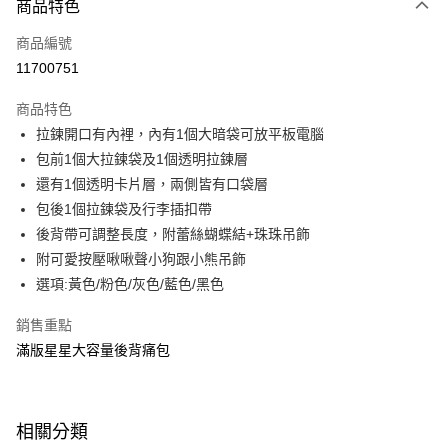
商品特色
信用卡一次付款
商品編號
超商取貨付款
11700751
LINE Pay
商品特色
Apple Pay
拉鍊開口有內裡，內有1個大暗袋可放平板電腦
包前1個大拉鍊袋及1個透明拉鍊層
街口支付
還有1個透明卡片層，兩側皆有口袋層
悠遊付
包後1個拉鍊袋及行李插扣帶
後背帶可調整長度，附蕾絲蝴蝶結+珠珠吊飾
Google Pay
附可愛按壓啾啾聲小狗跟小熊吊飾
大哥付你分期
選項:黃色/粉色/灰色/藍色/黑色
相關說明
銷售重點
【大哥付你分期使用說明】
ATM付款
1.本服務由台灣大哥大提供，台灣大哥大用戶可立即使用無須另外申請。
滿版星星大容量後背痛包
2.付款方式選擇「大哥付你分期」，訂單成立後會自動跳轉到大哥付的交易
流程，驗證手機門號後，選擇欲分期的期數、繳款截止日，確認付款後即完
運送方式
成交易。
3.實際核准額度、可分期數及費用金額請依後續交易確認頁面所載為準。
全家取貨付款
相關分類
4.訂單成立30分鐘內，如未前往確認交易或遇審核未通過，訂單將自動取