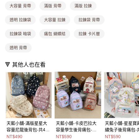
每筆NT$80，滿NT$699(含以上)免運費
消。如遇「轉專審核」未通過狀況，表示未達大哥付你分期系統評分，恕無
大容量 背帶
滿版 背帶
滿版 拉鍊
法說明評估內容。
付款後全家取貨
【繳款方式說明】
1.分期款項不併入電信帳單，「大哥付你分期」於每月結算日後寄送繳費提
每筆NT$80，滿NT$699(含以上)免運費
透明 拉鍊袋
大容量 拉鍊
拉鍊袋 背帶
醒簡訊。
2.透過簡訊連結打開帳單後，可選擇「超商條碼／台灣大直營門市／銀行轉
萊爾富取貨付款
拉鍊袋 暗袋
痛包 蝴蝶結
拉鍊 卡片層
帳／街口支付／iPASS MONEY」等通路繳費。
每筆NT$8,888，滿NT$8,888(含以上)免運費
【注意事項】
透明 背帶
付款後萊爾富取貨
1.本服務係由「台灣大哥大股份有限公司」（以下簡稱本公司）所提供，讓
用戶於交易時，得透過本服務購買商品或服務，並由商店將買賣／分期付款
每筆NT$8,888，滿NT$8,888(含以上)免運費
買賣價金債權讓與本公司後，依約使用本公司帳單繳交帳款。
🔻 其他人也在看
2.基於同意付款使用「大哥付你分期」之契約關係目的，商店將以您的個人
7-11取貨付款
資料（包含姓名、電話或地址）提供予台灣大哥大進項蒐集、處理及利用，
由本公司與您本人進行分期帳單所需資料之確認、核對及更正。
每筆NT$80，滿NT$1,000(含以上)免運費
3.完整用戶服務條款，請詳閱以下連結：
https://oppay.tw/userRule
付款後7-11取貨
每筆NT$80，滿NT$1,000(含以上)免運費
宅配
每筆NT$100，滿NT$1,000(含以上)免運費
天藍小舖-滿版星星大
天藍小舖-卡皮巴拉大
天藍小舖-星星寶
容量尼龍後背包-共4
容量學生後背痛包-共4
繡兔子後背痛包-
付款後門市自取
色-$490【A12122329
色-$590【A12122361
色-$590【A1212
NT$490
NT$590
NT$590