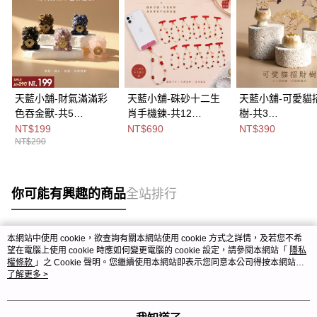
天藍小舖-財氣滿滿彩
天藍小舖-硃砂十二生
天藍小舖-可愛貓
色吞金獸-共5
肖手機鍊-共12
樹-共3
色-$290【A31310107
色-$690【A31310216
色-$390【A3131
NT$199
NT$690
NT$390
NT$290
】
】
】
你可能有興趣的商品
全站排行
本網站中使用 cookie，欲查詢有關本網站使用 cookie 方式之詳情，及若您不希
熱門標籤
望在電腦上使用 cookie 時應如何變更電腦的 cookie 設定，請參閱本網站「
隱私
權條款
」之 Cookie 聲明。您繼續使用本網站即表示您同意本公司得按本網站使
用條款之 Cookie 聲明使用 cookie。
了解更多 >