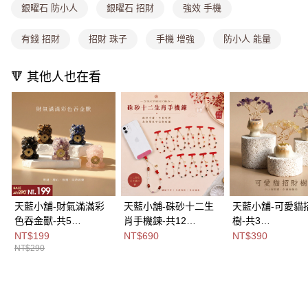
4.訂單成立30分鐘內，如未前往確認交易或遇審核未通過，訂單將自動取
銀曜石 防小人
銀曜石 招財
強效 手機
每筆NT$80，滿NT$1,000(含以上)免運費
消。如遇「轉專審核」未通過狀況，表示未達大哥付你分期系統評分，恕無
法說明評估內容。
有錢 招財
招財 珠子
手機 增強
防小人 能量
付款後全家取貨
【繳款方式說明】
1.分期款項不併入電信帳單，「大哥付你分期」於每月結算日後寄送繳費提
每筆NT$80，滿NT$1,000(含以上)免運費
醒簡訊。
🔻 其他人也在看
2.透過簡訊連結打開帳單後，可選擇「超商條碼／台灣大直營門市／銀行轉
萊爾富取貨付款
帳／街口支付／iPASS MONEY」等通路繳費。
每筆NT$8,888，滿NT$8,888(含以上)免運費
【注意事項】
付款後萊爾富取貨
1.本服務係由「台灣大哥大股份有限公司」（以下簡稱本公司）所提供，讓
用戶於交易時，得透過本服務購買商品或服務，並由商店將買賣／分期付款
每筆NT$8,888，滿NT$8,888(含以上)免運費
買賣價金債權讓與本公司後，依約使用本公司帳單繳交帳款。
2.基於同意付款使用「大哥付你分期」之契約關係目的，商店將以您的個人
7-11取貨付款
資料（包含姓名、電話或地址）提供予台灣大哥大進項蒐集、處理及利用，
由本公司與您本人進行分期帳單所需資料之確認、核對及更正。
每筆NT$80，滿NT$1,000(含以上)免運費
3.完整用戶服務條款，請詳閱以下連結：
https://oppay.tw/userRule
天藍小舖-財氣滿滿彩
天藍小舖-硃砂十二生
天藍小舖-可愛貓
付款後7-11取貨
色吞金獸-共5
肖手機鍊-共12
樹-共3
色-$290【A31310107
色-$690【A31310216
色-$390【A3131
NT$199
NT$690
NT$390
每筆NT$80，滿NT$1,000(含以上)免運費
NT$290
】
】
】
宅配
每筆NT$100，滿NT$1,000(含以上)免運費
付款後門市自取