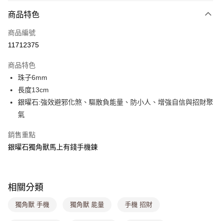
付款方式
商品特色
信用卡一次付款
商品編號
超商取貨付款
11712375
LINE Pay
商品特色
Apple Pay
珠子6mm
長度13cm
街口支付
銀曜石:強效避邪化煞、驅散負能量、防小人、增強自信與招財聚
悠遊付
氣
Google Pay
銷售重點
銀曜石獨角獸馬上有錢手機鍊
大哥付你分期
相關說明
【大哥付你分期使用說明】
ATM付款
1.本服務由台灣大哥大提供，台灣大哥大用戶可立即使用無須另外申請。
相關分類
2.付款方式選擇「大哥付你分期」，訂單成立後會自動跳轉到大哥付的交易
流程，驗證手機門號後，選擇欲分期的期數、繳款截止日，確認付款後即完
運送方式
獨角獸 手機
獨角獸 能量
手機 招財
成交易。
3.實際核准額度、可分期數及費用金額請依後續交易確認頁面所載為準。
全家取貨付款