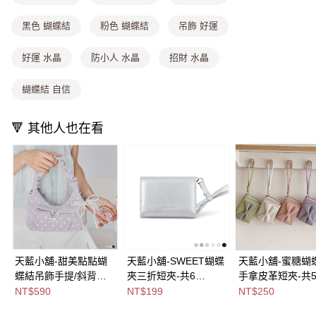
4.訂單成立30分鐘內，如未前往確認交易或遇審核未通過，訂單將自動取
每筆NT$80，滿NT$699(含以上)免運費
消。如遇「轉專審核」未通過狀況，表示未達大哥付你分期系統評分，恕無
黑色 蝴蝶結
粉色 蝴蝶結
吊飾 好運
法說明評估內容。
付款後全家取貨
【繳款方式說明】
1.分期款項不併入電信帳單，「大哥付你分期」於每月結算日後寄送繳費提
好運 水晶
防小人 水晶
招財 水晶
每筆NT$80，滿NT$699(含以上)免運費
醒簡訊。
2.透過簡訊連結打開帳單後，可選擇「超商條碼／台灣大直營門市／銀行轉
萊爾富取貨付款
蝴蝶結 自信
帳／街口支付／iPASS MONEY」等通路繳費。
每筆NT$8,888，滿NT$8,888(含以上)免運費
【注意事項】
🔻 其他人也在看
付款後萊爾富取貨
1.本服務係由「台灣大哥大股份有限公司」（以下簡稱本公司）所提供，讓
用戶於交易時，得透過本服務購買商品或服務，並由商店將買賣／分期付款
每筆NT$8,888，滿NT$8,888(含以上)免運費
買賣價金債權讓與本公司後，依約使用本公司帳單繳交帳款。
2.基於同意付款使用「大哥付你分期」之契約關係目的，商店將以您的個人
7-11取貨付款
資料（包含姓名、電話或地址）提供予台灣大哥大進項蒐集、處理及利用，
由本公司與您本人進行分期帳單所需資料之確認、核對及更正。
每筆NT$80，滿NT$1,000(含以上)免運費
3.完整用戶服務條款，請詳閱以下連結：
https://oppay.tw/userRule
付款後7-11取貨
每筆NT$80，滿NT$1,000(含以上)免運費
天藍小舖-甜美點點蝴
天藍小舖-SWEET蝴蝶
天藍小舖-蜜糖蝴
宅配
蝶結吊飾手提/斜背小
夾三折短夾-共6
手拿皮革短夾-共
每筆NT$100，滿NT$1,000(含以上)免運費
包-共3
色-$199【A08081894
色-$250【A0808
NT$590
NT$199
NT$250
色-$590【A03032081
】
】
付款後門市自取