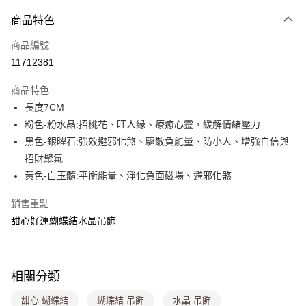
付款方式
商品特色
信用卡一次付款
商品編號
超商取貨付款
11712381
LINE Pay
商品特色
Apple Pay
長度7CM
粉色-粉水晶:招桃花、旺人緣、療癒心靈，緩解情緒壓力
街口支付
黑色-銀曜石:強效避邪化煞、驅散負能量、防小人、增強自信與
悠遊付
招財聚氣
黃色-白玉髓:平衡能量、淨化負面磁場、避邪化煞
Google Pay
銷售重點
大哥付你分期
甜心好運蝴蝶結水晶吊飾
相關說明
【大哥付你分期使用說明】
ATM付款
1.本服務由台灣大哥大提供，台灣大哥大用戶可立即使用無須另外申請。
2.付款方式選擇「大哥付你分期」，訂單成立後會自動跳轉到大哥付的交易
流程，驗證手機門號後，選擇欲分期的期數、繳款截止日，確認付款後即完
相關分類
運送方式
成交易。
3.實際核准額度、可分期數及費用金額請依後續交易確認頁面所載為準。
甜心 蝴蝶結
蝴蝶結 吊飾
水晶 吊飾
全家取貨付款