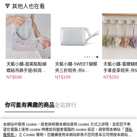
🔻 其他人也在看
天藍小舖-甜美點點蝴
天藍小舖-SWEET蝴蝶
天藍小舖-蜜糖蝴
蝶結吊飾手提/斜背小
夾三折短夾-共6
手拿皮革短夾-共
包-共3
色-$199【A08081894
色-$250【A0808
NT$590
NT$199
NT$250
色-$590【A03032081
】
】
】
你可能有興趣的商品
全站排行
本網站中使用 cookie，欲查詢有關本網站使用 cookie 方式之詳情，及若您不希
熱門標籤
望在電腦上使用 cookie 時應如何變更電腦的 cookie 設定，請參閱本網站「
隱私
權條款
」之 Cookie 聲明。您繼續使用本網站即表示您同意本公司得按本網站使