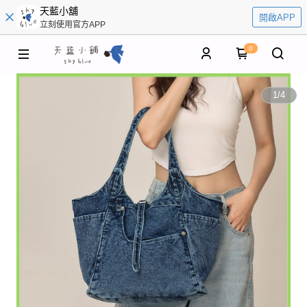
天藍小舖
開啟APP
立刻使用官方APP
0
1
/
4