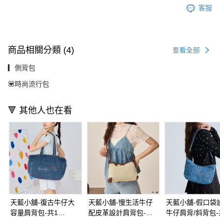
客服
商品相關分類 (4)
查看全部
▎側背包
💟時尚流行包
🔻 其他人也在看
天藍小舖-復古牛仔大
天藍小舖-慢生活牛仔
天藍小舖-假口袋
容量肩背包-共1
配皮革設計肩背包-共3
牛仔肩背/斜背包-