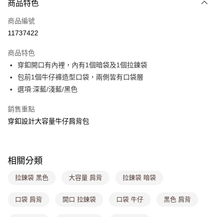
商品特色
信用卡一次付款
商品編號
超商取貨付款
11737422
LINE Pay
商品特色
Apple Pay
穿釦開口有內裡，內有1個暗袋及1個拉鍊袋
包前1個牛仔褲造型口袋，兩側皆有口袋層
街口支付
選項:深藍/淺藍/黑色
悠遊付
銷售重點
Google Pay
穿釦設計大容量牛仔肩背包
大哥付你分期
相關說明
【大哥付你分期使用說明】
相關分類
ATM付款
1.本服務由台灣大哥大提供，台灣大哥大用戶可立即使用無須另外申請。
2.付款方式選擇「大哥付你分期」，訂單成立後會自動跳轉到大哥付的交易
拉鍊袋 黑色
大容量 肩背
拉鍊袋 暗袋
流程，驗證手機門號後，選擇欲分期的期數、繳款截止日，確認付款後即完
運送方式
成交易。
口袋 肩背
開口 拉鍊袋
口袋 牛仔
黑色 肩背
3.實際核准額度、可分期數及費用金額請依後續交易確認頁面所載為準。
全家取貨付款
4.訂單成立30分鐘內，如未前往確認交易或遇審核未通過，訂單將自動取