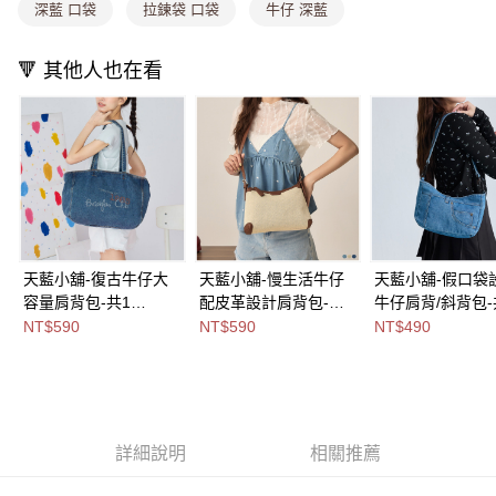
每筆NT$80，滿NT$1,000(含以上)免運費
消。如遇「轉專審核」未通過狀況，表示未達大哥付你分期系統評分，恕無
深藍 口袋
拉鍊袋 口袋
牛仔 深藍
法說明評估內容。
付款後全家取貨
【繳款方式說明】
1.分期款項不併入電信帳單，「大哥付你分期」於每月結算日後寄送繳費提
🔻 其他人也在看
每筆NT$80，滿NT$1,000(含以上)免運費
醒簡訊。
2.透過簡訊連結打開帳單後，可選擇「超商條碼／台灣大直營門市／銀行轉
萊爾富取貨付款
帳／街口支付／iPASS MONEY」等通路繳費。
每筆NT$8,888，滿NT$8,888(含以上)免運費
【注意事項】
付款後萊爾富取貨
1.本服務係由「台灣大哥大股份有限公司」（以下簡稱本公司）所提供，讓
用戶於交易時，得透過本服務購買商品或服務，並由商店將買賣／分期付款
每筆NT$8,888，滿NT$8,888(含以上)免運費
買賣價金債權讓與本公司後，依約使用本公司帳單繳交帳款。
2.基於同意付款使用「大哥付你分期」之契約關係目的，商店將以您的個人
7-11取貨付款
資料（包含姓名、電話或地址）提供予台灣大哥大進項蒐集、處理及利用，
天藍小舖-復古牛仔大
天藍小舖-慢生活牛仔
天藍小舖-假口袋
由本公司與您本人進行分期帳單所需資料之確認、核對及更正。
每筆NT$80，滿NT$1,000(含以上)免運費
容量肩背包-共1
配皮革設計肩背包-共3
牛仔肩背/斜背包-
3.完整用戶服務條款，請詳閱以下連結：
https://oppay.tw/userRule
付款後7-11取貨
色-$590【A15153256
色-$590【A15153248
色-$490【A1515
NT$590
NT$590
NT$490
】
】
】
每筆NT$80，滿NT$1,000(含以上)免運費
宅配
每筆NT$100，滿NT$1,000(含以上)免運費
詳細說明
相關推薦
付款後門市自取