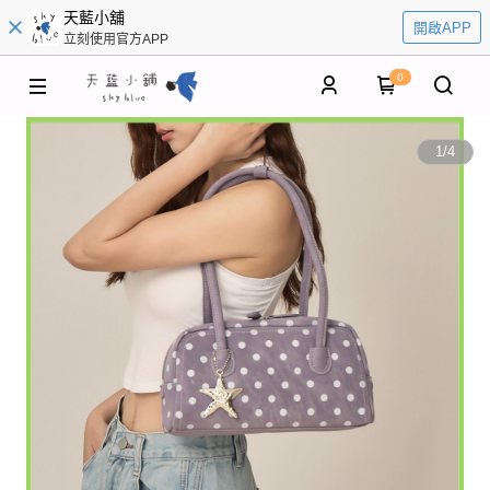
天藍小舖
開啟APP
立刻使用官方APP
0
1
/
4