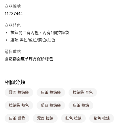
商品編號
超商取貨付款
11737444
LINE Pay
商品特色
Apple Pay
拉鍊開口有內裡，內有1個拉鍊袋
選項:黑色/藍色/紫色/紅色
街口支付
銷售重點
悠遊付
圓點霧面皮革肩背保齡球包
Google Pay
大哥付你分期
相關說明
相關分類
【大哥付你分期使用說明】
ATM付款
霧面 拉鍊袋
皮革 拉鍊袋
拉鍊袋 黑色
1.本服務由台灣大哥大提供，台灣大哥大用戶可立即使用無須另外申請。
2.付款方式選擇「大哥付你分期」，訂單成立後會自動跳轉到大哥付的交易
流程，驗證手機門號後，選擇欲分期的期數、繳款截止日，確認付款後即完
拉鍊袋 藍色
肩背 拉鍊袋
皮革 拉鍊
運送方式
成交易。
3.實際核准額度、可分期數及費用金額請依後續交易確認頁面所載為準。
全家取貨付款
皮革 肩背
霧面 拉鍊
紅色 拉鍊
紫色 拉鍊
4.訂單成立30分鐘內，如未前往確認交易或遇審核未通過，訂單將自動取
每筆NT$80，滿NT$1,000(含以上)免運費
消。如遇「轉專審核」未通過狀況，表示未達大哥付你分期系統評分，恕無
法說明評估內容。