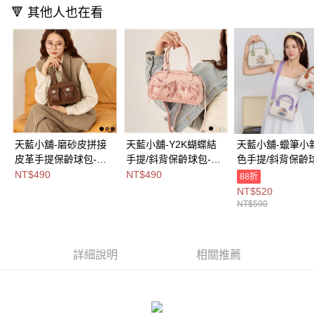
付款後全家取貨
🔻 其他人也在看
【繳款方式說明】
1.分期款項不併入電信帳單，「大哥付你分期」於每月結算日後寄送繳費提
每筆NT$80，滿NT$1,000(含以上)免運費
醒簡訊。
2.透過簡訊連結打開帳單後，可選擇「超商條碼／台灣大直營門市／銀行轉
萊爾富取貨付款
帳／街口支付／iPASS MONEY」等通路繳費。
每筆NT$8,888，滿NT$8,888(含以上)免運費
【注意事項】
付款後萊爾富取貨
1.本服務係由「台灣大哥大股份有限公司」（以下簡稱本公司）所提供，讓
用戶於交易時，得透過本服務購買商品或服務，並由商店將買賣／分期付款
每筆NT$8,888，滿NT$8,888(含以上)免運費
買賣價金債權讓與本公司後，依約使用本公司帳單繳交帳款。
2.基於同意付款使用「大哥付你分期」之契約關係目的，商店將以您的個人
天藍小舖-磨砂皮拼接
天藍小舖-Y2K蝴蝶結
天藍小舖-蠟筆小
7-11取貨付款
資料（包含姓名、電話或地址）提供予台灣大哥大進項蒐集、處理及利用，
皮革手提保齡球包-共3
手提/斜背保齡球包-共
色手提/斜背保齡
由本公司與您本人進行分期帳單所需資料之確認、核對及更正。
每筆NT$80，滿NT$1,000(含以上)免運費
色-$490【A03032039
4
共3
NT$490
NT$490
3.完整用戶服務條款，請詳閱以下連結：
https://oppay.tw/userRule
88折
】
色-$490【A03032038
色-$590【A0303
付款後7-11取貨
NT$520
】
】
NT$590
每筆NT$80，滿NT$1,000(含以上)免運費
宅配
詳細說明
相關推薦
每筆NT$100，滿NT$1,000(含以上)免運費
付款後門市自取
免運費