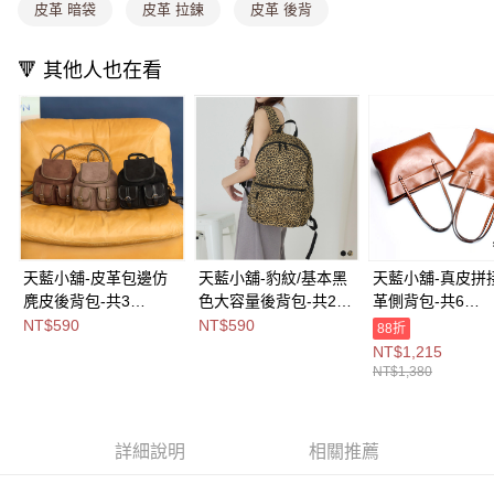
每筆NT$80，滿NT$699(含以上)免運費
消。如遇「轉專審核」未通過狀況，表示未達大哥付你分期系統評分，恕無
皮革 暗袋
皮革 拉鍊
皮革 後背
法說明評估內容。
付款後全家取貨
【繳款方式說明】
1.分期款項不併入電信帳單，「大哥付你分期」於每月結算日後寄送繳費提
🔻 其他人也在看
每筆NT$80，滿NT$699(含以上)免運費
醒簡訊。
2.透過簡訊連結打開帳單後，可選擇「超商條碼／台灣大直營門市／銀行轉
萊爾富取貨付款
帳／街口支付／iPASS MONEY」等通路繳費。
每筆NT$8,888，滿NT$8,888(含以上)免運費
【注意事項】
付款後萊爾富取貨
1.本服務係由「台灣大哥大股份有限公司」（以下簡稱本公司）所提供，讓
用戶於交易時，得透過本服務購買商品或服務，並由商店將買賣／分期付款
每筆NT$8,888，滿NT$8,888(含以上)免運費
買賣價金債權讓與本公司後，依約使用本公司帳單繳交帳款。
2.基於同意付款使用「大哥付你分期」之契約關係目的，商店將以您的個人
7-11取貨付款
資料（包含姓名、電話或地址）提供予台灣大哥大進項蒐集、處理及利用，
天藍小舖-皮革包邊仿
天藍小舖-豹紋/基本黑
天藍小舖-真皮拼
由本公司與您本人進行分期帳單所需資料之確認、核對及更正。
每筆NT$80，滿NT$1,000(含以上)免運費
麂皮後背包-共3
色大容量後背包-共2
革側背包-共6
3.完整用戶服務條款，請詳閱以下連結：
https://oppay.tw/userRule
付款後7-11取貨
色-$590【A12122342
色-$590【A12122315
色-$1380【A151
NT$590
NT$590
88折
】
】
3】
NT$1,215
每筆NT$80，滿NT$1,000(含以上)免運費
NT$1,380
宅配
每筆NT$100，滿NT$1,000(含以上)免運費
詳細說明
相關推薦
付款後門市自取