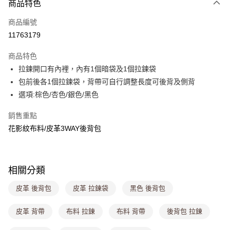
商品特色
信用卡一次付款
商品編號
超商取貨付款
11763179
LINE Pay
商品特色
Apple Pay
拉鍊開口有內裡，內有1個暗袋及1個拉鍊袋
包前後各1個拉鍊袋，背帶可自行調整長度可後背及側背
街口支付
選項:棕色/杏色/銀色/黑色
悠遊付
銷售重點
Google Pay
花影紋布料/皮革3WAY後背包
大哥付你分期
相關說明
【大哥付你分期使用說明】
相關分類
ATM付款
1.本服務由台灣大哥大提供，台灣大哥大用戶可立即使用無須另外申請。
2.付款方式選擇「大哥付你分期」，訂單成立後會自動跳轉到大哥付的交易
皮革 後背包
皮革 拉鍊袋
黑色 後背包
流程，驗證手機門號後，選擇欲分期的期數、繳款截止日，確認付款後即完
運送方式
成交易。
皮革 背帶
布料 拉鍊
布料 背帶
後背包 拉鍊
3.實際核准額度、可分期數及費用金額請依後續交易確認頁面所載為準。
全家取貨付款
4.訂單成立30分鐘內，如未前往確認交易或遇審核未通過，訂單將自動取