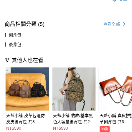
商品相關分類 (5)
查看全部
▎側背包
▎後背包
🔻 其他人也在看
天藍小舖-皮革包邊仿
天藍小舖-豹紋/基本黑
天藍小舖-真皮拼
麂皮後背包-共3
色大容量後背包-共2
革側背包-共6
色-$590【A12122342
色-$590【A12122315
色-$1380【A151
NT$590
NT$590
88折