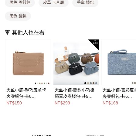
消。如遇「轉專審核」未通過狀況，表示未達大哥付你分期系統評分，恕無
黑色 零錢包
皮革 卡片層
手拿 錢包
法說明評估內容。
付款後全家取貨
【繳款方式說明】
黑色 錢包
1.分期款項不併入電信帳單，「大哥付你分期」於每月結算日後寄送繳費提
每筆NT$80，滿NT$699(含以上)免運費
醒簡訊。
2.透過簡訊連結打開帳單後，可選擇「超商條碼／台灣大直營門市／銀行轉
萊爾富取貨付款
🔻 其他人也在看
帳／街口支付／iPASS MONEY」等通路繳費。
每筆NT$8,888，滿NT$8,888(含以上)免運費
【注意事項】
付款後萊爾富取貨
1.本服務係由「台灣大哥大股份有限公司」（以下簡稱本公司）所提供，讓
用戶於交易時，得透過本服務購買商品或服務，並由商店將買賣／分期付款
每筆NT$8,888，滿NT$8,888(含以上)免運費
買賣價金債權讓與本公司後，依約使用本公司帳單繳交帳款。
2.基於同意付款使用「大哥付你分期」之契約關係目的，商店將以您的個人
7-11取貨付款
資料（包含姓名、電話或地址）提供予台灣大哥大進項蒐集、處理及利用，
由本公司與您本人進行分期帳單所需資料之確認、核對及更正。
每筆NT$80，滿NT$1,000(含以上)免運費
3.完整用戶服務條款，請詳閱以下連結：
https://oppay.tw/userRule
付款後7-11取貨
天藍小舖-輕巧皮革卡
天藍小舖-簡約小巧掛
天藍小舖-雲彩皮
夾零錢包-共8
繩真皮零錢包-共5
夾零錢包-共6
每筆NT$80，滿NT$1,000(含以上)免運費
色-$150【A09091708
色-$299【A09091684
色-$168【A0808
NT$150
NT$299
NT$168
宅配
】
】
】
每筆NT$100，滿NT$1,000(含以上)免運費
付款後門市自取
免運費