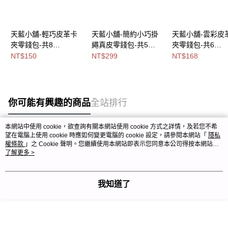
天藍小舖-輕巧皮革卡
天藍小舖-簡約小巧掛
天藍小舖-雲彩皮
夾零錢包-共8
繩真皮零錢包-共5
夾零錢包-共6
色-$150【A09091708
色-$299【A09091684
色-$168【A0808
NT$150
NT$299
NT$168
】
】
】
你可能有興趣的商品
全站排行
本網站中使用 cookie，欲查詢有關本網站使用 cookie 方式之詳情，及若您不希
望在電腦上使用 cookie 時應如何變更電腦的 cookie 設定，請參閱本網站「
隱私
熱門標籤
權條款
」之 Cookie 聲明。您繼續使用本網站即表示您同意本公司得按本網站使
用條款之 Cookie 聲明使用 cookie。
了解更多 >
我知道了