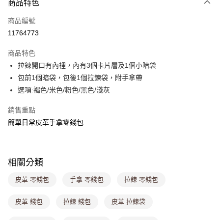
商品特色
信用卡一次付款
商品編號
超商取貨付款
11764773
LINE Pay
商品特色
Apple Pay
拉鍊開口有內裡，內有3個卡片層及1個小暗袋
包前1個暗袋，包後1個拉鍊袋，附手拿帶
街口支付
選項:褐色/米色/粉色/黑色/淺灰
悠遊付
銷售重點
Google Pay
簡單日常皮革手拿零錢包
大哥付你分期
相關說明
【大哥付你分期使用說明】
相關分類
ATM付款
1.本服務由台灣大哥大提供，台灣大哥大用戶可立即使用無須另外申請。
2.付款方式選擇「大哥付你分期」，訂單成立後會自動跳轉到大哥付的交易
皮革 零錢包
手拿 零錢包
拉鍊 零錢包
流程，驗證手機門號後，選擇欲分期的期數、繳款截止日，確認付款後即完
運送方式
成交易。
皮革 錢包
拉鍊 錢包
皮革 拉鍊袋
3.實際核准額度、可分期數及費用金額請依後續交易確認頁面所載為準。
全家取貨付款
4.訂單成立30分鐘內，如未前往確認交易或遇審核未通過，訂單將自動取
每筆NT$80，滿NT$699(含以上)免運費