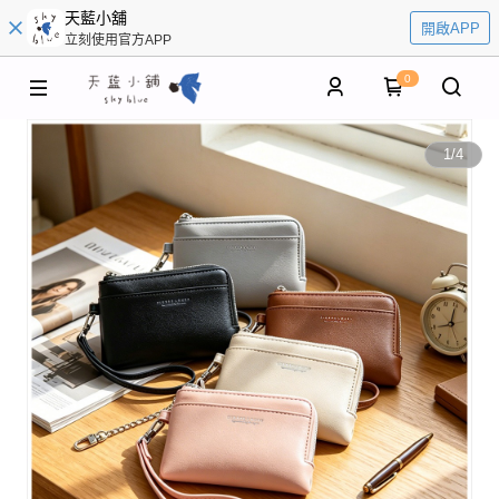
天藍小舖
開啟APP
立刻使用官方APP
0
1
/
4