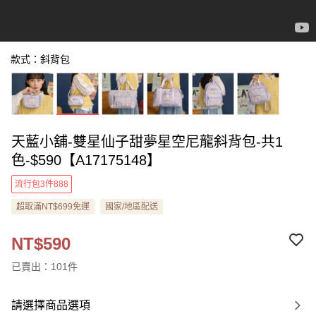
款式：斜背包
天藍小舖-雙星仙子甜夢星空尼龍斜背包-共1
色-$590【A17175148】
流行包3件888
超取滿NT$699免運
國家/地區配送
NT$590
已賣出：101件
請選擇商品選項