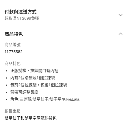
付款與運送方式
超取滿NT$699免運
付款方式
商品特色
信用卡一次付款
商品編號
超商取貨付款
11775582
LINE Pay
商品特色
Apple Pay
正版授權，拉鍊開口有內裡
內有2個暗袋及1個拉鍊袋
街口支付
包前2個拉鍊袋，包後1個拉鍊袋
悠遊付
背帶可調整長度
角色:三麗鷗/雙星仙子/雙子星/Kiki&Lala
Google Pay
銷售重點
大哥付你分期
雙星仙子甜夢星空尼龍斜背包
相關說明
【大哥付你分期使用說明】