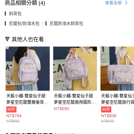
商品相關分類 (4)
查看全部
▎斜背包
▎尼龍包/防潑水包
▎尼龍防潑水斜背包
🔻 其他人也在看
天藍小舖-雙星仙子甜
天藍小舖-雙星仙子甜
天藍小舖-雙星仙
夢星空尼龍雙層後背
夢星空尼龍兩用圓形後
夢星空尼龍旅行袋
包-共1
背包-共1
色-$690【A1313
NT$590
88折
88折
色-$890【A12122369
色-$590【A12122368
】
NT$784
NT$608
】
】
NT$890
NT$690