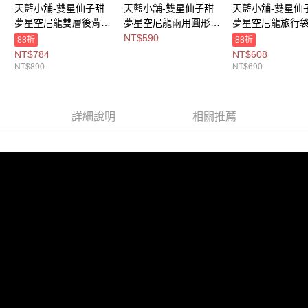
天藍小舖-雙星仙子甜
天藍小舖-雙星仙子甜
天藍小舖-雙星仙
宅配
夢星空尼龍雙層後背
夢星空尼龍兩用圓形後
夢星空尼龍旅行袋
每筆NT$100，滿NT$1,000(含以上)免運費
包-共1
背包-共1
色-$690【A1313
NT$590
88折
88折
色-$890【A12122369
色-$590【A12122368
】
NT$784
NT$608
付款後門市自取
】
】
NT$890
NT$690
免運費
海外宅配
查看運費
詳細說明
相關推薦