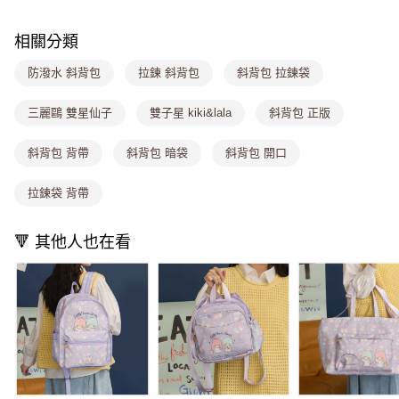
ATM付款
1.本服務由台灣大哥大提供，台灣大哥大用戶可立即使用無須另外申請。
2.付款方式選擇「大哥付你分期」，訂單成立後會自動跳轉到大哥付的交易
流程，驗證手機門號後，選擇欲分期的期數、繳款截止日，確認付款後即完
相關分類
運送方式
成交易。
3.實際核准額度、可分期數及費用金額請依後續交易確認頁面所載為準。
防潑水 斜背包
拉鍊 斜背包
斜背包 拉鍊袋
全家取貨付款
4.訂單成立30分鐘內，如未前往確認交易或遇審核未通過，訂單將自動取
每筆NT$80，滿NT$699(含以上)免運費
消。如遇「轉專審核」未通過狀況，表示未達大哥付你分期系統評分，恕無
三麗鷗 雙星仙子
雙子星 kiki&lala
斜背包 正版
法說明評估內容。
付款後全家取貨
【繳款方式說明】
1.分期款項不併入電信帳單，「大哥付你分期」於每月結算日後寄送繳費提
斜背包 背帶
斜背包 暗袋
斜背包 開口
每筆NT$80，滿NT$699(含以上)免運費
醒簡訊。
2.透過簡訊連結打開帳單後，可選擇「超商條碼／台灣大直營門市／銀行轉
萊爾富取貨付款
拉鍊袋 背帶
帳／街口支付／iPASS MONEY」等通路繳費。
每筆NT$8,888，滿NT$8,888(含以上)免運費
【注意事項】
🔻 其他人也在看
付款後萊爾富取貨
1.本服務係由「台灣大哥大股份有限公司」（以下簡稱本公司）所提供，讓
用戶於交易時，得透過本服務購買商品或服務，並由商店將買賣／分期付款
每筆NT$8,888，滿NT$8,888(含以上)免運費
買賣價金債權讓與本公司後，依約使用本公司帳單繳交帳款。
2.基於同意付款使用「大哥付你分期」之契約關係目的，商店將以您的個人
7-11取貨付款
資料（包含姓名、電話或地址）提供予台灣大哥大進項蒐集、處理及利用，
由本公司與您本人進行分期帳單所需資料之確認、核對及更正。
每筆NT$80，滿NT$1,000(含以上)免運費
3.完整用戶服務條款，請詳閱以下連結：
https://oppay.tw/userRule
付款後7-11取貨
每筆NT$80，滿NT$1,000(含以上)免運費