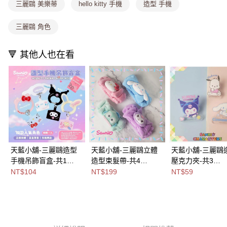
消。如遇「轉專審核」未通過狀況，表示未達大哥付你分期系統評分，恕無
三麗鷗 美樂蒂
hello kitty 手機
造型 手機
法說明評估內容。
付款後全家取貨
【繳款方式說明】
三麗鷗 角色
1.分期款項不併入電信帳單，「大哥付你分期」於每月結算日後寄送繳費提
每筆NT$80，滿NT$699(含以上)免運費
醒簡訊。
2.透過簡訊連結打開帳單後，可選擇「超商條碼／台灣大直營門市／銀行轉
萊爾富取貨付款
🔻 其他人也在看
帳／街口支付／iPASS MONEY」等通路繳費。
每筆NT$8,888，滿NT$8,888(含以上)免運費
【注意事項】
付款後萊爾富取貨
1.本服務係由「台灣大哥大股份有限公司」（以下簡稱本公司）所提供，讓
用戶於交易時，得透過本服務購買商品或服務，並由商店將買賣／分期付款
每筆NT$8,888，滿NT$8,888(含以上)免運費
買賣價金債權讓與本公司後，依約使用本公司帳單繳交帳款。
2.基於同意付款使用「大哥付你分期」之契約關係目的，商店將以您的個人
7-11取貨付款
資料（包含姓名、電話或地址）提供予台灣大哥大進項蒐集、處理及利用，
由本公司與您本人進行分期帳單所需資料之確認、核對及更正。
每筆NT$80，滿NT$1,000(含以上)免運費
3.完整用戶服務條款，請詳閱以下連結：
https://oppay.tw/userRule
付款後7-11取貨
天藍小舖-三麗鷗造型
天藍小舖-三麗鷗立體
天藍小舖-三麗鷗
手機吊飾盲盒-共1
造型束髮帶-共4
壓克力夾-共3
每筆NT$80，滿NT$1,000(含以上)免運費
色-$104【A11115996
色-$199【A11115585
色-$59【A11115
NT$104
NT$199
NT$59
宅配
】
】
每筆NT$100，滿NT$1,000(含以上)免運費
付款後門市自取
免運費