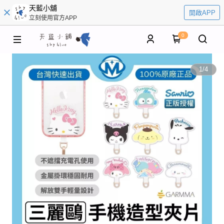
天藍小舖
開啟APP
立刻使用官方APP
0
1
/
4