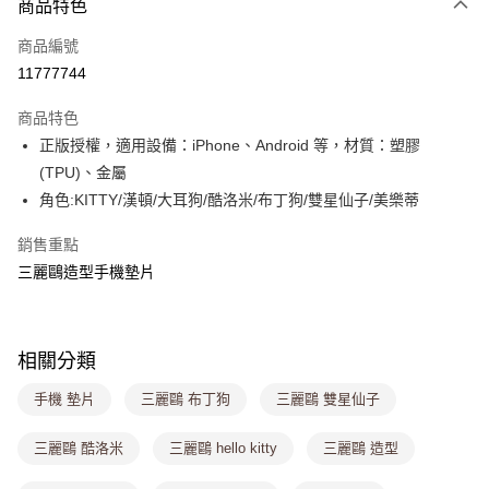
商品特色
信用卡一次付款
商品編號
超商取貨付款
11777744
LINE Pay
商品特色
Apple Pay
正版授權，適用設備：iPhone、Android 等，材質：塑膠
(TPU)、金屬
街口支付
角色:KITTY/漢頓/大耳狗/酷洛米/布丁狗/雙星仙子/美樂蒂
悠遊付
銷售重點
Google Pay
三麗鷗造型手機墊片
大哥付你分期
相關說明
【大哥付你分期使用說明】
相關分類
ATM付款
1.本服務由台灣大哥大提供，台灣大哥大用戶可立即使用無須另外申請。
2.付款方式選擇「大哥付你分期」，訂單成立後會自動跳轉到大哥付的交易
手機 墊片
三麗鷗 布丁狗
三麗鷗 雙星仙子
流程，驗證手機門號後，選擇欲分期的期數、繳款截止日，確認付款後即完
運送方式
成交易。
三麗鷗 酷洛米
三麗鷗 hello kitty
三麗鷗 造型
3.實際核准額度、可分期數及費用金額請依後續交易確認頁面所載為準。
全家取貨付款
4.訂單成立30分鐘內，如未前往確認交易或遇審核未通過，訂單將自動取
每筆NT$80，滿NT$699(含以上)免運費