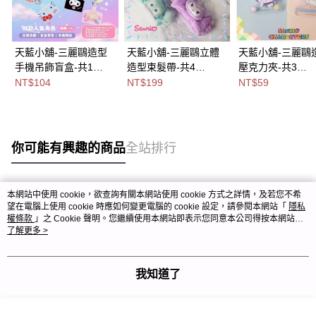
天藍小舖-三麗鷗造型
天藍小舖-三麗鷗立體
天藍小舖-三麗鷗
手機吊飾盲盒-共1
造型束髮帶-共4
壓克力夾-共3
色-$104【A11115996
色-$199【A11115585
色-$59【A11115
NT$104
NT$199
NT$59
】
】
你可能有興趣的商品
全站排行
本網站中使用 cookie，欲查詢有關本網站使用 cookie 方式之詳情，及若您不希
熱門標籤
望在電腦上使用 cookie 時應如何變更電腦的 cookie 設定，請參閱本網站「
隱私
權條款
」之 Cookie 聲明。您繼續使用本網站即表示您同意本公司得按本網站使
用條款之 Cookie 聲明使用 cookie。
了解更多 >
我知道了