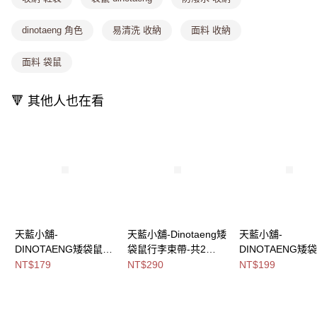
1.分期款項不併入電信帳單，「大哥付你分期」於每月結算日後寄送繳費提
每筆NT$80，滿NT$699(含以上)免運費
醒簡訊。
dinotaeng 角色
易清洗 收納
面料 收納
2.透過簡訊連結打開帳單後，可選擇「超商條碼／台灣大直營門市／銀行轉
萊爾富取貨付款
帳／街口支付／iPASS MONEY」等通路繳費。
每筆NT$8,888，滿NT$8,888(含以上)免運費
面料 袋鼠
【注意事項】
付款後萊爾富取貨
1.本服務係由「台灣大哥大股份有限公司」（以下簡稱本公司）所提供，讓
🔻 其他人也在看
用戶於交易時，得透過本服務購買商品或服務，並由商店將買賣／分期付款
每筆NT$8,888，滿NT$8,888(含以上)免運費
買賣價金債權讓與本公司後，依約使用本公司帳單繳交帳款。
2.基於同意付款使用「大哥付你分期」之契約關係目的，商店將以您的個人
7-11取貨付款
資料（包含姓名、電話或地址）提供予台灣大哥大進項蒐集、處理及利用，
由本公司與您本人進行分期帳單所需資料之確認、核對及更正。
每筆NT$80，滿NT$1,000(含以上)免運費
3.完整用戶服務條款，請詳閱以下連結：
https://oppay.tw/userRule
付款後7-11取貨
每筆NT$80，滿NT$1,000(含以上)免運費
宅配
天藍小舖-
天藍小舖-Dinotaeng矮
天藍小舖-
每筆NT$100，滿NT$1,000(含以上)免運費
DINOTAENG矮袋鼠可
袋鼠行李束帶-共2
DINOTAENG矮
摺疊收納飲料提袋-共4
色-$290【A11115712
掛伸縮證件套組-
NT$179
NT$290
NT$199
付款後門市自取
色-$179【A11115753
】
色-$199【A11115
免運費
】
】
海外宅配
查看運費