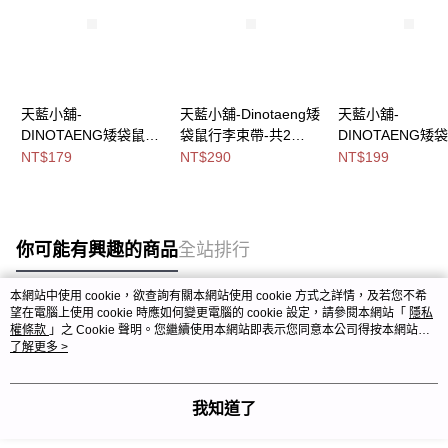
天藍小舖-
天藍小舖-Dinotaeng矮
天藍小舖-
DINOTAENG矮袋鼠可
袋鼠行李束帶-共2
DINOTAENG矮
摺疊收納飲料提袋-共4
色-$290【A11115712
掛伸縮證件套組-
NT$179
NT$290
NT$199
色-$179【A11115753
】
色-$199【A11115
】
】
你可能有興趣的商品
全站排行
本網站中使用 cookie，欲查詢有關本網站使用 cookie 方式之詳情，及若您不希
望在電腦上使用 cookie 時應如何變更電腦的 cookie 設定，請參閱本網站「
隱私
熱門標籤
權條款
」之 Cookie 聲明。您繼續使用本網站即表示您同意本公司得按本網站使
用條款之 Cookie 聲明使用 cookie。
了解更多 >
我知道了