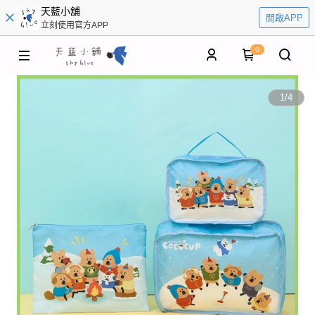
天藍小舖
開啟APP
立刻使用官方APP
0
1
/
4