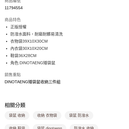
商品編號
超商取貨付款
11794554
LINE Pay
商品特色
Apple Pay
正版授權
防潑水面料，耐磨耐髒易清洗
街口支付
衣物袋39X10X30CM
悠遊付
內衣袋30X10X20CM
鞋袋36X28CM
Google Pay
角色:DINOTAENG矮袋鼠
大哥付你分期
銷售重點
相關說明
DINOTAENG矮袋鼠收納三件組
【大哥付你分期使用說明】
ATM付款
1.本服務由台灣大哥大提供，台灣大哥大用戶可立即使用無須另外申請。
2.付款方式選擇「大哥付你分期」，訂單成立後會自動跳轉到大哥付的交易
流程，驗證手機門號後，選擇欲分期的期數、繳款截止日，確認付款後即完
運送方式
成交易。
相關分類
3.實際核准額度、可分期數及費用金額請依後續交易確認頁面所載為準。
全家取貨付款
4.訂單成立30分鐘內，如未前往確認交易或遇審核未通過，訂單將自動取
袋鼠 收納
收納 衣物袋
袋鼠 防潑水
每筆NT$80，滿NT$699(含以上)免運費
消。如遇「轉專審核」未通過狀況，表示未達大哥付你分期系統評分，恕無
法說明評估內容。
付款後全家取貨
【繳款方式說明】
收納 鞋袋
袋鼠 dinotaeng
防潑水 收納