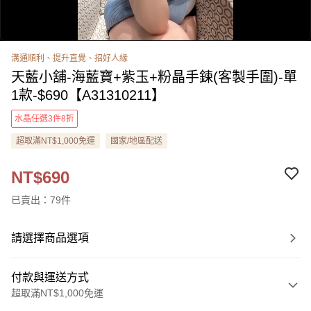
溝通順利、提升直覺、招好人緣
天藍小舖-海藍寶+紫玉+粉晶手鍊(客製手圍)-單
1款-$690【A31310211】
水晶任選3件8折
超取滿NT$1,000免運
國家/地區配送
0:00
/
0:52
NT$690
已賣出：79件
請選擇商品選項
付款與運送方式
超取滿NT$1,000免運