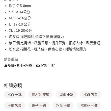
4.訂單成立30分鐘內，如未前往確認交易或遇審核未通過，訂單將自動取
珠子:7.5-8mm
每筆NT$80，滿NT$1,000(含以上)免運費
消。如遇「轉專審核」未通過狀況，表示未達大哥付你分期系統評分，恕無
法說明評估內容。
S : 13-14公分
付款後全家取貨
【繳款方式說明】
M : 15-16公分
1.分期款項不併入電信帳單，「大哥付你分期」於每月結算日後寄送繳費提
每筆NT$80，滿NT$1,000(含以上)免運費
L : 17-18 公分
醒簡訊。
2.透過簡訊連結打開帳單後，可選擇「超商條碼／台灣大直營門市／銀行轉
XL : 19-20公分
萊爾富取貨付款
帳／街口支付／iPASS MONEY」等通路繳費。
海藍寶:溝通順利.情緒平穩.舒緩壓力
每筆NT$8,888，滿NT$8,888(含以上)免運費
【注意事項】
紫玉:穩定情緒、啟發智慧、提升直覺、招好人緣、改善溝通
付款後萊爾富取貨
1.本服務係由「台灣大哥大股份有限公司」（以下簡稱本公司）所提供，讓
粉水晶:招桃花、旺人緣、療癒心靈，緩解情緒壓力
用戶於交易時，得透過本服務購買商品或服務，並由商店將買賣／分期付款
每筆NT$8,888，滿NT$8,888(含以上)免運費
買賣價金債權讓與本公司後，依約使用本公司帳單繳交帳款。
銷售重點
2.基於同意付款使用「大哥付你分期」之契約關係目的，商店將以您的個人
7-11取貨付款
資料（包含姓名、電話或地址）提供予台灣大哥大進項蒐集、處理及利用，
海藍寶+紫玉+粉晶手鍊(客製手圍)
由本公司與您本人進行分期帳單所需資料之確認、核對及更正。
每筆NT$80，滿NT$1,000(含以上)免運費
3.完整用戶服務條款，請詳閱以下連結：
https://oppay.tw/userRule
付款後7-11取貨
每筆NT$80，滿NT$1,000(含以上)免運費
相關分類
宅配
水晶 手鍊
情人節 禮物
閨蜜 手鍊
水晶 客製
每筆NT$100，滿NT$1,000(含以上)免運費
手鍊 客製
珠子 手鍊
粉晶 手鍊
招桃花 手鍊
付款後門市自取