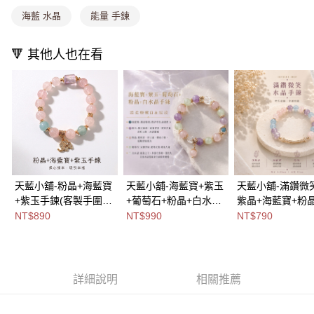
海藍 水晶
能量 手鍊
免運費
海外宅配
查看運費
🔻 其他人也在看
天藍小舖-粉晶+海藍寶
天藍小舖-海藍寶+紫玉
天藍小舖-滿鑽微
+紫玉手鍊(客製手圍)-
+葡萄石+粉晶+白水晶
紫晶+海藍寶+粉
單1
手鍊(客製手圍)-共1
(客製手圍)-共1
NT$890
NT$990
NT$790
款-$890【A31310197
款-$990【A31310268
款-$790【A3131
】
】
】
詳細說明
相關推薦