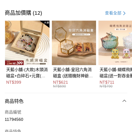
付款方式
信用卡一次付款
商品加價購 (12)
查看全部
超商取貨付款
LINE Pay
Apple Pay
街口支付
悠遊付
天藍小舖-(大款)木頭消
天藍小舖-皇冠六角消
天藍小舖-蝴蝶飛
磁盆+白碎石+元寶(顏
磁盒 (送隨機財神爺小
磁盆(送一對吞金獸
Google Pay
色隨機)-單1
卡)-單1
1
NT$399
NT$621
NT$711
NT$690
NT$790
款-$490【A31310137
款-$690【A31310122
款-$790【A3131
大哥付你分期
】
】
】
相關說明
商品特色
【大哥付你分期使用說明】
ATM付款
1.本服務由台灣大哥大提供，台灣大哥大用戶可立即使用無須另外申請。
商品編號
2.付款方式選擇「大哥付你分期」，訂單成立後會自動跳轉到大哥付的交易
流程，驗證手機門號後，選擇欲分期的期數、繳款截止日，確認付款後即完
11794560
運送方式
成交易。
3.實際核准額度、可分期數及費用金額請依後續交易確認頁面所載為準。
全家取貨付款
商品特色