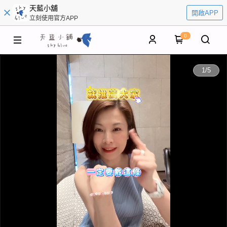
天藍小舖
開啟APP
立刻使用官方APP
0
0:00
1
/
5