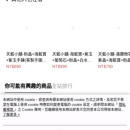
天藍小舖-粉晶+海藍寶
天藍小舖-海藍寶+紫玉
天藍小舖-滿鑽微
+紫玉手鍊(客製手圍)-
+葡萄石+粉晶+白水晶
紫晶+海藍寶+粉
單1
手鍊(客製手圍)-共1
(客製手圍)-共1
NT$890
NT$990
NT$790
款-$890【A31310197
款-$990【A31310268
款-$790【A3131
】
】
】
你可能有興趣的商品
全站排行
本網站中使用 cookie，欲查詢有關本網站使用 cookie 方式之詳情，及若您不希
望在電腦上使用 cookie 時應如何變更電腦的 cookie 設定，請參閱本網站「
隱私
熱門標籤
權條款
」之 Cookie 聲明。您繼續使用本網站即表示您同意本公司得按本網站使
用條款之 Cookie 聲明使用 cookie。
了解更多 >