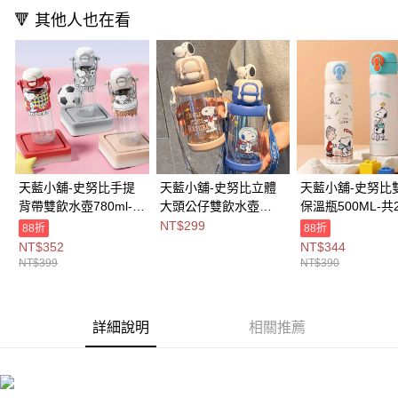
1.分期款項不併入電信帳單，「大哥付你分期」於每月結算日後寄送繳費提
🔻 其他人也在看
每筆NT$80，滿NT$699(含以上)免運費
醒簡訊。
2.透過簡訊連結打開帳單後，可選擇「超商條碼／台灣大直營門市／銀行轉
萊爾富取貨付款
帳／街口支付／iPASS MONEY」等通路繳費。
每筆NT$8,888，滿NT$8,888(含以上)免運費
【注意事項】
付款後萊爾富取貨
1.本服務係由「台灣大哥大股份有限公司」（以下簡稱本公司）所提供，讓
用戶於交易時，得透過本服務購買商品或服務，並由商店將買賣／分期付款
每筆NT$8,888，滿NT$8,888(含以上)免運費
買賣價金債權讓與本公司後，依約使用本公司帳單繳交帳款。
2.基於同意付款使用「大哥付你分期」之契約關係目的，商店將以您的個人
7-11取貨付款
資料（包含姓名、電話或地址）提供予台灣大哥大進項蒐集、處理及利用，
天藍小舖-史努比手提
天藍小舖-史努比立體
天藍小舖-史努比
由本公司與您本人進行分期帳單所需資料之確認、核對及更正。
每筆NT$80，滿NT$1,000(含以上)免運費
背帶雙飲水壺780ml-共
大頭公仔雙飲水壺
保溫瓶500ML-共
3.完整用戶服務條款，請詳閱以下連結：
https://oppay.tw/userRule
付款後7-11取貨
3
650ML-共2
色-$390【A11115
NT$299
88折
88折
色-$399【A11115371
色-$299【A11115340
】
NT$352
NT$344
每筆NT$80，滿NT$1,000(含以上)免運費
】
】
NT$399
NT$390
宅配
每筆NT$100，滿NT$1,000(含以上)免運費
詳細說明
相關推薦
付款後門市自取
免運費
海外宅配
查看運費