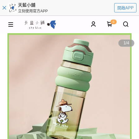
天藍小舖
開啟APP
立刻使用官方APP
0
1
/
4