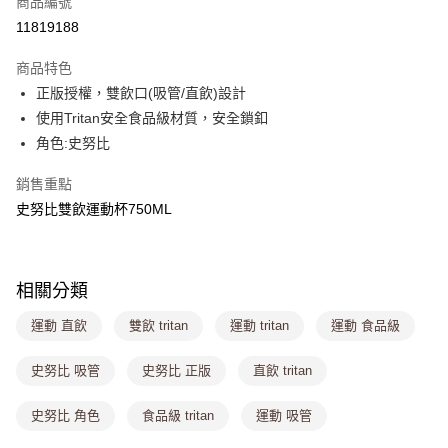
商品編號
超商取貨付款
11819188
LINE Pay
商品特色
Apple Pay
正版授權，雙飲口(吸管/直飲)設計
使用Tritan安全食品級材質，安全鎖釦
街口支付
角色:史努比
悠遊付
銷售重點
Google Pay
史努比雙飲運動杯750ML
大哥付你分期
相關說明
【大哥付你分期使用說明】
相關分類
ATM付款
1.本服務由台灣大哥大提供，台灣大哥大用戶可立即使用無須另外申請。
2.付款方式選擇「大哥付你分期」，訂單成立後會自動跳轉到大哥付的交易
運動 直飲
雙飲 tritan
運動 tritan
運動 食品級
流程，驗證手機門號後，選擇欲分期的期數、繳款截止日，確認付款後即完
運送方式
成交易。
史努比 吸管
史努比 正版
直飲 tritan
3.實際核准額度、可分期數及費用金額請依後續交易確認頁面所載為準。
全家取貨付款
4.訂單成立30分鐘內，如未前往確認交易或遇審核未通過，訂單將自動取
每筆NT$80，滿NT$699(含以上)免運費
消。如遇「轉專審核」未通過狀況，表示未達大哥付你分期系統評分，恕無
史努比 角色
食品級 tritan
運動 吸管
法說明評估內容。
付款後全家取貨
【繳款方式說明】