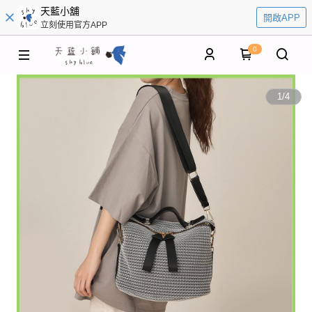
天藍小舖
開啟APP
立刻使用官方APP
0
1
/
4