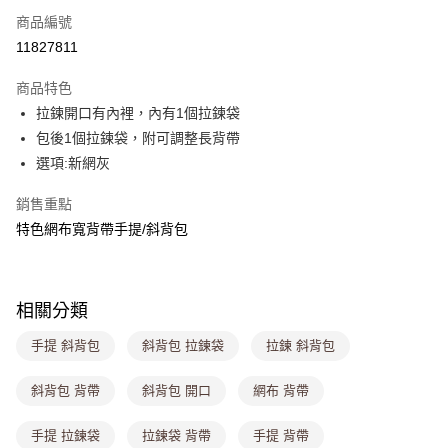
商品編號
超商取貨付款
11827811
LINE Pay
商品特色
Apple Pay
拉鍊開口有內裡，內有1個拉鍊袋
包後1個拉鍊袋，附可調整長背帶
街口支付
選項:新網灰
悠遊付
銷售重點
Google Pay
特色網布寬背帶手提/斜背包
大哥付你分期
相關說明
【大哥付你分期使用說明】
相關分類
ATM付款
1.本服務由台灣大哥大提供，台灣大哥大用戶可立即使用無須另外申請。
2.付款方式選擇「大哥付你分期」，訂單成立後會自動跳轉到大哥付的交易
手提 斜背包
斜背包 拉鍊袋
拉鍊 斜背包
流程，驗證手機門號後，選擇欲分期的期數、繳款截止日，確認付款後即完
運送方式
成交易。
斜背包 背帶
斜背包 開口
網布 背帶
3.實際核准額度、可分期數及費用金額請依後續交易確認頁面所載為準。
全家取貨付款
4.訂單成立30分鐘內，如未前往確認交易或遇審核未通過，訂單將自動取
每筆NT$80，滿NT$1,000(含以上)免運費
消。如遇「轉專審核」未通過狀況，表示未達大哥付你分期系統評分，恕無
手提 拉鍊袋
拉鍊袋 背帶
手提 背帶
法說明評估內容。