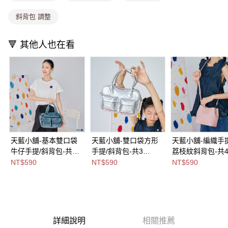
付款後全家取貨
【繳款方式說明】
斜背包 調整
1.分期款項不併入電信帳單，「大哥付你分期」於每月結算日後寄送繳費提
每筆NT$80，滿NT$1,000(含以上)免運費
醒簡訊。
2.透過簡訊連結打開帳單後，可選擇「超商條碼／台灣大直營門市／銀行轉
萊爾富取貨付款
🔻 其他人也在看
帳／街口支付／iPASS MONEY」等通路繳費。
每筆NT$8,888，滿NT$8,888(含以上)免運費
【注意事項】
付款後萊爾富取貨
1.本服務係由「台灣大哥大股份有限公司」（以下簡稱本公司）所提供，讓
用戶於交易時，得透過本服務購買商品或服務，並由商店將買賣／分期付款
每筆NT$8,888，滿NT$8,888(含以上)免運費
買賣價金債權讓與本公司後，依約使用本公司帳單繳交帳款。
2.基於同意付款使用「大哥付你分期」之契約關係目的，商店將以您的個人
7-11取貨付款
資料（包含姓名、電話或地址）提供予台灣大哥大進項蒐集、處理及利用，
由本公司與您本人進行分期帳單所需資料之確認、核對及更正。
每筆NT$80，滿NT$1,000(含以上)免運費
3.完整用戶服務條款，請詳閱以下連結：
https://oppay.tw/userRule
付款後7-11取貨
天藍小舖-基本雙口袋
天藍小舖-雙口袋方形
天藍小舖-編織手
牛仔手提/斜背包-共3
手提/斜背包-共3
荔枝紋斜背包-共
每筆NT$80，滿NT$1,000(含以上)免運費
色-$590【A03032080
色-$590【A03032077
色-$590【A1717
NT$590
NT$590
NT$590
宅配
】
】
】
每筆NT$100，滿NT$1,000(含以上)免運費
付款後門市自取
免運費
詳細說明
相關推薦