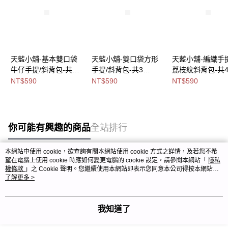
天藍小舖-基本雙口袋
天藍小舖-雙口袋方形
天藍小舖-編織手
牛仔手提/斜背包-共3
手提/斜背包-共3
荔枝紋斜背包-共
色-$590【A03032080
色-$590【A03032077
色-$590【A1717
NT$590
NT$590
NT$590
】
】
】
你可能有興趣的商品
全站排行
本網站中使用 cookie，欲查詢有關本網站使用 cookie 方式之詳情，及若您不希
望在電腦上使用 cookie 時應如何變更電腦的 cookie 設定，請參閱本網站「
隱私
熱門標籤
權條款
」之 Cookie 聲明。您繼續使用本網站即表示您同意本公司得按本網站使
用條款之 Cookie 聲明使用 cookie。
了解更多 >
我知道了