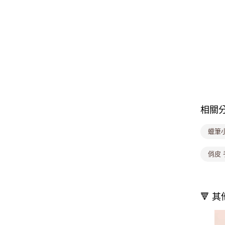
相關
蠟筆
俏皮 
🔻 