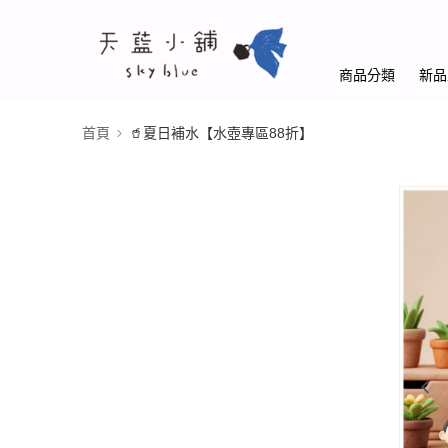
商品分類
新品
首頁
🥤夏日補水【水壺專區88折】