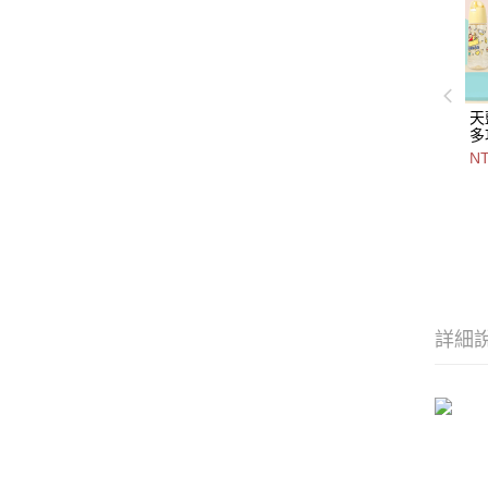
天
多
75
NT
色-
5
詳細