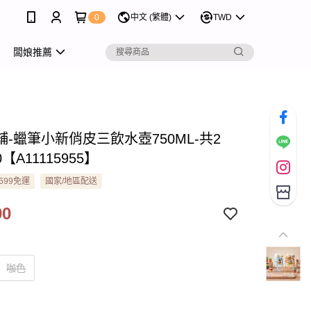
0
中文 (繁體)
TWD
闆娘推薦
-蠟筆小新俏皮三飲水壺750ML-共2
0【A11115955】
699免運
國家/地區配送
90
咖色