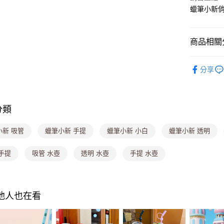
蠟筆小新俏
Google Pa
大哥付你
商品相關分
相關說明
【大哥付
🥤夏日補
ATM付款
1.本服務
分享
2.付款方
生活小物專
流程，驗
完成交易
生活小物專
運送方式
3.實際核
分類
4.訂單成
【每週 ★
全家取貨
消。如遇
每筆NT$8
無法說明
小新 吸管
蠟筆小新 手提
蠟筆小新 小白
蠟筆小新 透明
【繳款方
付款後全
1.分期款
手提
吸管 水壺
透明 水壺
手提 水壺
醒簡訊。
每筆NT$8
2.透過簡
帳／街口支
萊爾富取
【注意事
每筆NT$8
其他人也在看
1.本服務
用戶於交
付款後萊
款買賣價
每筆NT$8