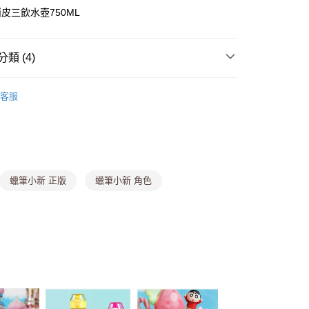
皮三飲水壺750ML
y
分期
類 (4)
你分期使用說明】
水【水壺專區88折】
由台灣大哥大提供，台灣大哥大用戶可立即使用無須另外申請。
客服
式選擇「大哥付你分期」，訂單成立後會自動跳轉到大哥付的交易
區【銅板價$25UP】
• 生活小物專區
證手機門號後，選擇欲分期的期數、繳款截止日，確認付款後即
。
區【銅板價$25UP】
• 蠟筆小新小物專區
准額度、可分期數及費用金額請依後續交易確認頁面所載為準。
立30分鐘內，如未前往確認交易或遇審核未通過，訂單將自動取
 新品】
【06/02★新品上市】
付款
「轉專審核」未通過狀況，表示未達大哥付你分期系統評分，恕
0，滿NT$699(含以上)免運費
評估內容。
蠟筆小新 正版
蠟筆小新 角色
式說明】
家取貨
項不併入電信帳單，「大哥付你分期」於每月結算日後寄送繳費提
0，滿NT$699(含以上)免運費
訊連結打開帳單後，可選擇「超商條碼／台灣大直營門市／銀行轉
付／iPASS MONEY」等通路繳費。
貨付款
項】
,888，滿NT$8,888(含以上)免運費
係由「台灣大哥大股份有限公司」（以下簡稱本公司）所提供，讓
易時，得透過本服務購買商品或服務，並由商店將買賣／分期付
爾富取貨
金債權讓與本公司後，依約使用本公司帳單繳交帳款。
,888，滿NT$8,888(含以上)免運費