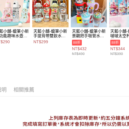
2.基於同
資料（包
7-11取貨
用，由本
3.完整用
每筆NT$8
付款後7-1
藍小舖-蠟筆小新
天藍小舖-蠟筆小新
天藍小舖-蠟筆小新
天藍小舖
功能趣味水壺
手提背帶雙飲水壺
景觀把手吸管水杯
啵啵太空杯6
每筆NT$8
0ml-共4
780ml-共4
830ML-共4
共4
$290
NT$299
88折
88折
$290【A11115
色-$299【A11115
色-$490【A11115
色-$390【
宅配
NT$432
NT$344
32】
329】
403】
283】
NT$490
NT$390
每筆NT$1
付款後門
免運費
海外宅配
說明
相關推薦