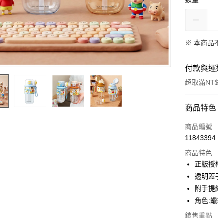
※ 本商品
付款與運
超取滿NT$
付款方式
商品特色
信用卡一
商品編號
11843394
超商取貨
商品特色
LINE Pay
正版授
透明蓋
Apple Pay
附手提
街口支付
角色:
悠遊付
銷售重點