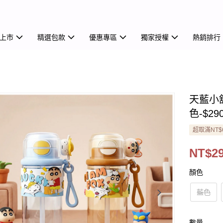
上市
精選包款
優惠專區
獨家授權
熱銷排行
天藍小舖
色-$29
超取滿NT$
NT$2
顏色
藍色
數量