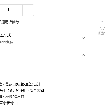
不適用折價券
清除
紀錄
送方式
699免運
次付款
付款
權，雙飲口(吸管/直飲)設計
子可當隨身杯使用，安全鎖釦
繩，杯體PC材質
蠟筆小新/小白