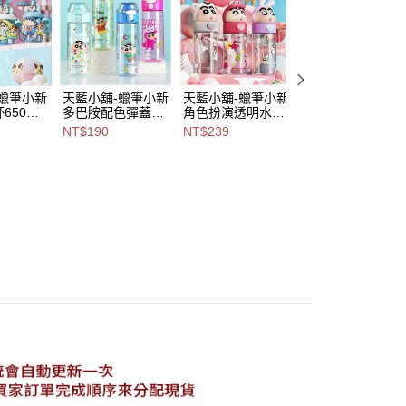
意付款使用「大哥付你分期」之契約關係目的，商店將以您的個人
含姓名、電話或地址）提供予台灣大哥大進項蒐集、處理及利
付款
公司與您本人進行分期帳單所需資料之確認、核對及更正。
戶服務條款，請詳閱以下連結：
https://oppay.tw/userRule
0，滿NT$1,000(含以上)免運費
1取貨
-蠟筆小新
天藍小舖-蠟筆小新
天藍小舖-蠟筆小新
天藍小舖-蠟筆小
50ml-
多巴胺配色彈蓋水
角色扮演透明水壺
嘟嘴吸管杯
0，滿NT$1,000(含以上)免運費
壺550ML-共4
500ML-共3
500ML-單1
NT$190
NT$239
NT$299
A11115
色-$190【A11114
色-$239【A11114
款-$299【A11115
736】
764】
350】
00，滿NT$1,000(含以上)免運費
市自取
查看運費