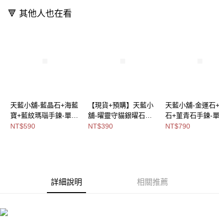
免運費
🔻 其他人也在看
海外宅配
查看運費
天藍小舖-藍晶石+海藍
【現貨+預購】天藍小
天藍小舖-金運石
寶+藍紋瑪瑙手鍊-單1
舖-曜靈守貓銀曜石編
石+菫青石手鍊-單
款-$590【A31310172
織手鍊-單1款
款-$790【A3131
NT$590
NT$390
NT$790
】
【A31310022】
】
詳細說明
相關推薦