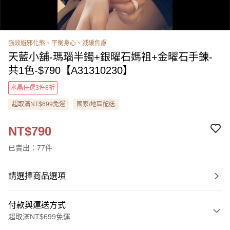
強效避邪化煞、平衡身心、減緩焦慮
天藍小舖-瑪瑙半鐲+銀曜石媽祖+金曜石手鍊-
共1色-$790【A31310230】
水晶任選3件8折
超取滿NT$699免運
國家/地區配送
0:00
/
0:58
NT$790
已賣出：77件
請選擇商品選項
付款與運送方式
超取滿NT$699免運