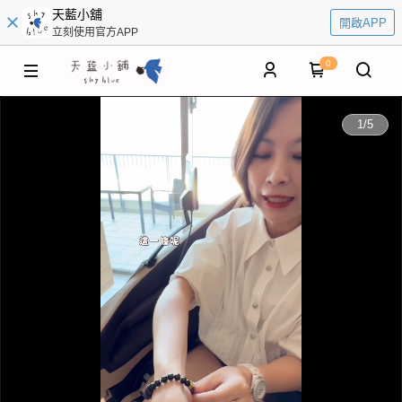
天藍小舖
開啟APP
立刻使用官方APP
0
0:00
1
/
5