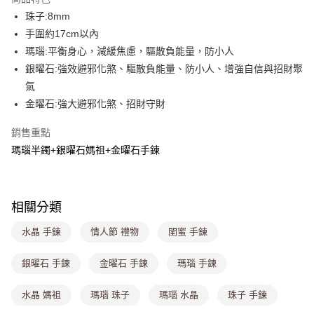
4.訂單成立30分鐘內，如未前往確認交易或遇審核未通過，訂單將自動取
珠子:8mm
每筆NT$80，滿NT$699(含以上)免運費
消。如遇「轉專審核」未通過狀況，表示未達大哥付你分期系統評分，恕無
法說明評估內容。
手圍約17cm以內
付款後全家取貨
【繳款方式說明】
瑪瑙:平衡身心，減緩焦慮，驅散負能量，防小人
1.分期款項不併入電信帳單，「大哥付你分期」於每月結算日後寄送繳費提
每筆NT$80，滿NT$699(含以上)免運費
銀曜石:強效避邪化煞、驅散負能量、防小人、增強自信與招財聚
醒簡訊。
2.透過簡訊連結打開帳單後，可選擇「超商條碼／台灣大直營門市／銀行轉
氣
萊爾富取貨付款
帳／街口支付／iPASS MONEY」等通路繳費。
金曜石:強大避邪化煞、招財守財
每筆NT$8,888，滿NT$8,888(含以上)免運費
【注意事項】
付款後萊爾富取貨
1.本服務係由「台灣大哥大股份有限公司」（以下簡稱本公司）所提供，讓
銷售重點
用戶於交易時，得透過本服務購買商品或服務，並由商店將買賣／分期付款
瑪瑙半鐲+銀曜石媽祖+金曜石手鍊
每筆NT$8,888，滿NT$8,888(含以上)免運費
買賣價金債權讓與本公司後，依約使用本公司帳單繳交帳款。
2.基於同意付款使用「大哥付你分期」之契約關係目的，商店將以您的個人
7-11取貨付款
資料（包含姓名、電話或地址）提供予台灣大哥大進項蒐集、處理及利用，
由本公司與您本人進行分期帳單所需資料之確認、核對及更正。
每筆NT$80，滿NT$1,000(含以上)免運費
相關分類
3.完整用戶服務條款，請詳閱以下連結：
https://oppay.tw/userRule
付款後7-11取貨
水晶 手鍊
情人節 禮物
閨蜜 手鍊
每筆NT$80，滿NT$1,000(含以上)免運費
銀曜石 手鍊
金曜石 手鍊
瑪瑙 手鍊
宅配
每筆NT$100，滿NT$1,000(含以上)免運費
水晶 媽祖
瑪瑙 珠子
瑪瑙 水晶
珠子 手鍊
付款後門市自取