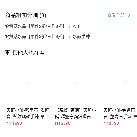
商品相關分類 (3)
查看全部
💖質感水晶【單件9折/三件8折】
ALL
💖質感水晶【單件9折/三件8折】
水晶手鍊
🔻 其他人也在看
天藍小舖-藍晶石+海藍
【現貨+預購】天藍小
天藍小舖-金運石
寶+藍紋瑪瑙手鍊-單1
舖-曜靈守貓銀曜石編
石+菫青石手鍊-單
款-$590【A31310172
織手鍊-單1款
款-$790【A3131
NT$590
NT$390
NT$790
】
【A31310022】
】