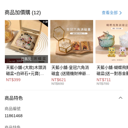
付款方式
信用卡一次付款
商品加價購 (12)
查看全部
超商取貨付款
LINE Pay
Apple Pay
街口支付
已售完
悠遊付
天藍小舖-(大款)木頭消
天藍小舖-皇冠六角消
天藍小舖-蝴蝶飛
磁盆+白碎石+元寶(顏
磁盒 (送隨機財神爺小
磁盆(送一對吞金獸
Google Pay
色隨機)-單1
卡)-單1
1
NT$399
NT$621
NT$711
NT$690
NT$790
款-$490【A31310137
款-$690【A31310122
款-$790【A3131
大哥付你分期
】
】
】
相關說明
商品特色
【大哥付你分期使用說明】
ATM付款
1.本服務由台灣大哥大提供，台灣大哥大用戶可立即使用無須另外申請。
商品編號
2.付款方式選擇「大哥付你分期」，訂單成立後會自動跳轉到大哥付的交易
流程，驗證手機門號後，選擇欲分期的期數、繳款截止日，確認付款後即完
11861468
運送方式
成交易。
3.實際核准額度、可分期數及費用金額請依後續交易確認頁面所載為準。
全家取貨付款
商品特色