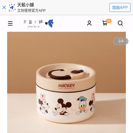
天藍小舖
開啟APP
立刻使用官方APP
0
1
/
4