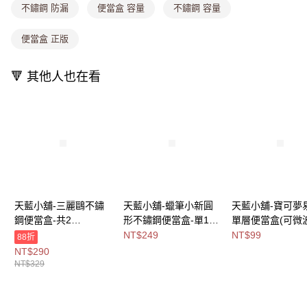
不鏽鋼 防漏
便當盒 容量
不鏽鋼 容量
付款後全家取貨
【繳款方式說明】
1.分期款項不併入電信帳單，「大哥付你分期」於每月結算日後寄送繳費提
每筆NT$80，滿NT$699(含以上)免運費
醒簡訊。
便當盒 正版
2.透過簡訊連結打開帳單後，可選擇「超商條碼／台灣大直營門市／銀行轉
萊爾富取貨付款
帳／街口支付／iPASS MONEY」等通路繳費。
每筆NT$8,888，滿NT$8,888(含以上)免運費
🔻 其他人也在看
【注意事項】
付款後萊爾富取貨
1.本服務係由「台灣大哥大股份有限公司」（以下簡稱本公司）所提供，讓
用戶於交易時，得透過本服務購買商品或服務，並由商店將買賣／分期付款
每筆NT$8,888，滿NT$8,888(含以上)免運費
買賣價金債權讓與本公司後，依約使用本公司帳單繳交帳款。
2.基於同意付款使用「大哥付你分期」之契約關係目的，商店將以您的個人
7-11取貨付款
資料（包含姓名、電話或地址）提供予台灣大哥大進項蒐集、處理及利用，
由本公司與您本人進行分期帳單所需資料之確認、核對及更正。
每筆NT$80，滿NT$1,000(含以上)免運費
3.完整用戶服務條款，請詳閱以下連結：
https://oppay.tw/userRule
付款後7-11取貨
每筆NT$80，滿NT$1,000(含以上)免運費
天藍小舖-三麗鷗不鏽
天藍小舖-蠟筆小新圓
天藍小舖-寶可夢
鋼便當盒-共2
形不鏽鋼便當盒-單1
單層便當盒(可微波
宅配
色-$329【A11115262
款-$249【A11115619
2
NT$249
NT$99
88折
每筆NT$100，滿NT$1,000(含以上)免運費
】
】
色-$99【A11114
NT$290
NT$329
付款後門市自取
免運費