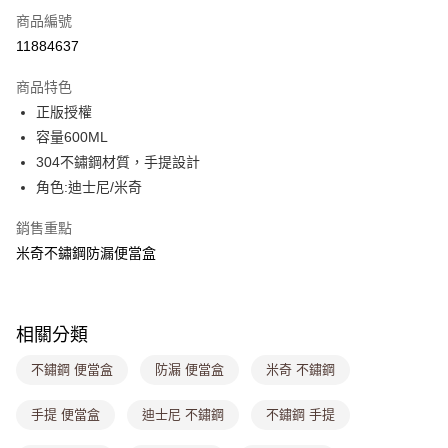
商品編號
超商取貨付款
11884637
LINE Pay
商品特色
Apple Pay
正版授權
容量600ML
街口支付
304不鏽鋼材質，手提設計
悠遊付
角色:迪士尼/米奇
Google Pay
銷售重點
米奇不鏽鋼防漏便當盒
大哥付你分期
相關說明
【大哥付你分期使用說明】
ATM付款
1.本服務由台灣大哥大提供，台灣大哥大用戶可立即使用無須另外申請。
相關分類
2.付款方式選擇「大哥付你分期」，訂單成立後會自動跳轉到大哥付的交易
流程，驗證手機門號後，選擇欲分期的期數、繳款截止日，確認付款後即完
運送方式
不鏽鋼 便當盒
防漏 便當盒
米奇 不鏽鋼
成交易。
3.實際核准額度、可分期數及費用金額請依後續交易確認頁面所載為準。
全家取貨付款
4.訂單成立30分鐘內，如未前往確認交易或遇審核未通過，訂單將自動取
手提 便當盒
迪士尼 不鏽鋼
不鏽鋼 手提
每筆NT$80，滿NT$699(含以上)免運費
消。如遇「轉專審核」未通過狀況，表示未達大哥付你分期系統評分，恕無
法說明評估內容。