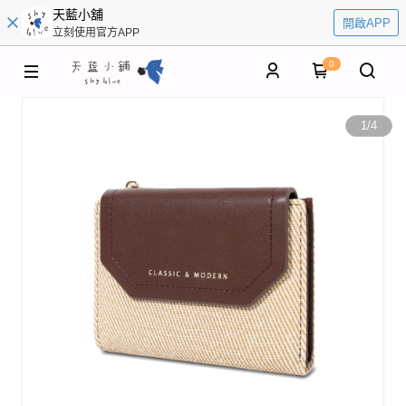
天藍小舖
開啟APP
立刻使用官方APP
0
1
/
4