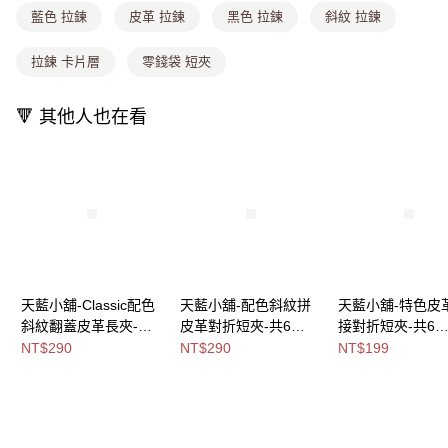
付款後全家取貨
【繳款方式說明】
藍色 拉鍊
皮革 拉鍊
黑色 拉鍊
斜紋 拉鍊
1.分期款項不併入電信帳單，「大哥付你分期」於每月結算日後寄送繳費提
每筆NT$80，滿NT$1,000(含以上)免運費
醒簡訊。
拉鍊 卡片層
零錢袋 短夾
2.透過簡訊連結打開帳單後，可選擇「超商條碼／台灣大直營門市／銀行轉
萊爾富取貨付款
帳／街口支付／iPASS MONEY」等通路繳費。
每筆NT$8,888，滿NT$8,888(含以上)免運費
🔻 其他人也在看
【注意事項】
付款後萊爾富取貨
1.本服務係由「台灣大哥大股份有限公司」（以下簡稱本公司）所提供，讓
用戶於交易時，得透過本服務購買商品或服務，並由商店將買賣／分期付款
每筆NT$8,888，滿NT$8,888(含以上)免運費
買賣價金債權讓與本公司後，依約使用本公司帳單繳交帳款。
2.基於同意付款使用「大哥付你分期」之契約關係目的，商店將以您的個人
7-11取貨付款
資料（包含姓名、電話或地址）提供予台灣大哥大進項蒐集、處理及利用，
由本公司與您本人進行分期帳單所需資料之確認、核對及更正。
每筆NT$80，滿NT$1,000(含以上)免運費
3.完整用戶服務條款，請詳閱以下連結：
https://oppay.tw/userRule
付款後7-11取貨
每筆NT$80，滿NT$1,000(含以上)免運費
天藍小舖-Classic配色
天藍小舖-配色斜紋拼
天藍小舖-特色皮
斜紋翻蓋皮革長夾-共6
皮革對折短夾-共6
接對折短夾-共6
宅配
色-$290【A08081943
色-$290【A08081916
色-$199【A0808
NT$290
NT$290
NT$199
每筆NT$100，滿NT$1,000(含以上)免運費
】
】
】
付款後門市自取
免運費