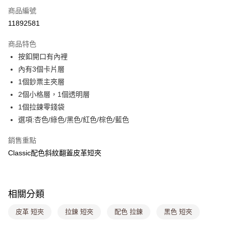
商品編號
超商取貨付款
11892581
LINE Pay
商品特色
Apple Pay
按釦開口有內裡
內有3個卡片層
街口支付
1個鈔票主夾層
悠遊付
2個小格層，1個透明層
1個拉鍊零錢袋
Google Pay
選項:杏色/綠色/黑色/紅色/棕色/藍色
大哥付你分期
銷售重點
相關說明
Classic配色斜紋翻蓋皮革短夾
【大哥付你分期使用說明】
ATM付款
1.本服務由台灣大哥大提供，台灣大哥大用戶可立即使用無須另外申請。
2.付款方式選擇「大哥付你分期」，訂單成立後會自動跳轉到大哥付的交易
流程，驗證手機門號後，選擇欲分期的期數、繳款截止日，確認付款後即完
運送方式
成交易。
相關分類
3.實際核准額度、可分期數及費用金額請依後續交易確認頁面所載為準。
全家取貨付款
4.訂單成立30分鐘內，如未前往確認交易或遇審核未通過，訂單將自動取
皮革 短夾
拉鍊 短夾
配色 拉鍊
黑色 短夾
每筆NT$80，滿NT$1,000(含以上)免運費
消。如遇「轉專審核」未通過狀況，表示未達大哥付你分期系統評分，恕無
法說明評估內容。