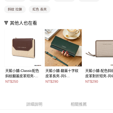
付款後全家取貨
【繳款方式說明】
1.分期款項不併入電信帳單，「大哥付你分期」於每月結算日後寄送繳費提
斜紋 拉鍊
紅色 長夾
每筆NT$80，滿NT$1,000(含以上)免運費
醒簡訊。
2.透過簡訊連結打開帳單後，可選擇「超商條碼／台灣大直營門市／銀行轉
萊爾富取貨付款
帳／街口支付／iPASS MONEY」等通路繳費。
🔻 其他人也在看
每筆NT$8,888，滿NT$8,888(含以上)免運費
【注意事項】
付款後萊爾富取貨
1.本服務係由「台灣大哥大股份有限公司」（以下簡稱本公司）所提供，讓
用戶於交易時，得透過本服務購買商品或服務，並由商店將買賣／分期付款
每筆NT$8,888，滿NT$8,888(含以上)免運費
買賣價金債權讓與本公司後，依約使用本公司帳單繳交帳款。
2.基於同意付款使用「大哥付你分期」之契約關係目的，商店將以您的個人
7-11取貨付款
資料（包含姓名、電話或地址）提供予台灣大哥大進項蒐集、處理及利用，
由本公司與您本人進行分期帳單所需資料之確認、核對及更正。
每筆NT$80，滿NT$1,000(含以上)免運費
3.完整用戶服務條款，請詳閱以下連結：
https://oppay.tw/userRule
付款後7-11取貨
天藍小舖-Classic配色
天藍小舖-翻蓋十字紋
天藍小舖-配色斜
每筆NT$80，滿NT$1,000(含以上)免運費
斜紋翻蓋皮革短夾-共6
皮革長夾-共5
皮革對折短夾-共
色-$250【A08081942
色-$290【A08081940
色-$290【A0808
NT$250
NT$290
NT$290
宅配
】
】
】
每筆NT$100，滿NT$1,000(含以上)免運費
付款後門市自取
詳細說明
相關推薦
免運費