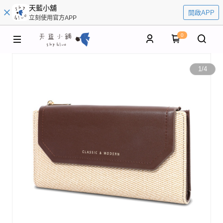
天藍小舖
開啟APP
立刻使用官方APP
0
1
/
4