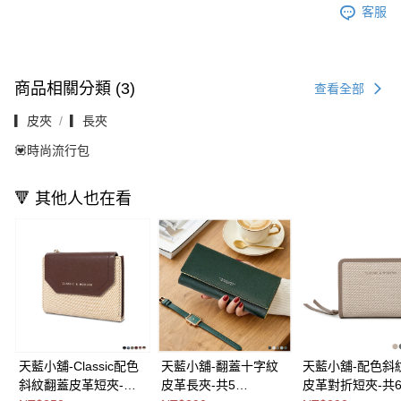
客服
商品相關分類 (3)
查看全部
▎皮夾
▎長夾
💟時尚流行包
🔻 其他人也在看
天藍小舖-Classic配色
天藍小舖-翻蓋十字紋
天藍小舖-配色斜
斜紋翻蓋皮革短夾-共6
皮革長夾-共5
皮革對折短夾-共