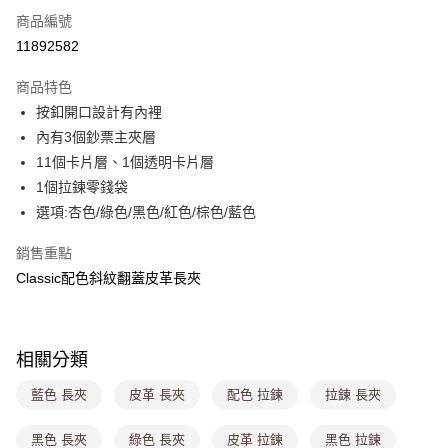
商品編號
超商取貨付款
11892582
LINE Pay
商品特色
Apple Pay
按釦開口設計有內裡
內有3個鈔票主夾層
街口支付
11個卡片層、1個透明卡片層
悠遊付
1個拉鍊零錢袋
選項:杏色/綠色/黑色/紅色/棕色/藍色
Google Pay
銷售重點
大哥付你分期
Classic配色斜紋翻蓋皮革長夾
相關說明
【大哥付你分期使用說明】
ATM付款
1.本服務由台灣大哥大提供，台灣大哥大用戶可立即使用無須另外申請。
2.付款方式選擇「大哥付你分期」，訂單成立後會自動跳轉到大哥付的交易
流程，驗證手機門號後，選擇欲分期的期數、繳款截止日，確認付款後即完
相關分類
運送方式
成交易。
3.實際核准額度、可分期數及費用金額請依後續交易確認頁面所載為準。
藍色 長夾
皮革 長夾
配色 拉鍊
拉鍊 長夾
全家取貨付款
4.訂單成立30分鐘內，如未前往確認交易或遇審核未通過，訂單將自動取
每筆NT$80，滿NT$1,000(含以上)免運費
消。如遇「轉專審核」未通過狀況，表示未達大哥付你分期系統評分，恕無
黑色 長夾
綠色 長夾
皮革 拉鍊
黑色 拉鍊
法說明評估內容。