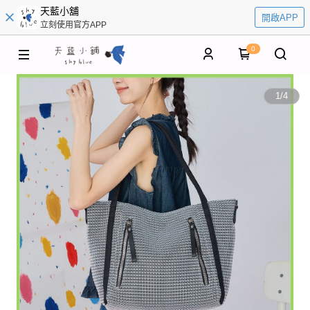
天藍小舖
開啟APP
立刻使用官方APP
0
1
/
4