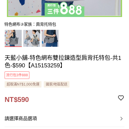
特色網布✰家族：肩背托特包
天藍小舖-特色網布雙拉鍊造型肩背托特包-共1
色-$590【A15153259】
流行包3件888
超取滿NT$1,000免運
國家/地區配送
NT$590
請選擇商品選項