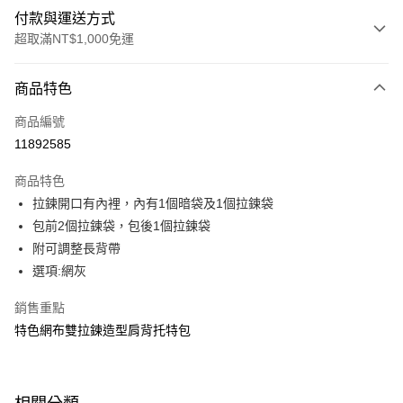
付款與運送方式
超取滿NT$1,000免運
付款方式
商品特色
信用卡一次付款
商品編號
超商取貨付款
11892585
LINE Pay
商品特色
Apple Pay
拉鍊開口有內裡，內有1個暗袋及1個拉鍊袋
包前2個拉鍊袋，包後1個拉鍊袋
街口支付
附可調整長背帶
悠遊付
選項:網灰
Google Pay
銷售重點
特色網布雙拉鍊造型肩背托特包
大哥付你分期
相關說明
【大哥付你分期使用說明】
ATM付款
1.本服務由台灣大哥大提供，台灣大哥大用戶可立即使用無須另外申請。