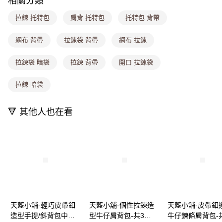
相關分類
2.付款方式選擇「大哥付你分期」，訂單成立後會自動跳轉到大哥付的交易
流程，驗證手機門號後，選擇欲分期的期數、繳款截止日，確認付款後即完
運送方式
拉鍊 托特包
肩背 托特包
托特包 背帶
成交易。
3.實際核准額度、可分期數及費用金額請依後續交易確認頁面所載為準。
全家取貨付款
4.訂單成立30分鐘內，如未前往確認交易或遇審核未通過，訂單將自動取
網布 背帶
拉鍊袋 背帶
網布 拉鍊
每筆NT$80，滿NT$1,000(含以上)免運費
消。如遇「轉專審核」未通過狀況，表示未達大哥付你分期系統評分，恕無
法說明評估內容。
拉鍊袋 暗袋
拉鍊 背帶
開口 拉鍊袋
付款後全家取貨
【繳款方式說明】
1.分期款項不併入電信帳單，「大哥付你分期」於每月結算日後寄送繳費提
每筆NT$80，滿NT$1,000(含以上)免運費
醒簡訊。
拉鍊 暗袋
2.透過簡訊連結打開帳單後，可選擇「超商條碼／台灣大直營門市／銀行轉
萊爾富取貨付款
帳／街口支付／iPASS MONEY」等通路繳費。
每筆NT$8,888，滿NT$8,888(含以上)免運費
🔻 其他人也在看
【注意事項】
付款後萊爾富取貨
1.本服務係由「台灣大哥大股份有限公司」（以下簡稱本公司）所提供，讓
用戶於交易時，得透過本服務購買商品或服務，並由商店將買賣／分期付款
每筆NT$8,888，滿NT$8,888(含以上)免運費
買賣價金債權讓與本公司後，依約使用本公司帳單繳交帳款。
2.基於同意付款使用「大哥付你分期」之契約關係目的，商店將以您的個人
7-11取貨付款
資料（包含姓名、電話或地址）提供予台灣大哥大進項蒐集、處理及利用，
由本公司與您本人進行分期帳單所需資料之確認、核對及更正。
每筆NT$80，滿NT$1,000(含以上)免運費
3.完整用戶服務條款，請詳閱以下連結：
https://oppay.tw/userRule
付款後7-11取貨
每筆NT$80，滿NT$1,000(含以上)免運費
天藍小舖-輕巧皮帶釦
天藍小舖-個性拉鍊造
天藍小舖-皮帶釦
造型手提/斜背包中包-
型牛仔肩背包-共3
牛仔鍊條肩背包-