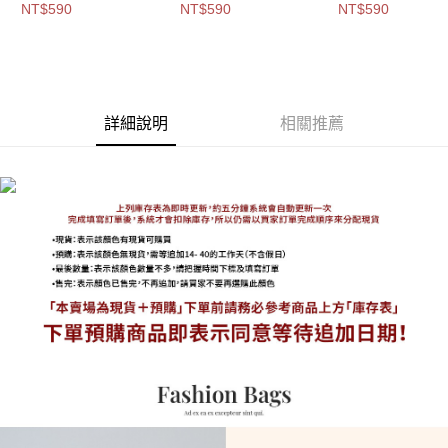
宅配
共3
色-$590【A15153219
色-$590【A1515
NT$590
NT$590
NT$590
每筆NT$100，滿NT$1,000(含以上)免運費
色-$590【A03032070
】
】
】
付款後門市自取
免運費
詳細說明
相關推薦
海外宅配
查看運費