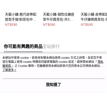
天藍小舖-輕巧皮帶釦
天藍小舖-個性拉鍊造
天藍小舖-皮帶釦
造型手提/斜背包中包-
型牛仔肩背包-共3
牛仔鍊條肩背包-
共3
色-$590【A15153219
色-$590【A1515
NT$590
NT$590
NT$590
色-$590【A03032070
】
】
】
你可能有興趣的商品
全站排行
本網站中使用 cookie，欲查詢有關本網站使用 cookie 方式之詳情，及若您不希
望在電腦上使用 cookie 時應如何變更電腦的 cookie 設定，請參閱本網站「
隱私
熱門標籤
權條款
」之 Cookie 聲明。您繼續使用本網站即表示您同意本公司得按本網站使
用條款之 Cookie 聲明使用 cookie。
了解更多 >
我知道了