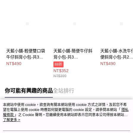
天藍小舖-輕便雙口袋
天藍小舖-簡便牛仔斜
天藍小舖-水洗牛
牛仔斜背小包-共3
背小包-共3
便斜背小包-共2
色-$490【A17175144
色-$399【A17175106
色-$490【A1717
NT$490
NT$490
88折
】
】
】
NT$352
NT$399
你可能有興趣的商品
全站排行
本網站中使用 cookie，欲查詢有關本網站使用 cookie 方式之詳情，及若您不希
望在電腦上使用 cookie 時應如何變更電腦的 cookie 設定，請參閱本網站「
隱私
熱門標籤
權條款
」之 Cookie 聲明。您繼續使用本網站即表示您同意本公司得按本網站使
用條款之 Cookie 聲明使用 cookie。
了解更多 >