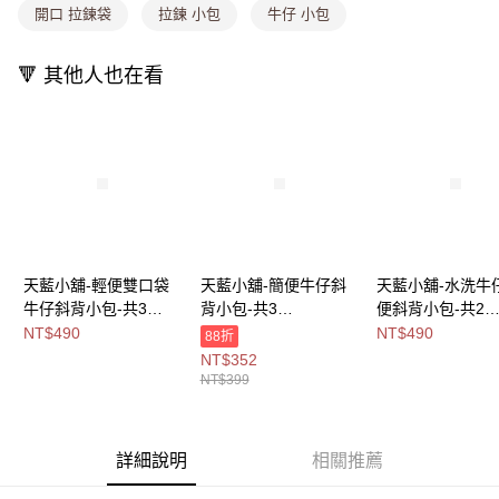
開口 拉鍊袋
拉鍊 小包
牛仔 小包
付款後全家取貨
【繳款方式說明】
1.分期款項不併入電信帳單，「大哥付你分期」於每月結算日後寄送繳費提
每筆NT$80，滿NT$699(含以上)免運費
醒簡訊。
🔻 其他人也在看
2.透過簡訊連結打開帳單後，可選擇「超商條碼／台灣大直營門市／銀行轉
萊爾富取貨付款
帳／街口支付／iPASS MONEY」等通路繳費。
每筆NT$8,888，滿NT$8,888(含以上)免運費
【注意事項】
付款後萊爾富取貨
1.本服務係由「台灣大哥大股份有限公司」（以下簡稱本公司）所提供，讓
用戶於交易時，得透過本服務購買商品或服務，並由商店將買賣／分期付款
每筆NT$8,888，滿NT$8,888(含以上)免運費
買賣價金債權讓與本公司後，依約使用本公司帳單繳交帳款。
2.基於同意付款使用「大哥付你分期」之契約關係目的，商店將以您的個人
7-11取貨付款
資料（包含姓名、電話或地址）提供予台灣大哥大進項蒐集、處理及利用，
由本公司與您本人進行分期帳單所需資料之確認、核對及更正。
每筆NT$80，滿NT$1,000(含以上)免運費
3.完整用戶服務條款，請詳閱以下連結：
https://oppay.tw/userRule
天藍小舖-輕便雙口袋
天藍小舖-簡便牛仔斜
天藍小舖-水洗牛
付款後7-11取貨
牛仔斜背小包-共3
背小包-共3
便斜背小包-共2
色-$490【A17175144
色-$399【A17175106
色-$490【A1717
NT$490
NT$490
每筆NT$80，滿NT$1,000(含以上)免運費
88折
】
】
】
NT$352
宅配
NT$399
每筆NT$100，滿NT$1,000(含以上)免運費
付款後門市自取
詳細說明
相關推薦
免運費