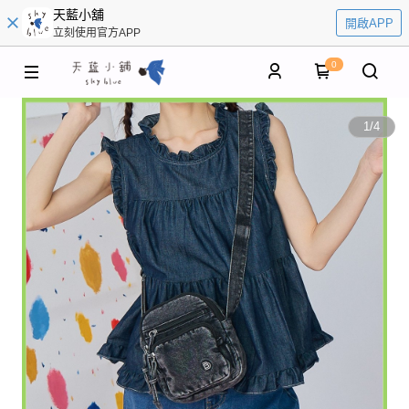
天藍小舖
開啟APP
立刻使用官方APP
0
1
/
4