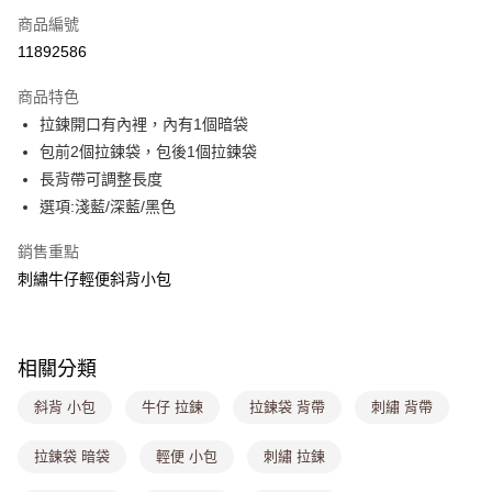
商品編號
超商取貨付款
11892586
LINE Pay
商品特色
Apple Pay
拉鍊開口有內裡，內有1個暗袋
包前2個拉鍊袋，包後1個拉鍊袋
街口支付
長背帶可調整長度
悠遊付
選項:淺藍/深藍/黑色
Google Pay
銷售重點
刺繡牛仔輕便斜背小包
大哥付你分期
相關說明
【大哥付你分期使用說明】
ATM付款
1.本服務由台灣大哥大提供，台灣大哥大用戶可立即使用無須另外申請。
相關分類
2.付款方式選擇「大哥付你分期」，訂單成立後會自動跳轉到大哥付的交易
流程，驗證手機門號後，選擇欲分期的期數、繳款截止日，確認付款後即完
運送方式
斜背 小包
牛仔 拉鍊
拉鍊袋 背帶
刺繡 背帶
成交易。
3.實際核准額度、可分期數及費用金額請依後續交易確認頁面所載為準。
全家取貨付款
4.訂單成立30分鐘內，如未前往確認交易或遇審核未通過，訂單將自動取
拉鍊袋 暗袋
輕便 小包
刺繡 拉鍊
每筆NT$80，滿NT$699(含以上)免運費
消。如遇「轉專審核」未通過狀況，表示未達大哥付你分期系統評分，恕無
法說明評估內容。