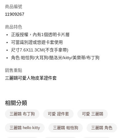
商品編號
超商取貨付款
11909267
LINE Pay
商品特色
Apple Pay
正版授權，內有1個透明卡片層
可當識別證或悠遊卡套使用
街口支付
尺寸7.6X11.3CM(不含手拿帶)
悠遊付
角色:帕恰狗/大耳狗/酷洛米/kitty/美樂蒂/布丁狗
Google Pay
銷售重點
三麗鷗可愛人物皮革證件套
大哥付你分期
相關說明
【大哥付你分期使用說明】
ATM付款
1.本服務由台灣大哥大提供，台灣大哥大用戶可立即使用無須另外申請。
相關分類
2.付款方式選擇「大哥付你分期」，訂單成立後會自動跳轉到大哥付的交易
流程，驗證手機門號後，選擇欲分期的期數、繳款截止日，確認付款後即完
運送方式
三麗鷗 布丁狗
可愛 證件套
可愛 三麗鷗
成交易。
3.實際核准額度、可分期數及費用金額請依後續交易確認頁面所載為準。
全家取貨付款
4.訂單成立30分鐘內，如未前往確認交易或遇審核未通過，訂單將自動取
三麗鷗 hello kitty
三麗鷗 帕恰狗
三麗鷗 角色
每筆NT$80，滿NT$699(含以上)免運費
消。如遇「轉專審核」未通過狀況，表示未達大哥付你分期系統評分，恕無
法說明評估內容。