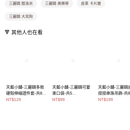
三麗鷗 酷洛米
三麗鷗 美樂蒂
皮革 卡片層
付款後全家取貨
【繳款方式說明】
1.分期款項不併入電信帳單，「大哥付你分期」於每月結算日後寄送繳費提
每筆NT$80，滿NT$699(含以上)免運費
醒簡訊。
三麗鷗 大耳狗
2.透過簡訊連結打開帳單後，可選擇「超商條碼／台灣大直營門市／銀行轉
萊爾富取貨付款
帳／街口支付／iPASS MONEY」等通路繳費。
每筆NT$8,888，滿NT$8,888(含以上)免運費
🔻 其他人也在看
【注意事項】
付款後萊爾富取貨
1.本服務係由「台灣大哥大股份有限公司」（以下簡稱本公司）所提供，讓
用戶於交易時，得透過本服務購買商品或服務，並由商店將買賣／分期付款
每筆NT$8,888，滿NT$8,888(含以上)免運費
買賣價金債權讓與本公司後，依約使用本公司帳單繳交帳款。
2.基於同意付款使用「大哥付你分期」之契約關係目的，商店將以您的個人
7-11取貨付款
資料（包含姓名、電話或地址）提供予台灣大哥大進項蒐集、處理及利用，
由本公司與您本人進行分期帳單所需資料之確認、核對及更正。
每筆NT$80，滿NT$1,000(含以上)免運費
3.完整用戶服務條款，請詳閱以下連結：
https://oppay.tw/userRule
付款後7-11取貨
每筆NT$80，滿NT$1,000(含以上)免運費
天藍小舖-三麗鷗多款
天藍小舖-三麗鷗可愛
天藍小舖-三麗鷗
硬殼伸縮證件套-共8
束口袋-共5
捏捏串珠吊飾-共
宅配
色-$129【A11115817
色-$99【A11115692】
色-$199【A11115
NT$129
NT$99
NT$199
每筆NT$100，滿NT$1,000(含以上)免運費
】
】
付款後門市自取
免運費