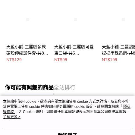
天藍小舖-三麗鷗多款
天藍小舖-三麗鷗可愛
天藍小舖-三麗鷗
硬殼伸縮證件套-共8
束口袋-共5
捏捏串珠吊飾-共
色-$129【A11115817
色-$99【A11115692】
色-$199【A11115
NT$129
NT$99
NT$199
】
】
你可能有興趣的商品
全站排行
本網站中使用 cookie，欲查詢有關本網站使用 cookie 方式之詳情，及若您不希
望在電腦上使用 cookie 時應如何變更電腦的 cookie 設定，請參閱本網站「
隱私
熱門標籤
權條款
」之 Cookie 聲明。您繼續使用本網站即表示您同意本公司得按本網站使
用條款之 Cookie 聲明使用 cookie。
了解更多 >