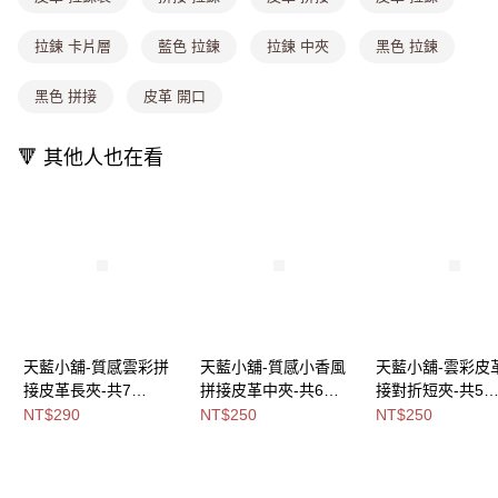
付款後全家取貨
【繳款方式說明】
1.分期款項不併入電信帳單，「大哥付你分期」於每月結算日後寄送繳費提
每筆NT$80，滿NT$699(含以上)免運費
拉鍊 卡片層
藍色 拉鍊
拉鍊 中夾
黑色 拉鍊
醒簡訊。
2.透過簡訊連結打開帳單後，可選擇「超商條碼／台灣大直營門市／銀行轉
萊爾富取貨付款
黑色 拼接
皮革 開口
帳／街口支付／iPASS MONEY」等通路繳費。
每筆NT$8,888，滿NT$8,888(含以上)免運費
【注意事項】
🔻 其他人也在看
付款後萊爾富取貨
1.本服務係由「台灣大哥大股份有限公司」（以下簡稱本公司）所提供，讓
用戶於交易時，得透過本服務購買商品或服務，並由商店將買賣／分期付款
每筆NT$8,888，滿NT$8,888(含以上)免運費
買賣價金債權讓與本公司後，依約使用本公司帳單繳交帳款。
2.基於同意付款使用「大哥付你分期」之契約關係目的，商店將以您的個人
7-11取貨付款
資料（包含姓名、電話或地址）提供予台灣大哥大進項蒐集、處理及利用，
由本公司與您本人進行分期帳單所需資料之確認、核對及更正。
每筆NT$80，滿NT$1,000(含以上)免運費
3.完整用戶服務條款，請詳閱以下連結：
https://oppay.tw/userRule
付款後7-11取貨
每筆NT$80，滿NT$1,000(含以上)免運費
天藍小舖-質感雲彩拼
天藍小舖-質感小香風
天藍小舖-雲彩皮
宅配
接皮革長夾-共7
拼接皮革中夾-共6
接對折短夾-共5
每筆NT$100，滿NT$1,000(含以上)免運費
色-$290【A08081944
色-$250【A08081825
色-$250【A0808
NT$290
NT$250
NT$250
】
】
】
付款後門市自取
免運費