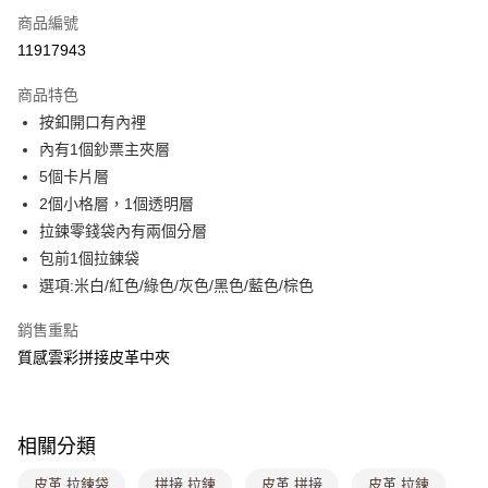
商品編號
超商取貨付款
11917943
LINE Pay
商品特色
Apple Pay
按釦開口有內裡
內有1個鈔票主夾層
街口支付
5個卡片層
悠遊付
2個小格層，1個透明層
拉鍊零錢袋內有兩個分層
Google Pay
包前1個拉鍊袋
大哥付你分期
選項:米白/紅色/綠色/灰色/黑色/藍色/棕色
相關說明
銷售重點
【大哥付你分期使用說明】
ATM付款
1.本服務由台灣大哥大提供，台灣大哥大用戶可立即使用無須另外申請。
質感雲彩拼接皮革中夾
2.付款方式選擇「大哥付你分期」，訂單成立後會自動跳轉到大哥付的交易
流程，驗證手機門號後，選擇欲分期的期數、繳款截止日，確認付款後即完
運送方式
成交易。
3.實際核准額度、可分期數及費用金額請依後續交易確認頁面所載為準。
全家取貨付款
相關分類
4.訂單成立30分鐘內，如未前往確認交易或遇審核未通過，訂單將自動取
每筆NT$80，滿NT$699(含以上)免運費
消。如遇「轉專審核」未通過狀況，表示未達大哥付你分期系統評分，恕無
皮革 拉鍊袋
拼接 拉鍊
皮革 拼接
皮革 拉鍊
法說明評估內容。