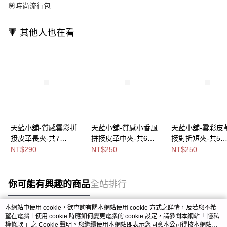
💟時尚流行包
🔻 其他人也在看
天藍小舖-質感雲彩拼
天藍小舖-質感小香風
天藍小舖-雲彩皮
接皮革長夾-共7
拼接皮革中夾-共6
接對折短夾-共5
色-$290【A08081944
色-$250【A08081825
色-$250【A0808
NT$290
NT$250
NT$250
】
】
】
你可能有興趣的商品
全站排行
本網站中使用 cookie，欲查詢有關本網站使用 cookie 方式之詳情，及若您不希
望在電腦上使用 cookie 時應如何變更電腦的 cookie 設定，請參閱本網站「
隱私
熱門標籤
權條款
」之 Cookie 聲明。您繼續使用本網站即表示您同意本公司得按本網站使