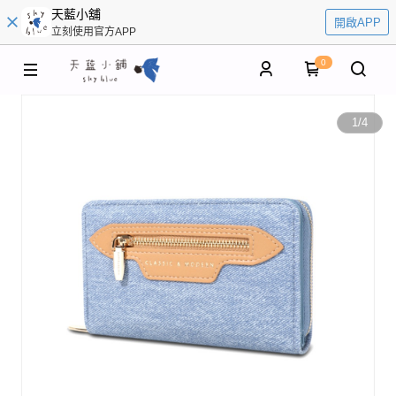
天藍小舖
開啟APP
立刻使用官方APP
0
1
/
4