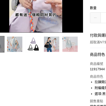
數量
付款與運
超取滿NT$
付款方式
商品特色
信用卡一
商品編號
11917944
超商取貨
商品特色
LINE Pay
拉鍊開
附編織
Apple Pay
選項:黑
街口支付
銷售重點