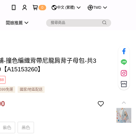
0
中文 (繁體)
TWD
闆娘推薦
舖-撞色編織背帶尼龍肩背子母包-共3
0【A15153260】
88
699免運
國家/地區配送
90
紫色
黑色