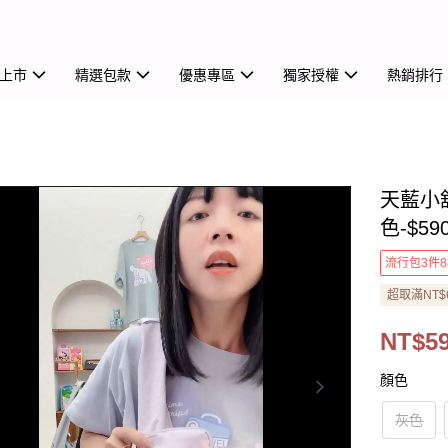
上市
精選包款
優惠專區
獨家授權
熱銷排行
天藍小
色-$59
流行包3件8
超取滿NT$
NT$5
顏色
灰色