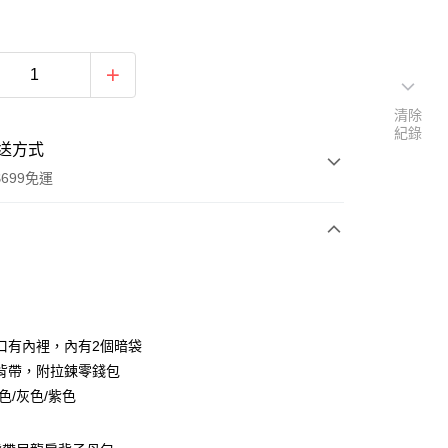
清除
紀錄
送方式
699免運
次付款
付款
口有內裡，內有2個暗袋
背帶，附拉鍊零錢包
色/灰色/紫色