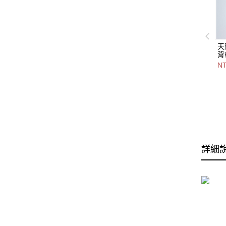
天
背
3
NT
色
2
詳細