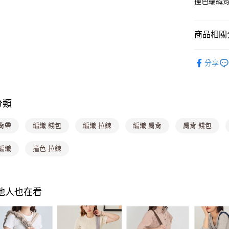
撞色編織
悠遊付
Google Pa
商品相關分
大哥付你
相關說明
▎側背包
【大哥付
分享
ATM付款
▎子母/包
1.本服務
2.付款方
💟時尚流
流程，驗
完成交易
運送方式
分類
【每週 ★
3.實際核
4.訂單成
全家取貨
⭐人氣包款
背帶
編織 錢包
編織 拉鍊
編織 肩背
肩背 錢包
消。如遇
每筆NT$8
無法說明
【繳款方
編織
撞色 拉鍊
付款後全
1.分期款
醒簡訊。
每筆NT$8
2.透過簡
帳／街口支
萊爾富取
其他人也在看
【注意事
每筆NT$8
1.本服務
用戶於交
付款後萊
款買賣價