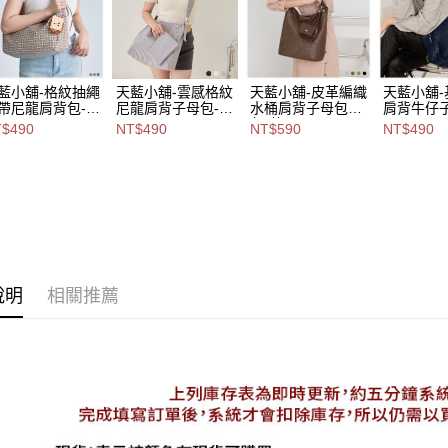
每筆NT$8
2.基於同
資料（包
7-11取貨
用，由本
3.完整用
每筆NT$8
藍小舖-格紋抽繩
天藍小舖-雲感格紋
天藍小舖-皮革編織
天藍小舖
帶尼龍肩背包-共
尼龍肩背子母包-共
水桶肩背子母包中
肩背牛仔
付款後7-1
4
包-共4
2
$490
NT$490
NT$590
NT$490
每筆NT$8
-$490【A15153
色-$490【A15153
色-$590【A15153
色-$490【
38】
122】
157】
076】
宅配
每筆NT$1
付款後門
免運費
說明
相關推薦
海外宅配