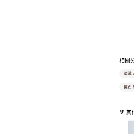
相關
編織 
撞色 
🔻 