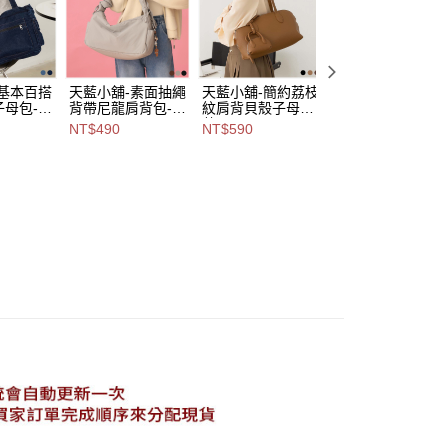
,888，滿NT$8,888(含以上)免運費
意付款使用「大哥付你分期」之契約關係目的，商店將以您的個人
含姓名、電話或地址）提供予台灣大哥大進項蒐集、處理及利
付款
公司與您本人進行分期帳單所需資料之確認、核對及更正。
戶服務條款，請詳閱以下連結：
https://oppay.tw/userRule
0，滿NT$1,000(含以上)免運費
-基本百搭
天藍小舖-素面抽繩
天藍小舖-簡約荔枝
天藍小舖-個性編
子母包-共
背帶尼龍肩背包-共
紋肩背貝殼子母包-
拉繩斜背/胸包-單
1取貨
3
共3
款-$790【A1717
NT$490
NT$590
88折
0，滿NT$1,000(含以上)免運費
A15153
色-$490【A15153
色-$590【A15153
643】
NT$696
212】
077】
NT$790
00，滿NT$1,000(含以上)免運費
市自取
查看運費