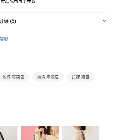
背帶尼龍肩背子母包
y
類 (5)
分期
你分期使用說明】
客服
中包
由台灣大哥大提供，台灣大哥大用戶可立即使用無須另外申請。
式選擇「大哥付你分期」，訂單成立後會自動跳轉到大哥付的交易
行包
證手機門號後，選擇欲分期的期數、繳款截止日，確認付款後即
。
 新品】
【06/23★新品上市】
准額度、可分期數及費用金額請依後續交易確認頁面所載為準。
立30分鐘內，如未前往確認交易或遇審核未通過，訂單將自動取
付款
【任3件888】
拉鍊 零錢包
編織 零錢包
拉鍊 錢包
「轉專審核」未通過狀況，表示未達大哥付你分期系統評分，恕
0，滿NT$699(含以上)免運費
評估內容。
式說明】
家取貨
項不併入電信帳單，「大哥付你分期」於每月結算日後寄送繳費提
0，滿NT$699(含以上)免運費
訊連結打開帳單後，可選擇「超商條碼／台灣大直營門市／銀行轉
付／iPASS MONEY」等通路繳費。
貨付款
項】
,888，滿NT$8,888(含以上)免運費
係由「台灣大哥大股份有限公司」（以下簡稱本公司）所提供，讓
易時，得透過本服務購買商品或服務，並由商店將買賣／分期付
爾富取貨
金債權讓與本公司後，依約使用本公司帳單繳交帳款。