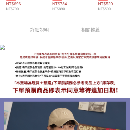
每筆NT$100，滿NT$1,000(含以上)免運費
色-$790【A03032052
色-$890【A12122370
色-$590【A1212
NT$696
NT$784
NT$520
】
】
】
NT$790
NT$890
NT$590
付款後門市自取
免運費
詳細說明
相關推薦
海外宅配
查看運費