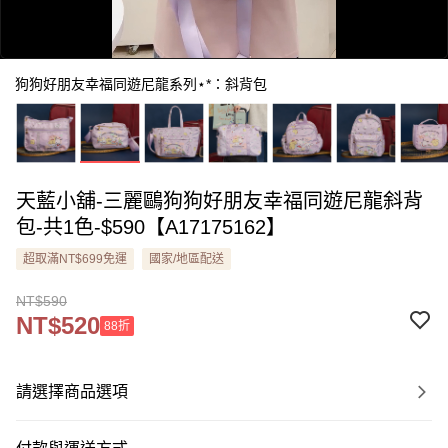
狗狗好朋友幸福同遊尼龍系列⋆*：斜背包
天藍小舖-三麗鷗狗狗好朋友幸福同遊尼龍斜背
0:00
包-共1色-$590【A17175162】
/
0:58
超取滿NT$699免運
國家/地區配送
NT$590
NT$520
88折
請選擇商品選項