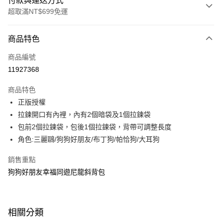
付款與運送方式
超取滿NT$699免運
付款方式
商品特色
信用卡一次付款
商品編號
超商取貨付款
11927368
LINE Pay
商品特色
Apple Pay
正版授權
拉鍊開口有內裡，內有2個暗袋及1個拉鍊袋
街口支付
包前2個拉鍊袋，包後1個拉鍊袋，背帶可調整長度
悠遊付
角色:三麗鷗/狗狗好朋友/布丁狗/帕恰狗/大耳狗
Google Pay
銷售重點
狗狗好朋友幸福同遊尼龍斜背包
大哥付你分期
相關說明
【大哥付你分期使用說明】
ATM付款
1.本服務由台灣大哥大提供，台灣大哥大用戶可立即使用無須另外申請。
相關分類
2.付款方式選擇「大哥付你分期」，訂單成立後會自動跳轉到大哥付的交易