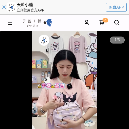
天藍小舖
開啟APP
立刻使用官方APP
0
0:00
1
/
6