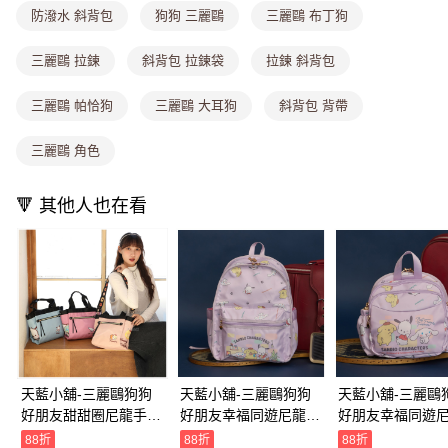
流程，驗證手機門號後，選擇欲分期的期數、繳款截止日，確認付款後即完
運送方式
防潑水 斜背包
狗狗 三麗鷗
三麗鷗 布丁狗
成交易。
3.實際核准額度、可分期數及費用金額請依後續交易確認頁面所載為準。
全家取貨付款
4.訂單成立30分鐘內，如未前往確認交易或遇審核未通過，訂單將自動取
三麗鷗 拉鍊
斜背包 拉鍊袋
拉鍊 斜背包
每筆NT$80，滿NT$699(含以上)免運費
消。如遇「轉專審核」未通過狀況，表示未達大哥付你分期系統評分，恕無
法說明評估內容。
三麗鷗 帕恰狗
三麗鷗 大耳狗
斜背包 背帶
付款後全家取貨
【繳款方式說明】
1.分期款項不併入電信帳單，「大哥付你分期」於每月結算日後寄送繳費提
每筆NT$80，滿NT$699(含以上)免運費
醒簡訊。
三麗鷗 角色
2.透過簡訊連結打開帳單後，可選擇「超商條碼／台灣大直營門市／銀行轉
萊爾富取貨付款
帳／街口支付／iPASS MONEY」等通路繳費。
每筆NT$8,888，滿NT$8,888(含以上)免運費
🔻 其他人也在看
【注意事項】
付款後萊爾富取貨
1.本服務係由「台灣大哥大股份有限公司」（以下簡稱本公司）所提供，讓
用戶於交易時，得透過本服務購買商品或服務，並由商店將買賣／分期付款
每筆NT$8,888，滿NT$8,888(含以上)免運費
買賣價金債權讓與本公司後，依約使用本公司帳單繳交帳款。
2.基於同意付款使用「大哥付你分期」之契約關係目的，商店將以您的個人
7-11取貨付款
資料（包含姓名、電話或地址）提供予台灣大哥大進項蒐集、處理及利用，
由本公司與您本人進行分期帳單所需資料之確認、核對及更正。
每筆NT$80，滿NT$1,000(含以上)免運費
3.完整用戶服務條款，請詳閱以下連結：
https://oppay.tw/userRule
付款後7-11取貨
每筆NT$80，滿NT$1,000(含以上)免運費
天藍小舖-三麗鷗狗狗
天藍小舖-三麗鷗狗狗
天藍小舖-三麗鷗
好朋友甜甜圈尼龍手
好朋友幸福同遊尼龍雙
好朋友幸福同遊
宅配
提/斜背包-共3
層後背包-共1
用圓形後背包-共
88折
88折
88折