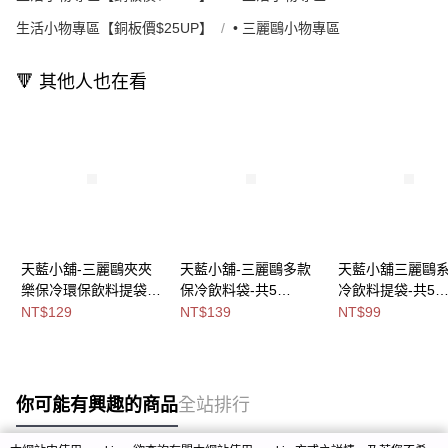
生活小物專區【銅板價$25UP】
• 三麗鷗小物專區
🔻 其他人也在看
天藍小舖-三麗鷗夾夾
天藍小舖-三麗鷗多款
天藍小舖三麗鷗
樂保冷環保飲料提袋-
保冷飲料袋-共5
冷飲料提袋-共5
共6
色-$139【A11115699
色-$99【A11114
NT$129
NT$139
NT$99
色-$129【A11115994
】
】
你可能有興趣的商品
全站排行