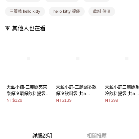
付款後全家取貨
【繳款方式說明】
1.分期款項不併入電信帳單，「大哥付你分期」於每月結算日後寄送繳費提
三麗鷗 hello kitty
hello kitty 提袋
飲料 保溫
每筆NT$80，滿NT$699(含以上)免運費
醒簡訊。
2.透過簡訊連結打開帳單後，可選擇「超商條碼／台灣大直營門市／銀行轉
萊爾富取貨付款
帳／街口支付／iPASS MONEY」等通路繳費。
🔻 其他人也在看
每筆NT$8,888，滿NT$8,888(含以上)免運費
【注意事項】
付款後萊爾富取貨
1.本服務係由「台灣大哥大股份有限公司」（以下簡稱本公司）所提供，讓
用戶於交易時，得透過本服務購買商品或服務，並由商店將買賣／分期付款
每筆NT$8,888，滿NT$8,888(含以上)免運費
買賣價金債權讓與本公司後，依約使用本公司帳單繳交帳款。
2.基於同意付款使用「大哥付你分期」之契約關係目的，商店將以您的個人
7-11取貨付款
資料（包含姓名、電話或地址）提供予台灣大哥大進項蒐集、處理及利用，
由本公司與您本人進行分期帳單所需資料之確認、核對及更正。
每筆NT$80，滿NT$1,000(含以上)免運費
3.完整用戶服務條款，請詳閱以下連結：
https://oppay.tw/userRule
付款後7-11取貨
天藍小舖-三麗鷗夾夾
天藍小舖-三麗鷗多款
天藍小舖三麗鷗
每筆NT$80，滿NT$1,000(含以上)免運費
樂保冷環保飲料提袋-
保冷飲料袋-共5
冷飲料提袋-共5
共6
色-$139【A11115699
色-$99【A11114
NT$129
NT$139
NT$99
宅配
色-$129【A11115994
】
每筆NT$100，滿NT$1,000(含以上)免運費
】
付款後門市自取
免運費
詳細說明
相關推薦