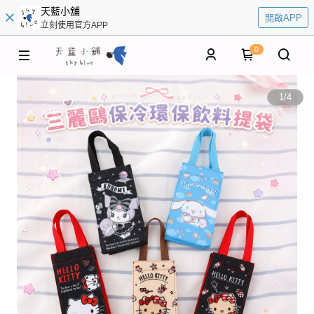
天藍小舖
開啟APP
立刻使用官方APP
0
1
/
4