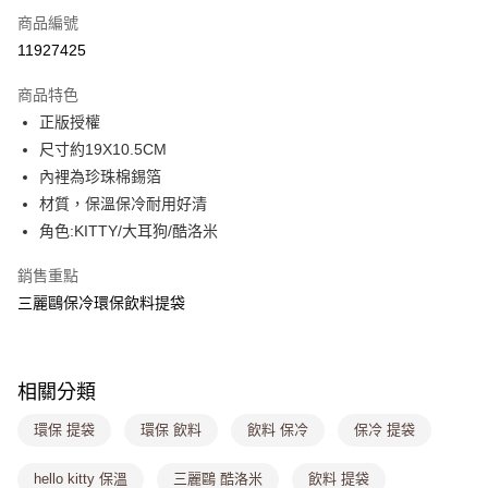
商品編號
超商取貨付款
11927425
LINE Pay
商品特色
Apple Pay
正版授權
尺寸約19X10.5CM
街口支付
內裡為珍珠棉錫箔
悠遊付
材質，保溫保冷耐用好清
角色:KITTY/大耳狗/酷洛米
Google Pay
銷售重點
大哥付你分期
三麗鷗保冷環保飲料提袋
相關說明
【大哥付你分期使用說明】
ATM付款
1.本服務由台灣大哥大提供，台灣大哥大用戶可立即使用無須另外申請。
2.付款方式選擇「大哥付你分期」，訂單成立後會自動跳轉到大哥付的交易
流程，驗證手機門號後，選擇欲分期的期數、繳款截止日，確認付款後即完
相關分類
運送方式
成交易。
3.實際核准額度、可分期數及費用金額請依後續交易確認頁面所載為準。
環保 提袋
環保 飲料
飲料 保冷
保冷 提袋
全家取貨付款
4.訂單成立30分鐘內，如未前往確認交易或遇審核未通過，訂單將自動取
每筆NT$80，滿NT$699(含以上)免運費
消。如遇「轉專審核」未通過狀況，表示未達大哥付你分期系統評分，恕無
hello kitty 保溫
三麗鷗 酷洛米
飲料 提袋
法說明評估內容。