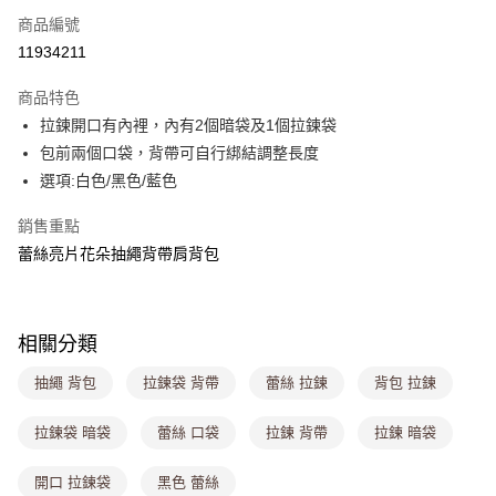
商品編號
超商取貨付款
11934211
LINE Pay
商品特色
Apple Pay
拉鍊開口有內裡，內有2個暗袋及1個拉鍊袋
包前兩個口袋，背帶可自行綁結調整長度
街口支付
選項:白色/黑色/藍色
悠遊付
銷售重點
Google Pay
蕾絲亮片花朵抽繩背帶肩背包
大哥付你分期
相關說明
【大哥付你分期使用說明】
相關分類
ATM付款
1.本服務由台灣大哥大提供，台灣大哥大用戶可立即使用無須另外申請。
2.付款方式選擇「大哥付你分期」，訂單成立後會自動跳轉到大哥付的交易
抽繩 背包
拉鍊袋 背帶
蕾絲 拉鍊
背包 拉鍊
流程，驗證手機門號後，選擇欲分期的期數、繳款截止日，確認付款後即完
運送方式
成交易。
拉鍊袋 暗袋
蕾絲 口袋
拉鍊 背帶
拉鍊 暗袋
3.實際核准額度、可分期數及費用金額請依後續交易確認頁面所載為準。
全家取貨付款
4.訂單成立30分鐘內，如未前往確認交易或遇審核未通過，訂單將自動取
每筆NT$80，滿NT$699(含以上)免運費
消。如遇「轉專審核」未通過狀況，表示未達大哥付你分期系統評分，恕無
開口 拉鍊袋
黑色 蕾絲
法說明評估內容。