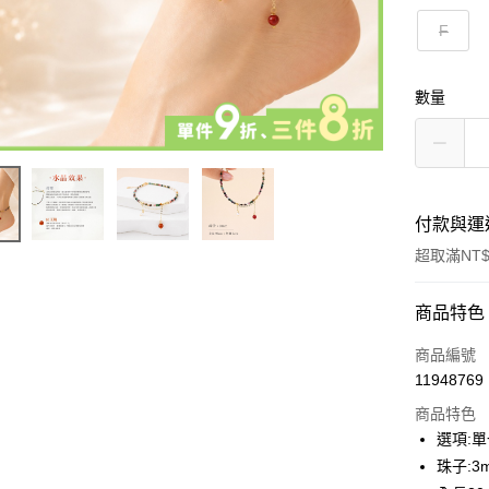
F
數量
付款與運
超取滿NT$
付款方式
商品特色
信用卡一
商品編號
11948769
超商取貨
商品特色
LINE Pay
選項:
珠子:3
Apple Pay