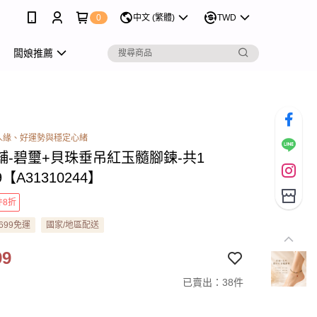
0
中文 (繁體)
TWD
闆娘推薦
人緣、好運勢與穩定心緒
舖-碧璽+貝珠垂吊紅玉髓腳鍊-共1
9【A31310244】
件8折
699免運
國家/地區配送
99
已賣出：38件