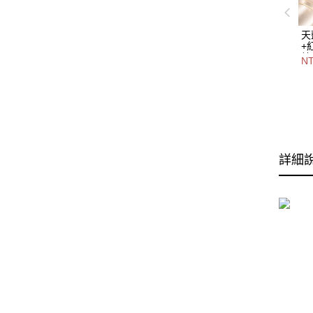
天
+
鍊
NT
色
2
詳細