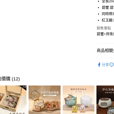
全長20
街口支付
碧璽:
同時帶
悠遊付
紅玉髓
Google Pa
銷售重點
大哥付你
碧璽+貝珠
相關說明
【大哥付
ATM付款
1.本服務
商品相關分
2.付款方
流程，驗
💖質感水
完成交易
分享
運送方式
3.實際核
人氣商品
4.訂單成
全家取貨
💖質感水
消。如遇
價購 (12)
每筆NT$8
無法說明
【每週 ★
【繳款方
付款後全
1.分期款
醒簡訊。
每筆NT$8
2.透過簡
帳／街口支
萊爾富取
【注意事