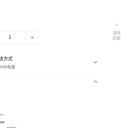
清除
紀錄
送方式
699免運
次付款
付款
單一
mm