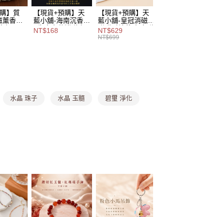
,888，滿NT$8,888(含以上)免運費
係由「台灣大哥大股份有限公司」（以下簡稱本公司）所提供，讓
預購】質
【現貨+預購】天
【現貨+預購】天
【現貨+預購】天
易時，得透過本服務購買商品或服務，並由商店將買賣／分期付
爾富取貨
磁薰香爐
藍小舖-海南沉香
藍小舖-皇冠消磁盆
藍小舖-蒙古包消
金債權讓與本公司後，依約使用本公司帳單繳交帳款。
本組)-單
+生命之花消磁木
附贈財神爺(顏色隨
盆附贈財神爺(顏
NT$168
NT$629
NT$629
,888，滿NT$8,888(含以上)免運費
意付款使用「大哥付你分期」之契約關係目的，商店將以您的個人
盒-單1款
機)-共2色
隨機)-共2色-
NT$699
NT$699
含姓名、電話或地址）提供予台灣大哥大進項蒐集、處理及利
098】
【A31310088】
【A31310040】
【A31310037】
付款
099】
公司與您本人進行分期帳單所需資料之確認、核對及更正。
戶服務條款，請詳閱以下連結：
https://oppay.tw/userRule
0，滿NT$1,000(含以上)免運費
1取貨
0，滿NT$1,000(含以上)免運費
水晶 珠子
水晶 玉髓
碧璽 淨化
00，滿NT$1,000(含以上)免運費
市自取
查看運費