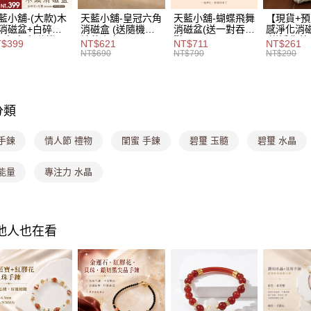
每筆NT$8
1.本服務
藍小舖-(大款)木
天藍小舖-皇冠六角
天藍小舖-蝴蝶飛舞
【現貨+
用戶於交
付款後萊
消磁盆+白碎石
消磁盒 (送隨機財
消磁盆(送一對吞金
感淨化消
款買賣價
元寶(顏色隨機)-
神爺小卡)-單1
獸)-單1
(送淨化草
$399
NT$621
NT$711
NT$261
每筆NT$8
2.基於同
1
款-$690【A31310
款-$790【A31310
1款
NT$690
NT$790
NT$290
資料（包
-$490【A31310
122】
108】
【A31310
7-11取貨
37】
【A31310
用，由本
3.完整用
每筆NT$8
分類
付款後7-1
每筆NT$8
手鍊
情人節 禮物
閨蜜 手鍊
碧璽 玉髓
碧璽 水晶
宅配
能量
專注力 水晶
每筆NT$1
付款後門
免運費
其他人也在看
海外宅配