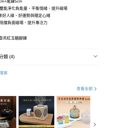
cm+尾鍊5cm
碧璽能淨化負能量、平衡情緒、提升磁場
來好人緣、好運勢與穩定心緒
:阻擋負面磁場、提升專注力
y
分期
垂吊紅玉髓腳鍊
你分期使用說明】
由台灣大哥大提供，台灣大哥大用戶可立即使用無須另外申請。
類 (4)
式選擇「大哥付你分期」，訂單成立後會自動跳轉到大哥付的交易
證手機門號後，選擇欲分期的期數、繳款截止日，確認付款後即
晶【單件9折/三件8折】
ALL
。
客服
准額度、可分期數及費用金額請依後續交易確認頁面所載為準。
推薦
立30分鐘內，如未前往確認交易或遇審核未通過，訂單將自動取
付款
晶【單件9折/三件8折】
「轉專審核」未通過狀況，表示未達大哥付你分期系統評分，恕
水晶手鍊
查看全部
0，滿NT$699(含以上)免運費
評估內容。
 新品】
【07/07★新品上市】
式說明】
家取貨
項不併入電信帳單，「大哥付你分期」於每月結算日後寄送繳費提
0，滿NT$699(含以上)免運費
訊連結打開帳單後，可選擇「超商條碼／台灣大直營門市／銀行轉
付／iPASS MONEY」等通路繳費。
貨付款
項】