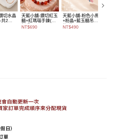
-鑽切水晶
天藍小舖-鑽切紅玉
天藍小舖-粉色小馬
天藍小舖-天使石
-共2
髓+紅瑪瑙手鍊(客
+粉晶+藍玉髓吊
貅+藍紋瑪瑙項鍊-
A31310
製手圍)-單1
飾-共1
共1
NT$690
NT$490
NT$590
款-$690【A31310
色-$490【A31310
款-$590【A3131
232】
245】
277】