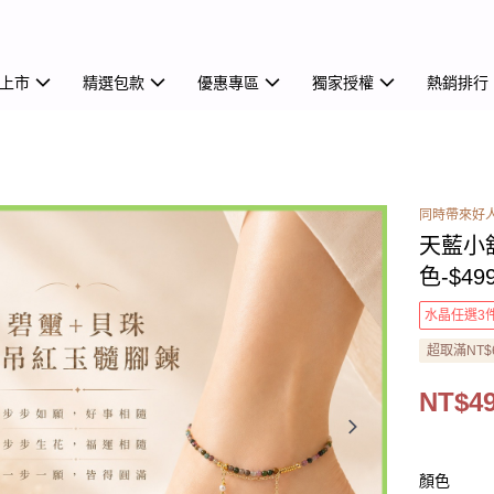
上市
精選包款
優惠專區
獨家授權
熱銷排行
同時帶來好
天藍小
色-$49
水晶任選3
超取滿NT$
NT$4
顏色