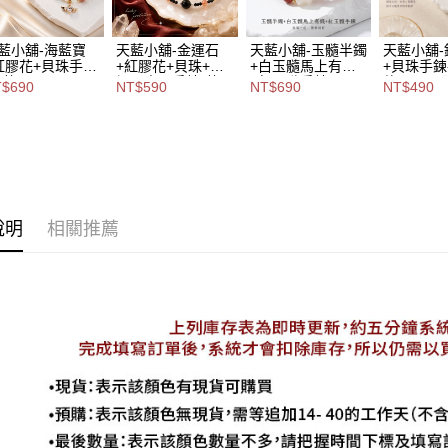
藍小舖-海藍寶
天藍小舖-金運石
天藍小舖-玉髓半鐲
天藍小舖
紅膠花+貝珠手
+紅膠花+貝珠+鑽
+白玉髓馬上有錢
+貝珠手鍊
-共1
切黑尖晶手鍊-共1
+紅玉髓手鍊-單1
款-$490【
$690
NT$590
NT$690
NT$490
-$690【A31310
色-$590【A31310
款-$690【A31310
270】
07】
227】
173】
說明
相關推薦