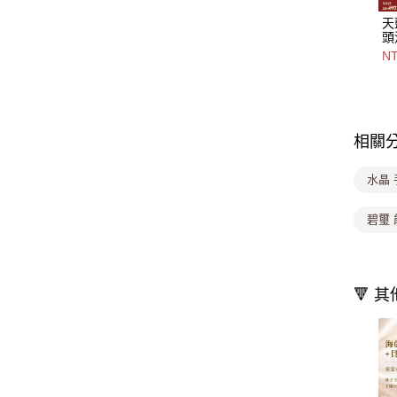
天
頭
+
NT
單
款
1
相關
水晶 
碧璽 
🔻 