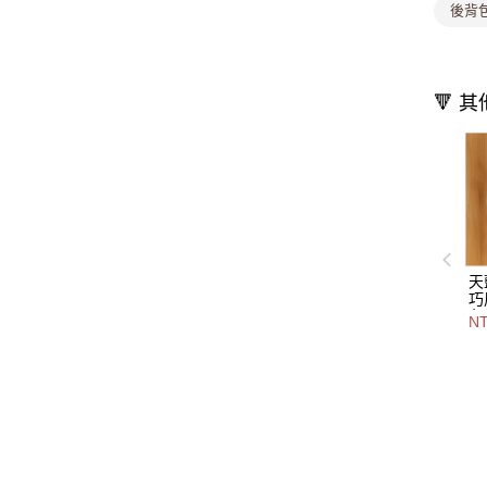
後背
🔻 
天
巧
色
NT
3