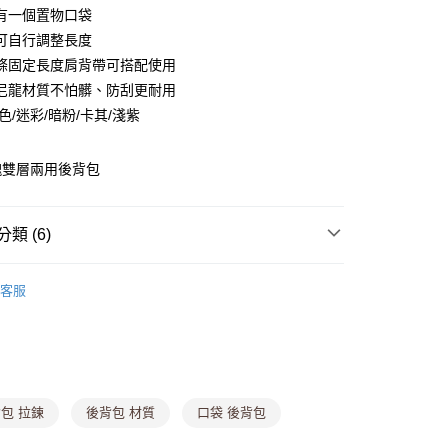
有一個置物口袋
可自行調整長度
y
條固定長度肩背帶可搭配使用
尼龍材質不怕髒、防刮更耐用
分期
色/迷彩/暗粉/卡其/淺紫
你分期使用說明】
由台灣大哥大提供，台灣大哥大用戶可立即使用無須另外申請。
塊雙層兩用後背包
式選擇「大哥付你分期」，訂單成立後會自動跳轉到大哥付的交易
證手機門號後，選擇欲分期的期數、繳款截止日，確認付款後即
。
准額度、可分期數及費用金額請依後續交易確認頁面所載為準。
類 (6)
立30分鐘內，如未前往確認交易或遇審核未通過，訂單將自動取
付款
「轉專審核」未通過狀況，表示未達大哥付你分期系統評分，恕
0，滿NT$699(含以上)免運費
評估內容。
客服
式說明】
家取貨
項不併入電信帳單，「大哥付你分期」於每月結算日後寄送繳費提
防潑水包
▎尼龍防潑水後背包
0，滿NT$699(含以上)免運費
訊連結打開帳單後，可選擇「超商條碼／台灣大直營門市／銀行轉
付／iPASS MONEY」等通路繳費。
貨付款
行包
項】
,888，滿NT$8,888(含以上)免運費
包 拉鍊
後背包 材質
口袋 後背包
係由「台灣大哥大股份有限公司」（以下簡稱本公司）所提供，讓
88折
易時，得透過本服務購買商品或服務，並由商店將買賣／分期付
爾富取貨