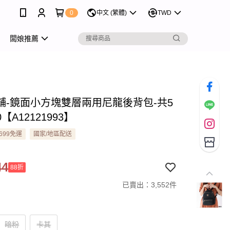
0
中文 (繁體)
TWD
闆娘推薦
舖-鏡面小方塊雙層兩用尼龍後背包-共5
0【A12121993】
699免運
國家/地區配送
44
88折
已賣出：3,552件
暗粉
卡其