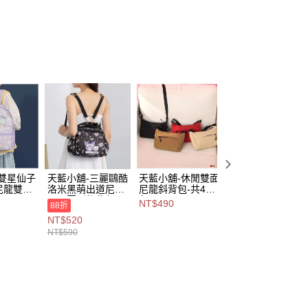
金債權讓與本公司後，依約使用本公司帳單繳交帳款。
,888，滿NT$8,888(含以上)免運費
意付款使用「大哥付你分期」之契約關係目的，商店將以您的個人
含姓名、電話或地址）提供予台灣大哥大進項蒐集、處理及利
付款
公司與您本人進行分期帳單所需資料之確認、核對及更正。
戶服務條款，請詳閱以下連結：
https://oppay.tw/userRule
0，滿NT$1,000(含以上)免運費
1取貨
0，滿NT$1,000(含以上)免運費
00，滿NT$1,000(含以上)免運費
市自取
-雙星仙子
天藍小舖-三麗鷗酷
天藍小舖-休閒雙面
天藍小舖-輕便雙
尼龍雙層
洛米黑萌出道尼龍
尼龍斜背包-共4
袋尼龍斜背包-共3
1
兩用圓形後背包-單
色-$490【A17175
色-$490【A1717
NT$490
NT$490
88折
A12122
1
129】
114】
查看運費
NT$520
款-$590【A12122
306】
NT$590