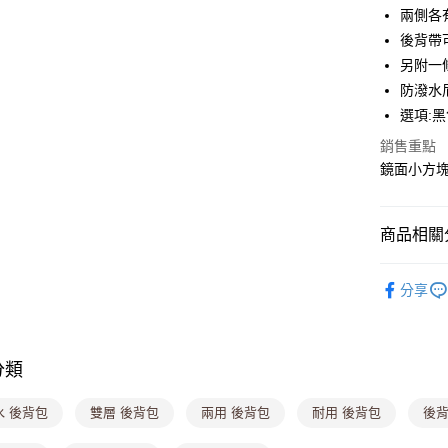
兩側各
悠遊付
後背帶
Google Pa
另附一
防潑水
大哥付你
選項:黑
相關說明
【大哥付
銷售重點
ATM付款
1.本服務
鏡面小方
2.付款方
流程，驗
完成交易
運送方式
3.實際核
商品相關分
4.訂單成
全家取貨
消。如遇
▎後背包
每筆NT$8
無法說明
分享
【繳款方
▎斜背包
付款後全
1.分期款
醒簡訊。
▎尼龍包/
每筆NT$8
2.透過簡
分類
▎通勤包
帳／街口支
萊爾富取
💟時尚流
【注意事
每筆NT$8
水 後背包
雙層 後背包
兩用 後背包
耐用 後背包
後背
1.本服務
💖全館下殺
用戶於交
付款後萊