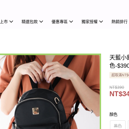
上市
精選包款
優惠專區
獨家授權
熱銷排行
天藍小
色-$39
超取滿NT$
NT$390
NT$3
顏色
黑色