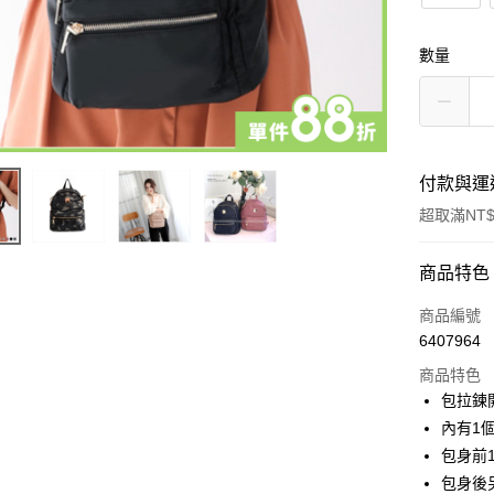
數量
付款與運
超取滿NT$
付款方式
商品特色
信用卡一
商品編號
6407964
超商取貨
商品特色
LINE Pay
包拉鍊
內有1
Apple Pay
包身前
街口支付
包身後