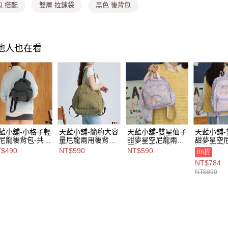
包 搭配
雙層 拉鍊袋
黑色 後背包
款買賣價
每筆NT$8
2.基於同
資料（包
7-11取貨
用，由本
3.完整用
每筆NT$8
其他人也在看
付款後7-1
每筆NT$8
宅配
每筆NT$1
付款後門
藍小舖-小格子輕
天藍小舖-簡約大容
天藍小舖-雙星仙子
天藍小舖
尼龍後背包-共2
量尼龍兩用後背包-
甜夢星空尼龍兩用
甜夢星空
免運費
-$490【A12122
共4
圓形後背包-共1
後背包-共
$490
NT$590
NT$590
88折
21】
色-$590【A12122
色-$590【A12122
色-$890【
海外宅配
NT$784
363】
368】
369】
NT$890