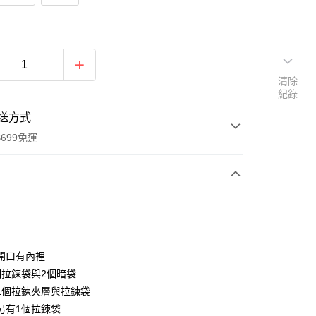
清除
紀錄
送方式
699免運
次付款
付款
開口有內裡
個拉鍊袋與2個暗袋
1個拉鍊夾層與拉鍊袋
另有1個拉鍊袋