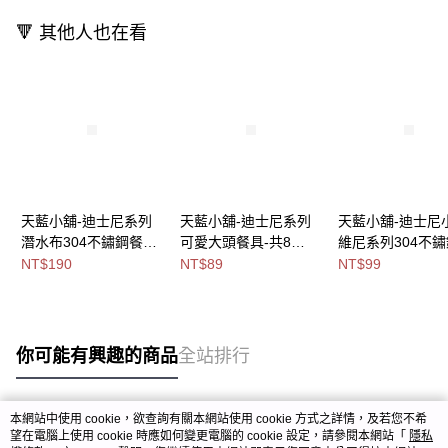
🔻 其他人也在看
天藍小舖-迪士尼系列
天藍小舖-迪士尼系列
天藍小舖-迪士尼
潛水布304不鏽鋼餐具
可愛大頭餐具-共8
維尼系列304不
組-共4
色-$89【A11114894】
具-共2
NT$190
NT$89
NT$99
色-$190【A11114452
色-$99【A11113
】
你可能有興趣的商品
全站排行
本網站中使用 cookie，欲查詢有關本網站使用 cookie 方式之詳情，及若您不希
熱門標籤
望在電腦上使用 cookie 時應如何變更電腦的 cookie 設定，請參閱本網站「
隱私