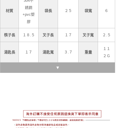
304不
銹鋼
２５
６
材質
袋長
袋寬
+pvc塑
膠
１８.５
１７
２.５
筷子長
叉子長
叉子寬
１１
１７
３.７
湯匙長
湯匙寬
重量
２Ｇ
▼