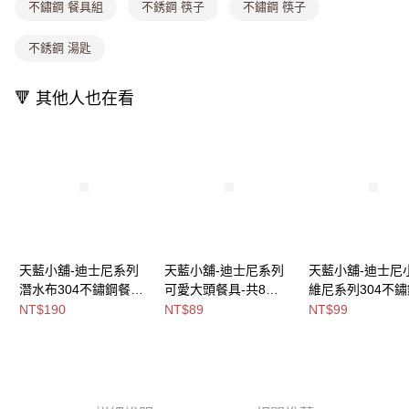
消。如遇「轉專審核」未通過狀況，表示未達大哥付你分期系統評分，恕無
不鏽鋼 餐具組
不銹鋼 筷子
不鏽鋼 筷子
法說明評估內容。
付款後全家取貨
【繳款方式說明】
不銹鋼 湯匙
1.分期款項不併入電信帳單，「大哥付你分期」於每月結算日後寄送繳費提
每筆NT$80，滿NT$699(含以上)免運費
醒簡訊。
2.透過簡訊連結打開帳單後，可選擇「超商條碼／台灣大直營門市／銀行轉
萊爾富取貨付款
🔻 其他人也在看
帳／街口支付／iPASS MONEY」等通路繳費。
每筆NT$8,888，滿NT$8,888(含以上)免運費
【注意事項】
付款後萊爾富取貨
1.本服務係由「台灣大哥大股份有限公司」（以下簡稱本公司）所提供，讓
用戶於交易時，得透過本服務購買商品或服務，並由商店將買賣／分期付款
每筆NT$8,888，滿NT$8,888(含以上)免運費
買賣價金債權讓與本公司後，依約使用本公司帳單繳交帳款。
2.基於同意付款使用「大哥付你分期」之契約關係目的，商店將以您的個人
7-11取貨付款
資料（包含姓名、電話或地址）提供予台灣大哥大進項蒐集、處理及利用，
由本公司與您本人進行分期帳單所需資料之確認、核對及更正。
每筆NT$80，滿NT$1,000(含以上)免運費
3.完整用戶服務條款，請詳閱以下連結：
https://oppay.tw/userRule
付款後7-11取貨
天藍小舖-迪士尼系列
天藍小舖-迪士尼系列
天藍小舖-迪士尼
潛水布304不鏽鋼餐具
可愛大頭餐具-共8
維尼系列304不
每筆NT$80，滿NT$1,000(含以上)免運費
組-共4
色-$89【A11114894】
具-共2
NT$190
NT$89
NT$99
宅配
色-$190【A11114452
色-$99【A11113
】
每筆NT$100，滿NT$1,000(含以上)免運費
付款後門市自取
免運費