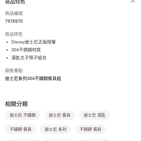
商品特色
信用卡一次付款
商品編號
超商取貨付款
7976970
LINE Pay
商品特色
Apple Pay
Disney迪士尼正版授權
304不銹鋼材質
街口支付
湯匙叉子筷子組合
悠遊付
銷售重點
Google Pay
迪士尼系列304不鏽鋼餐具組
大哥付你分期
相關說明
【大哥付你分期使用說明】
相關分類
ATM付款
1.本服務由台灣大哥大提供，台灣大哥大用戶可立即使用無須另外申請。
2.付款方式選擇「大哥付你分期」，訂單成立後會自動跳轉到大哥付的交易
迪士尼 不鏽鋼
迪士尼 餐具
迪士尼 湯匙
流程，驗證手機門號後，選擇欲分期的期數、繳款截止日，確認付款後即完
運送方式
成交易。
不鏽鋼 餐具
迪士尼 系列
不銹鋼 餐具
3.實際核准額度、可分期數及費用金額請依後續交易確認頁面所載為準。
全家取貨付款
4.訂單成立30分鐘內，如未前往確認交易或遇審核未通過，訂單將自動取
每筆NT$80，滿NT$699(含以上)免運費