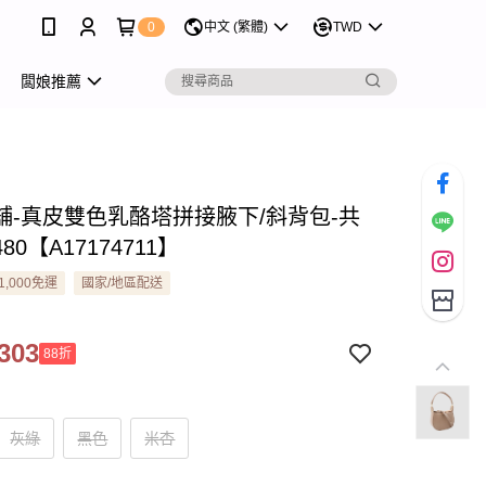
0
中文 (繁體)
TWD
闆娘推薦
舖-真皮雙色乳酪塔拼接腋下/斜背包-共
480【A17174711】
1,000免運
國家/地區配送
303
88折
灰綠
黑色
米杏