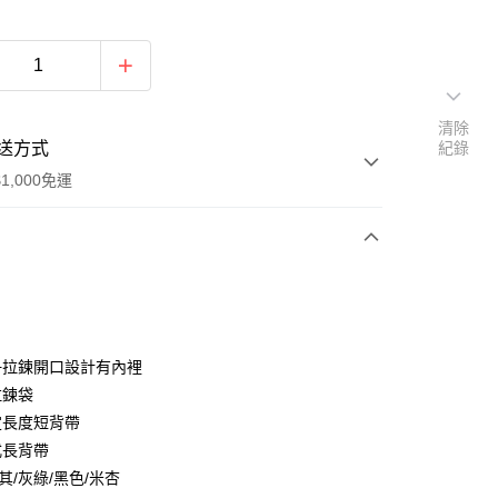
清除
送方式
紀錄
1,000免運
次付款
付款
+拉鍊開口設計有內裡
拉鍊袋
定長度短背帶
式長背帶
其/灰綠/黑色/米杏