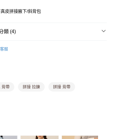
y
真皮拼接腋下/斜背包
分期
類 (4)
你分期使用說明】
由台灣大哥大提供，台灣大哥大用戶可立即使用無須另外申請。
式選擇「大哥付你分期」，訂單成立後會自動跳轉到大哥付的交易
客服
證手機門號後，選擇欲分期的期數、繳款截止日，確認付款後即
。
准額度、可分期數及費用金額請依後續交易確認頁面所載為準。
行包
立30分鐘內，如未前往確認交易或遇審核未通過，訂單將自動取
付款
「轉專審核」未通過狀況，表示未達大哥付你分期系統評分，恕
88折
0，滿NT$1,000(含以上)免運費
評估內容。
式說明】
 背帶
拼接 拉鍊
拼接 背帶
家取貨
項不併入電信帳單，「大哥付你分期」於每月結算日後寄送繳費提
0，滿NT$1,000(含以上)免運費
訊連結打開帳單後，可選擇「超商條碼／台灣大直營門市／銀行轉
付／iPASS MONEY」等通路繳費。
貨付款
項】
,888，滿NT$8,888(含以上)免運費
係由「台灣大哥大股份有限公司」（以下簡稱本公司）所提供，讓
易時，得透過本服務購買商品或服務，並由商店將買賣／分期付
爾富取貨
金債權讓與本公司後，依約使用本公司帳單繳交帳款。
,888，滿NT$8,888(含以上)免運費
意付款使用「大哥付你分期」之契約關係目的，商店將以您的個人