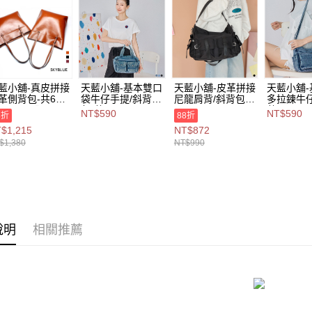
資料（包
7-11取貨
用，由本
3.完整用
每筆NT$8
付款後7-1
每筆NT$8
藍小舖-真皮拼接
天藍小舖-基本雙口
天藍小舖-皮革拼接
天藍小舖
革側背包-共6
袋牛仔手提/斜背
尼龍肩背/斜背包-
多拉鍊牛
宅配
-$1380【A1515
包-共3
單1
共3
NT$590
NT$590
8折
88折
923】
色-$590【A03032
款-$990【A15153
色-$590【
每筆NT$1
$1,215
NT$872
080】
227】
157】
$1,380
NT$990
付款後門
免運費
海外宅配
說明
相關推薦