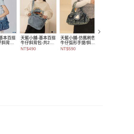
含姓名、電話或地址）提供予台灣大哥大進項蒐集、處理及利
付款
公司與您本人進行分期帳單所需資料之確認、核對及更正。
戶服務條款，請詳閱以下連結：
https://oppay.tw/userRule
0，滿NT$1,000(含以上)免運費
1取貨
0，滿NT$1,000(含以上)免運費
-基本百搭
天藍小舖-基本百搭
天藍小舖-仿舊刷色
天藍小舖-簡約雙
仔斜背包-
牛仔斜背包-共2
牛仔弧形手提/斜背
袋牛仔肩背/斜背
色-$490【A17175
包-共2
包-共3
NT$490
NT$590
NT$490
A17175
013】
色-$590【A03032
色-$490【A1515
00，滿NT$1,000(含以上)免運費
040】
091】
市自取
查看運費