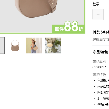
數量
付款與運
超取滿NT$
付款方式
商品特色
信用卡一
商品編號
8928617
超商取貨
商品特色
LINE Pay
包磁釦
內有1
Apple Pay
附1固
街口支付
1可調
選項:卡
悠遊付