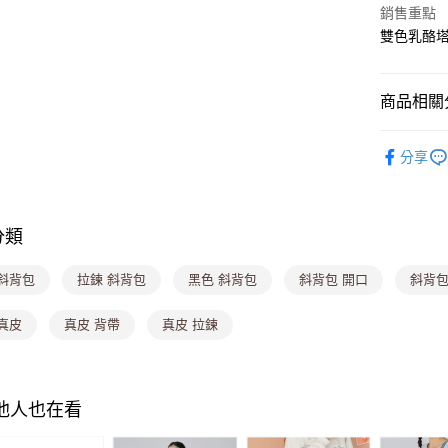
銷售重點
Google Pa
雙色乳酪塔
大哥付你
相關說明
商品相關分
【大哥付
ATM付款
1.本服務
▎側背包
2.付款方
分享
流程，驗
▎通勤包
完成交易
運送方式
3.實際核
💟時尚流
4.訂單成
全家取貨
消。如遇
分類
💖全館下殺
每筆NT$8
無法說明
【繳款方
 斜背包
拉鍊 斜背包
黑色 斜背包
斜背包 開口
斜背包
付款後全
1.分期款
醒簡訊。
每筆NT$8
2.透過簡
真皮
真皮 背帶
真皮 拉鍊
帳／街口支
萊爾富取
【注意事
每筆NT$8
1.本服務
其他人也在看
用戶於交
付款後萊
款買賣價
每筆NT$8
2.基於同