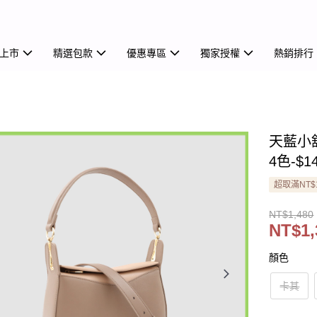
上市
精選包款
優惠專區
獨家授權
熱銷排行
天藍小
4色-$1
超取滿NT$
NT$1,480
NT$1,
顏色
卡其