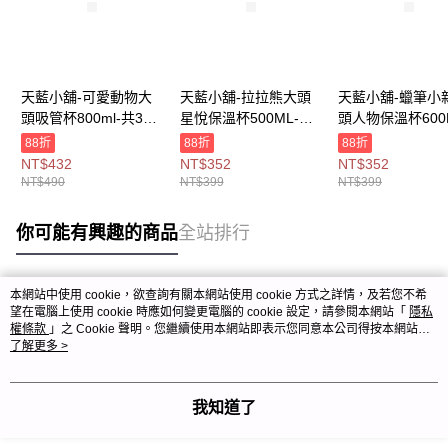
天藍小舖-可愛動物大
天藍小舖-拉拉熊大頭
天藍小舖-蠟筆小
頭吸管杯800ml-共3
星悅保溫杯500ML-共3
頭人物保溫杯600
色-$490【A11115889
色-$399【A11115991
共6
88折
88折
88折
】
】
色-$399【A11114
NT$432
NT$352
NT$352
】
NT$490
NT$399
NT$399
你可能有興趣的商品
全站排行
本網站中使用 cookie，欲查詢有關本網站使用 cookie 方式之詳情，及若您不希
熱門標籤
望在電腦上使用 cookie 時應如何變更電腦的 cookie 設定，請參閱本網站「
隱私
權條款
」之 Cookie 聲明。您繼續使用本網站即表示您同意本公司得按本網站使
用條款之 Cookie 聲明使用 cookie。
了解更多 >
我知道了