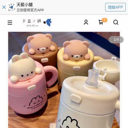
天藍小舖
開啟APP
立刻使用官方APP
0
1
/
4