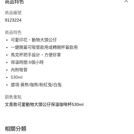
商品特色
信用卡一次付款
商品編號
超商取貨付款
9123224
LINE Pay
商品特色
Apple Pay
可愛印花、動物大頭公仔
一鍵開蓋可吸管飲用或轉開杯蓋飲用
街口支付
馬克杯把手設計，方便好拿
悠遊付
保溫時間:6個小時
內附吸管
Google Pay
530ml
大哥付你分期
選項:黃熊/咖熊/粉紅兔/白兔
相關說明
銷售重點
【大哥付你分期使用說明】
ATM付款
1.本服務由台灣大哥大提供，台灣大哥大用戶可立即使用無須另外申請。
文青款可愛動物大頭公仔保溫咖啡杯530ml
2.付款方式選擇「大哥付你分期」，訂單成立後會自動跳轉到大哥付的交易
流程，驗證手機門號後，選擇欲分期的期數、繳款截止日，確認付款後即完
運送方式
成交易。
3.實際核准額度、可分期數及費用金額請依後續交易確認頁面所載為準。
全家取貨付款
相關分類
4.訂單成立30分鐘內，如未前往確認交易或遇審核未通過，訂單將自動取
每筆NT$80，滿NT$699(含以上)免運費