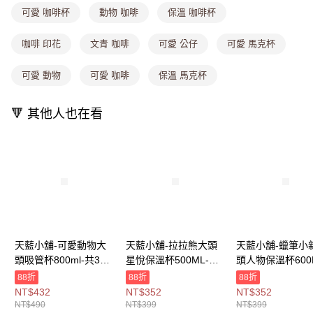
消。如遇「轉專審核」未通過狀況，表示未達大哥付你分期系統評分，恕無
可愛 咖啡杯
動物 咖啡
保溫 咖啡杯
法說明評估內容。
付款後全家取貨
【繳款方式說明】
1.分期款項不併入電信帳單，「大哥付你分期」於每月結算日後寄送繳費提
每筆NT$80，滿NT$699(含以上)免運費
咖啡 印花
文青 咖啡
可愛 公仔
可愛 馬克杯
醒簡訊。
2.透過簡訊連結打開帳單後，可選擇「超商條碼／台灣大直營門市／銀行轉
萊爾富取貨付款
可愛 動物
可愛 咖啡
保溫 馬克杯
帳／街口支付／iPASS MONEY」等通路繳費。
每筆NT$8,888，滿NT$8,888(含以上)免運費
【注意事項】
🔻 其他人也在看
付款後萊爾富取貨
1.本服務係由「台灣大哥大股份有限公司」（以下簡稱本公司）所提供，讓
用戶於交易時，得透過本服務購買商品或服務，並由商店將買賣／分期付款
每筆NT$8,888，滿NT$8,888(含以上)免運費
買賣價金債權讓與本公司後，依約使用本公司帳單繳交帳款。
2.基於同意付款使用「大哥付你分期」之契約關係目的，商店將以您的個人
7-11取貨付款
資料（包含姓名、電話或地址）提供予台灣大哥大進項蒐集、處理及利用，
由本公司與您本人進行分期帳單所需資料之確認、核對及更正。
每筆NT$80，滿NT$1,000(含以上)免運費
3.完整用戶服務條款，請詳閱以下連結：
https://oppay.tw/userRule
付款後7-11取貨
每筆NT$80，滿NT$1,000(含以上)免運費
天藍小舖-可愛動物大
天藍小舖-拉拉熊大頭
天藍小舖-蠟筆小
宅配
頭吸管杯800ml-共3
星悅保溫杯500ML-共3
頭人物保溫杯600
每筆NT$100，滿NT$1,000(含以上)免運費
色-$490【A11115889
色-$399【A11115991
共6
88折
88折
88折
】
】
色-$399【A11114
NT$432
NT$352
NT$352
付款後門市自取
】
NT$490
NT$399
NT$399
免運費