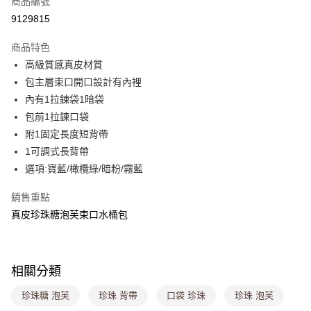
商品編號
超商取貨付款
9129815
LINE Pay
商品特色
Apple Pay
高級質感真皮材質
包主層束口開口設計有內裡
街口支付
內有1拉鍊袋1暗袋
悠遊付
包前1拉鍊口袋
附1固定長度短背帶
Google Pay
1可調式長背帶
大哥付你分期
選項:寶藍/橄欖綠/暗粉/霧藍
相關說明
銷售重點
【大哥付你分期使用說明】
ATM付款
1.本服務由台灣大哥大提供，台灣大哥大用戶可立即使用無須另外申請。
真皮珍珠糖泡芙束口水桶包
2.付款方式選擇「大哥付你分期」，訂單成立後會自動跳轉到大哥付的交易
流程，驗證手機門號後，選擇欲分期的期數、繳款截止日，確認付款後即完
運送方式
成交易。
3.實際核准額度、可分期數及費用金額請依後續交易確認頁面所載為準。
全家取貨付款
相關分類
4.訂單成立30分鐘內，如未前往確認交易或遇審核未通過，訂單將自動取
每筆NT$80，滿NT$1,000(含以上)免運費
消。如遇「轉專審核」未通過狀況，表示未達大哥付你分期系統評分，恕無
珍珠糖 泡芙
珍珠 背帶
口袋 珍珠
珍珠 泡芙
法說明評估內容。
付款後全家取貨
【繳款方式說明】