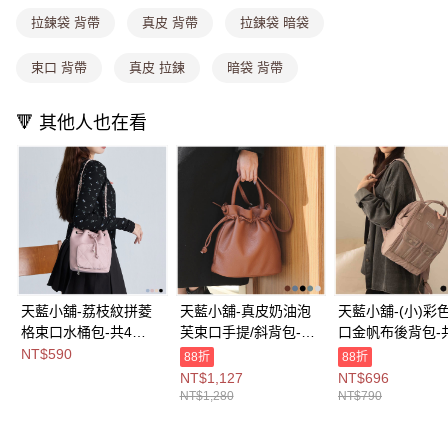
1.分期款項不併入電信帳單，「大哥付你分期」於每月結算日後寄送繳費提
每筆NT$80，滿NT$1,000(含以上)免運費
拉鍊袋 背帶
真皮 背帶
拉鍊袋 暗袋
醒簡訊。
2.透過簡訊連結打開帳單後，可選擇「超商條碼／台灣大直營門市／銀行轉
萊爾富取貨付款
束口 背帶
真皮 拉鍊
暗袋 背帶
帳／街口支付／iPASS MONEY」等通路繳費。
每筆NT$8,888，滿NT$8,888(含以上)免運費
【注意事項】
🔻 其他人也在看
付款後萊爾富取貨
1.本服務係由「台灣大哥大股份有限公司」（以下簡稱本公司）所提供，讓
用戶於交易時，得透過本服務購買商品或服務，並由商店將買賣／分期付款
每筆NT$8,888，滿NT$8,888(含以上)免運費
買賣價金債權讓與本公司後，依約使用本公司帳單繳交帳款。
2.基於同意付款使用「大哥付你分期」之契約關係目的，商店將以您的個人
7-11取貨付款
資料（包含姓名、電話或地址）提供予台灣大哥大進項蒐集、處理及利用，
由本公司與您本人進行分期帳單所需資料之確認、核對及更正。
每筆NT$80，滿NT$1,000(含以上)免運費
3.完整用戶服務條款，請詳閱以下連結：
https://oppay.tw/userRule
付款後7-11取貨
每筆NT$80，滿NT$1,000(含以上)免運費
天藍小舖-荔枝紋拼菱
天藍小舖-真皮奶油泡
天藍小舖-(小)彩
宅配
格束口水桶包-共4
芙束口手提/斜背包-共
口金帆布後背包-
每筆NT$100，滿NT$1,000(含以上)免運費
色-$590【A15153239
5
色-$790【A1212
NT$590
88折
88折
】
色-$1280【A1717386
】
NT$1,127
NT$696
付款後門市自取
6】
NT$1,280
NT$790
免運費
海外宅配
查看運費