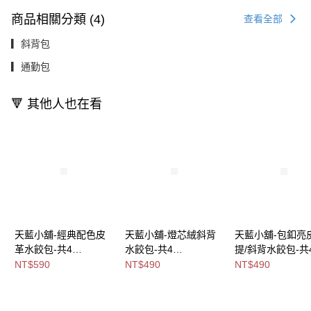
商品相關分類 (4)
查看全部
▎斜背包
▎通勤包
🔻 其他人也在看
天藍小舖-經典配色皮
天藍小舖-燈芯絨斜背
天藍小舖-包釦亮
革水餃包-共4
水餃包-共4
提/斜背水餃包-共
色-$590【A03032053
色-$490【A17175119
色-$490【A1515
NT$590
NT$490
NT$490
】
】
】