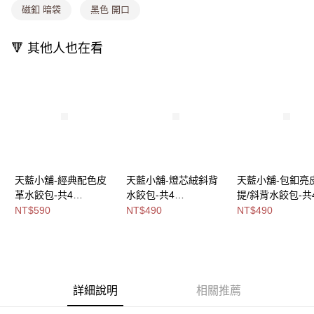
法說明評估內容。
磁釦 暗袋
黑色 開口
付款後全家取貨
【繳款方式說明】
1.分期款項不併入電信帳單，「大哥付你分期」於每月結算日後寄送繳費提
每筆NT$80，滿NT$1,000(含以上)免運費
醒簡訊。
🔻 其他人也在看
2.透過簡訊連結打開帳單後，可選擇「超商條碼／台灣大直營門市／銀行轉
萊爾富取貨付款
帳／街口支付／iPASS MONEY」等通路繳費。
每筆NT$8,888，滿NT$8,888(含以上)免運費
【注意事項】
付款後萊爾富取貨
1.本服務係由「台灣大哥大股份有限公司」（以下簡稱本公司）所提供，讓
用戶於交易時，得透過本服務購買商品或服務，並由商店將買賣／分期付款
每筆NT$8,888，滿NT$8,888(含以上)免運費
買賣價金債權讓與本公司後，依約使用本公司帳單繳交帳款。
2.基於同意付款使用「大哥付你分期」之契約關係目的，商店將以您的個人
7-11取貨付款
資料（包含姓名、電話或地址）提供予台灣大哥大進項蒐集、處理及利用，
由本公司與您本人進行分期帳單所需資料之確認、核對及更正。
每筆NT$80，滿NT$1,000(含以上)免運費
3.完整用戶服務條款，請詳閱以下連結：
https://oppay.tw/userRule
天藍小舖-經典配色皮
天藍小舖-燈芯絨斜背
天藍小舖-包釦亮
付款後7-11取貨
革水餃包-共4
水餃包-共4
提/斜背水餃包-共
色-$590【A03032053
色-$490【A17175119
色-$490【A1515
NT$590
NT$490
NT$490
每筆NT$80，滿NT$1,000(含以上)免運費
】
】
】
宅配
每筆NT$100，滿NT$1,000(含以上)免運費
付款後門市自取
詳細說明
相關推薦
免運費