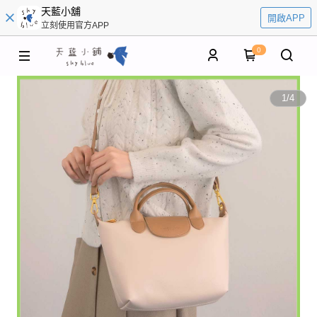
天藍小舖
開啟APP
立刻使用官方APP
0
1
/
4