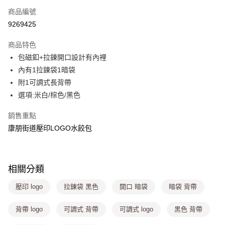
商品編號
超商取貨付款
9269425
LINE Pay
商品特色
Apple Pay
包磁釦+拉鍊開口設計有內裡
內有1拉鍊袋1暗袋
街口支付
附1可調式長背帶
悠遊付
選項:米白/棕色/黑色
Google Pay
銷售重點
康朋街道壓印LOGO水餃包
大哥付你分期
相關說明
【大哥付你分期使用說明】
ATM付款
1.本服務由台灣大哥大提供，台灣大哥大用戶可立即使用無須另外申請。
相關分類
2.付款方式選擇「大哥付你分期」，訂單成立後會自動跳轉到大哥付的交易
流程，驗證手機門號後，選擇欲分期的期數、繳款截止日，確認付款後即完
運送方式
壓印 logo
拉鍊袋 黑色
開口 暗袋
暗袋 背帶
成交易。
3.實際核准額度、可分期數及費用金額請依後續交易確認頁面所載為準。
全家取貨付款
4.訂單成立30分鐘內，如未前往確認交易或遇審核未通過，訂單將自動取
背帶 logo
可調式 背帶
可調式 logo
黑色 背帶
每筆NT$80，滿NT$1,000(含以上)免運費
消。如遇「轉專審核」未通過狀況，表示未達大哥付你分期系統評分，恕無