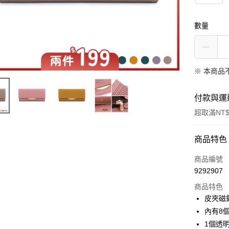
數量
※ 本商品
付款與運
超取滿NT$
付款方式
商品特色
信用卡一
商品編號
9292907
超商取貨
商品特色
LINE Pay
皮夾磁
內有8
Apple Pay
1個透