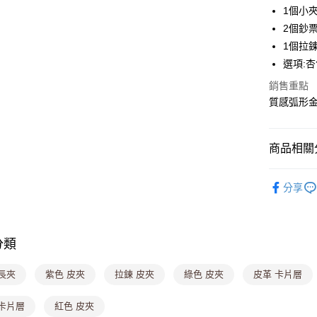
街口支付
1個小
2個鈔
悠遊付
1個拉
Google Pa
選項:杏
大哥付你
銷售重點
相關說明
質感弧形
【大哥付
ATM付款
1.本服務
2.付款方
商品相關分
流程，驗
完成交易
運送方式
▎皮夾
3.實際核
分享
4.訂單成
全家取貨
售完不補【
消。如遇
每筆NT$8
無法說明
【繳款方
分類
付款後全
1.分期款
醒簡訊。
每筆NT$8
2.透過簡
長夾
紫色 皮夾
拉鍊 皮夾
綠色 皮夾
皮革 卡片層
帳／街口支
萊爾富取
 卡片層
紅色 皮夾
【注意事
每筆NT$8