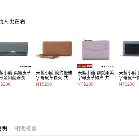
1.本服務
用戶於交
付款後萊
款買賣價
每筆NT$8
2.基於同
其他人也在看
資料（包
7-11取貨
用，由本
3.完整用
每筆NT$8
付款後7-1
每筆NT$8
宅配
藍小舖-柔霧皮革
天藍小舖-簡約優雅
天藍小舖-霧感柔美
天藍小舖
每筆NT$1
形金釦翻蓋長夾-
字母皮革長夾-共7
字母皮革短夾-共6
字母皮革長
6
色-$290【A08081
色-$199【A08081
色-$290【
$290
NT$290
NT$199
NT$290
付款後門
-$290【A08081
800】
697】
886】
34】
免運費
海外宅配
說明
相關推薦