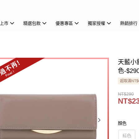
上市
精選包款
優惠專區
獨家授權
熱銷排行
天藍小
色-$29
超取滿NT$
NT$290
NT$2
顏色
紅色