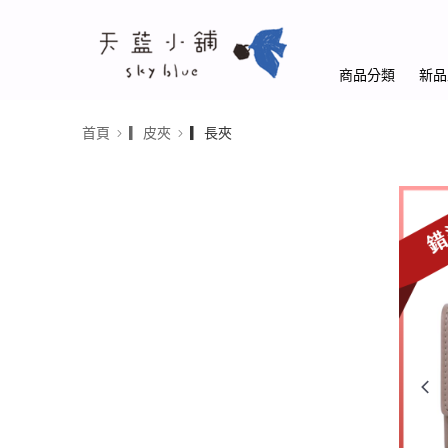
商品分類
新品
首頁
▎皮夾
▎長夾