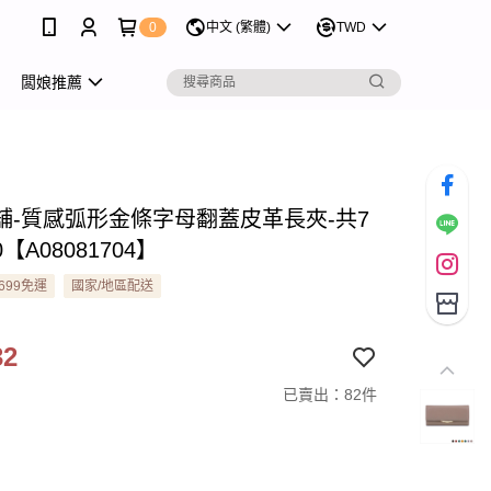
0
中文 (繁體)
TWD
闆娘推薦
舖-質感弧形金條字母翻蓋皮革長夾-共7
0【A08081704】
699免運
國家/地區配送
32
已賣出：82件