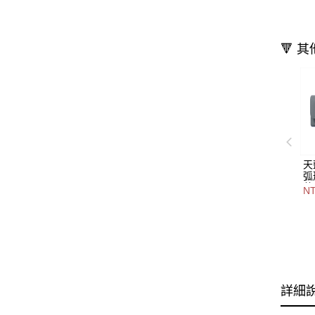
🔻 
天
弧
共
NT
色
7
詳細