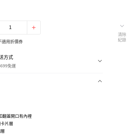
清除
紀錄
不適用折價券
送方式
699免運
次付款
付款
釦翻蓋開口有內裡
個卡片層
明層