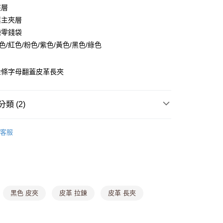
夾層
票主夾層
鍊零錢袋
y
色/紅色/粉色/紫色/黃色/黑色/綠色
分期
金條字母翻蓋皮革長夾
你分期使用說明】
由台灣大哥大提供，台灣大哥大用戶可立即使用無須另外申請。
式選擇「大哥付你分期」，訂單成立後會自動跳轉到大哥付的交易
類 (2)
證手機門號後，選擇欲分期的期數、繳款截止日，確認付款後即
。
▎長夾
准額度、可分期數及費用金額請依後續交易確認頁面所載為準。
客服
立30分鐘內，如未前往確認交易或遇審核未通過，訂單將自動取
付款
任2件199】
「轉專審核」未通過狀況，表示未達大哥付你分期系統評分，恕
0，滿NT$699(含以上)免運費
評估內容。
式說明】
家取貨
項不併入電信帳單，「大哥付你分期」於每月結算日後寄送繳費提
0，滿NT$699(含以上)免運費
訊連結打開帳單後，可選擇「超商條碼／台灣大直營門市／銀行轉
黑色 皮夾
皮革 拉鍊
皮革 長夾
付／iPASS MONEY」等通路繳費。
貨付款
項】
,888，滿NT$8,888(含以上)免運費