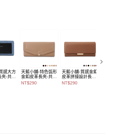
係由「台灣大哥大股份有限公司」（以下簡稱本公司）所提供，讓
易時，得透過本服務購買商品或服務，並由商店將買賣／分期付
爾富取貨
金債權讓與本公司後，依約使用本公司帳單繳交帳款。
,888，滿NT$8,888(含以上)免運費
意付款使用「大哥付你分期」之契約關係目的，商店將以您的個人
含姓名、電話或地址）提供予台灣大哥大進項蒐集、處理及利
付款
公司與您本人進行分期帳單所需資料之確認、核對及更正。
戶服務條款，請詳閱以下連結：
https://oppay.tw/userRule
0，滿NT$1,000(含以上)免運費
1取貨
0，滿NT$1,000(含以上)免運費
-質感大方
天藍小舖-特色弧形
天藍小舖-質感金釦
天藍小舖-簡約風
00，滿NT$1,000(含以上)免運費
夾-共7
金釦皮革長夾-共7
皮革拼接設計長夾-
弧形皮革長夾-共7
A08081
色-$290【A08081
共7
色-$290【A0808
NT$290
NT$290
NT$290
市自取
823】
色-$290【A08081
830】
808】
查看運費