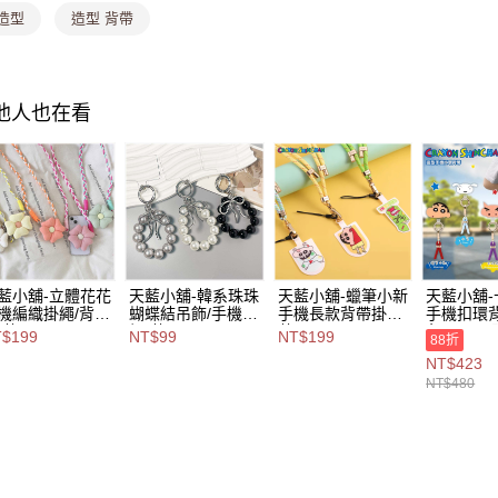
用戶於交
付款後萊
造型
造型 背帶
款買賣價
每筆NT$8
2.基於同
資料（包
7-11取貨
用，由本
3.完整用
每筆NT$8
其他人也在看
付款後7-1
每筆NT$8
宅配
每筆NT$1
付款後門
藍小舖-立體花花
天藍小舖-韓系珠珠
天藍小舖-蠟筆小新
天藍小舖
機編織掛繩/背
蝴蝶結吊飾/手機
手機長款背帶掛繩-
手機扣環背
免運費
-共5
繩-共3
共3
色-$480【
$199
NT$99
NT$199
88折
$199【A11114
色-$99【A111147
色-$199【A11114
091】
海外宅配
NT$423
32】
66】
773】
NT$480