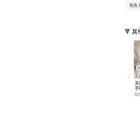
兔兔 
🔻 
天
手
帶
NT
色-
3