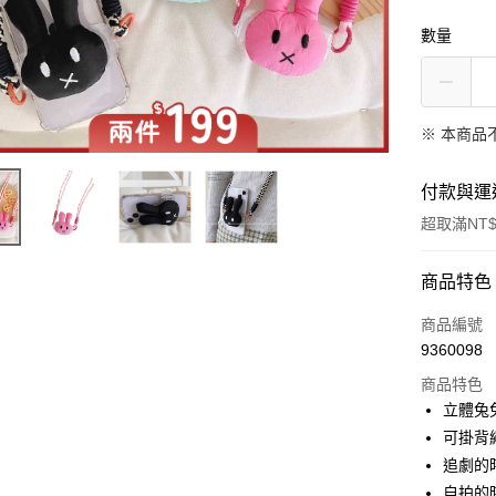
數量
※ 本商品
付款與運
超取滿NT$
付款方式
商品特色
信用卡一
商品編號
9360098
超商取貨
商品特色
LINE Pay
立體兔
可掛背
Apple Pay
追劇的
街口支付
自拍的