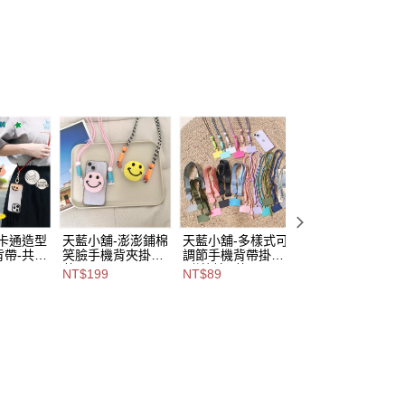
易時，得透過本服務購買商品或服務，並由商店將買賣／分期付
爾富取貨
金債權讓與本公司後，依約使用本公司帳單繳交帳款。
,888，滿NT$8,888(含以上)免運費
意付款使用「大哥付你分期」之契約關係目的，商店將以您的個人
含姓名、電話或地址）提供予台灣大哥大進項蒐集、處理及利
付款
公司與您本人進行分期帳單所需資料之確認、核對及更正。
戶服務條款，請詳閱以下連結：
https://oppay.tw/userRule
0，滿NT$1,000(含以上)免運費
1取貨
0，滿NT$1,000(含以上)免運費
00，滿NT$1,000(含以上)免運費
市自取
-卡通造型
天藍小舖-澎澎鋪棉
天藍小舖-多樣式可
天藍小舖-編織小
帶-共8
笑臉手機背夾掛繩-
調節手機背帶掛繩
珍珠手機背帶掛繩
A11114
共2
(附墊片)-共18
(附墊片)-共9
NT$199
NT$89
NT$299
色-$199【A11114
色-$89【A111142
色-$299【A11114
查看運費
394】
70】
585】