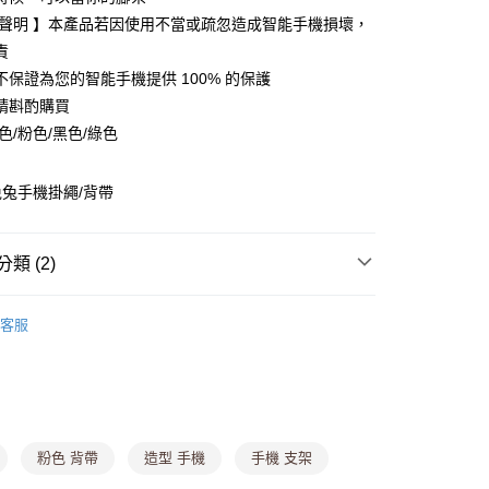
責聲明 】本產品若因使用不當或疏忽造成智能手機損壞，
責
y
不保證為您的智能手機提供 100% 的保護
請斟酌購買
分期
色/粉色/黑色/綠色
你分期使用說明】
由台灣大哥大提供，台灣大哥大用戶可立即使用無須另外申請。
兔手機掛繩/背帶
式選擇「大哥付你分期」，訂單成立後會自動跳轉到大哥付的交易
證手機門號後，選擇欲分期的期數、繳款截止日，確認付款後即
。
准額度、可分期數及費用金額請依後續交易確認頁面所載為準。
類 (2)
立30分鐘內，如未前往確認交易或遇審核未通過，訂單將自動取
付款
「轉專審核」未通過狀況，表示未達大哥付你分期系統評分，恕
區【銅板價$25UP】
• 生活小物專區
0，滿NT$699(含以上)免運費
評估內容。
客服
式說明】
任2件199】
家取貨
項不併入電信帳單，「大哥付你分期」於每月結算日後寄送繳費提
0，滿NT$699(含以上)免運費
訊連結打開帳單後，可選擇「超商條碼／台灣大直營門市／銀行轉
付／iPASS MONEY」等通路繳費。
貨付款
項】
,888，滿NT$8,888(含以上)免運費
粉色 背帶
造型 手機
手機 支架
係由「台灣大哥大股份有限公司」（以下簡稱本公司）所提供，讓