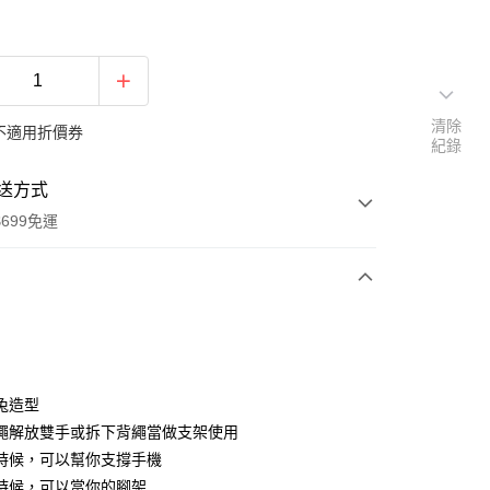
清除
不適用折價券
紀錄
送方式
699免運
次付款
付款
兔造型
繩解放雙手或拆下背繩當做支架使用
時候，可以幫你支撐手機
時候，可以當你的腳架