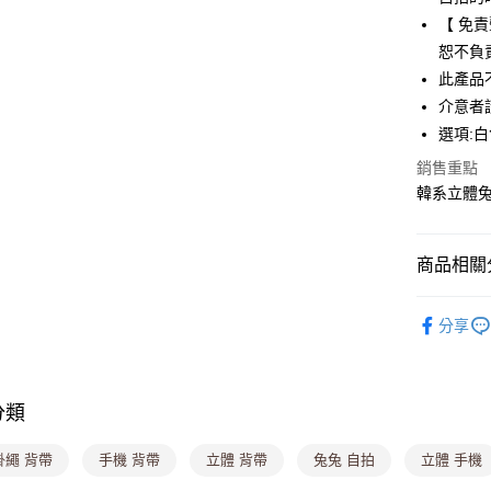
【 免
悠遊付
恕不負
Google Pa
此產品
介意者
大哥付你
選項:白
相關說明
【大哥付
銷售重點
ATM付款
1.本服務
韓系立體兔
2.付款方
流程，驗
完成交易
運送方式
3.實際核
商品相關分
4.訂單成
全家取貨
消。如遇
生活小物專
每筆NT$8
無法說明
分享
【繳款方
售完不補【
付款後全
1.分期款
醒簡訊。
每筆NT$8
2.透過簡
分類
帳／街口支
萊爾富取
【注意事
每筆NT$8
掛繩 背帶
手機 背帶
立體 背帶
兔兔 自拍
立體 手機
1.本服務