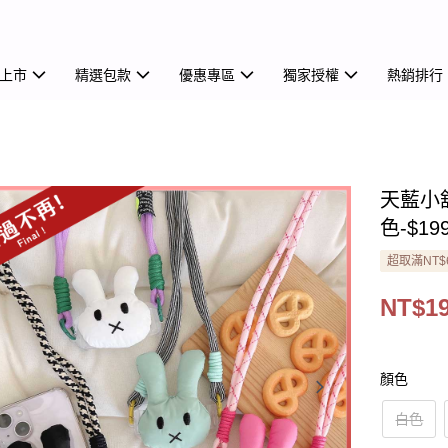
上市
精選包款
優惠專區
獨家授權
熱銷排行
天藍小
色-$19
超取滿NT$
NT$1
顏色
白色