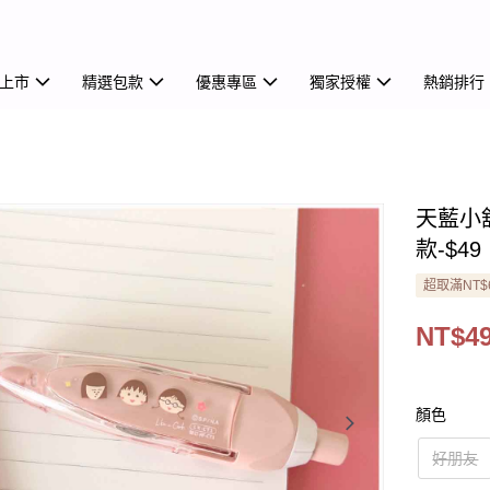
上市
精選包款
優惠專區
獨家授權
熱銷排行
天藍小
款-$49
超取滿NT$
NT$4
顏色
好朋友