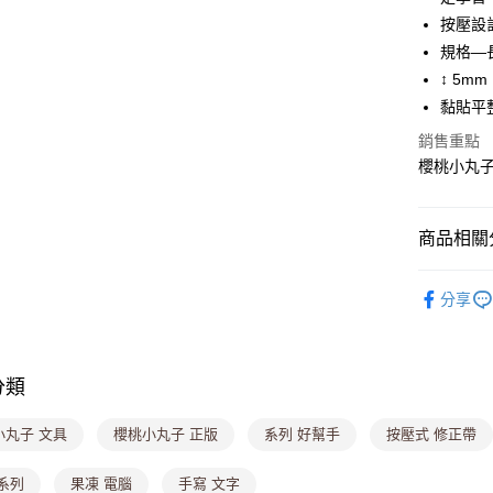
按壓設
悠遊付
規格—長
Google Pa
↕ 5m
黏貼平
大哥付你
相關說明
銷售重點
【大哥付
櫻桃小丸子
ATM付款
1.本服務
2.付款方
流程，驗
商品相關分
完成交易
運送方式
3.實際核
4.訂單成
生活小物專
全家取貨
消。如遇
分享
每筆NT$8
無法說明
【繳款方
付款後全
1.分期款
醒簡訊。
分類
每筆NT$8
2.透過簡
帳／街口支
萊爾富取
小丸子 文具
櫻桃小丸子 正版
系列 好幫手
按壓式 修正帶
【注意事
每筆NT$8
1.本服務
系列
果凍 電腦
手寫 文字