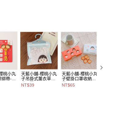
易時，得透過本服務購買商品或服務，並由商店將買賣／分期付
爾富取貨
金債權讓與本公司後，依約使用本公司帳單繳交帳款。
,888，滿NT$8,888(含以上)免運費
意付款使用「大哥付你分期」之契約關係目的，商店將以您的個人
含姓名、電話或地址）提供予台灣大哥大進項蒐集、處理及利
付款
公司與您本人進行分期帳單所需資料之確認、核對及更正。
戶服務條款，請詳閱以下連結：
https://oppay.tw/userRule
0，滿NT$1,000(含以上)免運費
1取貨
0，滿NT$1,000(含以上)免運費
00，滿NT$1,000(含以上)免運費
-櫻桃小丸
天藍小舖-櫻桃小丸
天藍小舖-櫻桃小丸
天藍小舖-多樣式
膠綁帶-共
子吊掛式薰衣草香
子壁掛口罩收納盒-
調節手機背帶掛繩
市自取
除濕袋-單1
共2
(附墊片)-共18
NT$39
NT$65
NT$89
A11115
款-$39【A111139
色-$65【A111139
色-$89【A111142
07】
27】
70】
查看運費