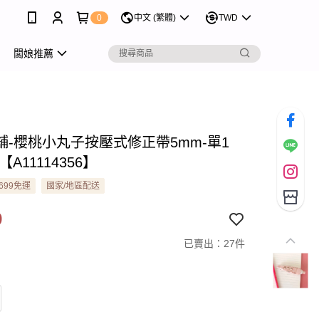
0
中文 (繁體)
TWD
闆娘推薦
舖-櫻桃小丸子按壓式修正帶5mm-單1
 【A11114356】
699免運
國家/地區配送
9
已賣出：27件