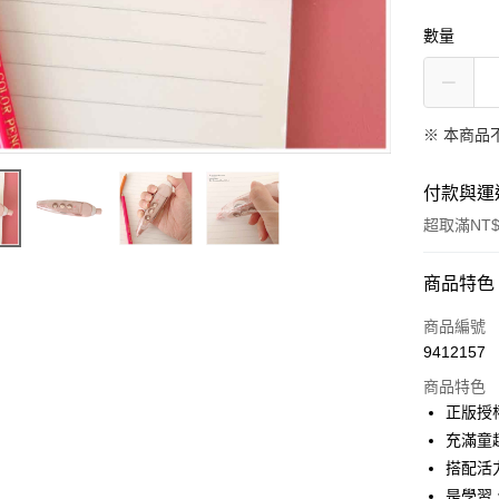
數量
※ 本商品
付款與運
超取滿NT$
付款方式
商品特色
信用卡一
商品編號
9412157
超商取貨
商品特色
LINE Pay
正版授
充滿童
Apple Pay
搭配活
街口支付
是學習