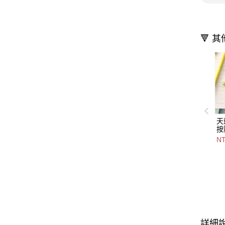
🔻 
天
按
5
N
【
詳細