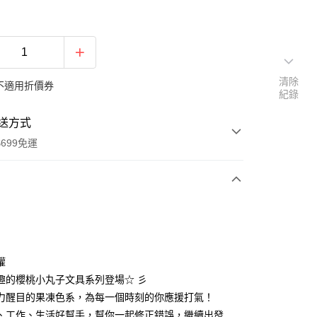
清除
不適用折價券
紀錄
送方式
699免運
次付款
付款
權
趣的櫻桃小丸子文具系列登場☆ 彡
力醒目的果凍色系，為每一個時刻的你應援打氣！
、工作、生活好幫手，幫你一起修正錯誤，繼續出發