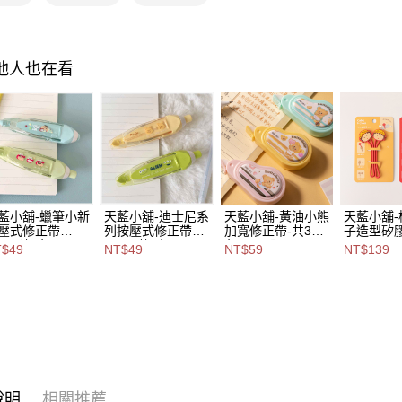
用戶於交
付款後萊
款買賣價
每筆NT$8
2.基於同
資料（包
7-11取貨
其他人也在看
用，由本
3.完整用
每筆NT$8
付款後7-1
每筆NT$8
宅配
每筆NT$1
藍小舖-蠟筆小新
天藍小舖-迪士尼系
天藍小舖-黃油小熊
天藍小舖
壓式修正帶
列按壓式修正帶
加寬修正帶-共3
子造型矽
付款後門
mm-共2色-$49
5mm-共2色-$49
色-$59【A111154
2
T$49
NT$49
NT$59
NT$139
免運費
A11114364】
【A11114365】
02】
色-$139【
681】
海外宅配
說明
相關推薦