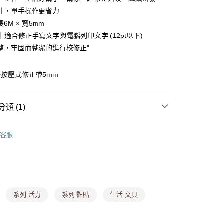
計，單手操作更省力
6M × 寬5mm
y
m｜適合修正手寫文字與電腦列印文字 (12pt以下)
整，牢固而整潔的進行校修正"
分期
你分期使用說明】
按壓式修正帶5mm
由台灣大哥大提供，台灣大哥大用戶可立即使用無須另外申請。
式選擇「大哥付你分期」，訂單成立後會自動跳轉到大哥付的交易
證手機門號後，選擇欲分期的期數、繳款截止日，確認付款後即
類 (1)
。
准額度、可分期數及費用金額請依後續交易確認頁面所載為準。
立30分鐘內，如未前往確認交易或遇審核未通過，訂單將自動取
區【銅板價$25UP】
• 生活小物專區
付款
「轉專審核」未通過狀況，表示未達大哥付你分期系統評分，恕
客服
0，滿NT$699(含以上)免運費
評估內容。
式說明】
家取貨
項不併入電信帳單，「大哥付你分期」於每月結算日後寄送繳費提
0，滿NT$699(含以上)免運費
訊連結打開帳單後，可選擇「超商條碼／台灣大直營門市／銀行轉
付／iPASS MONEY」等通路繳費。
貨付款
系列 活力
系列 黏貼
生活 文具
項】
,888，滿NT$8,888(含以上)免運費
係由「台灣大哥大股份有限公司」（以下簡稱本公司）所提供，讓