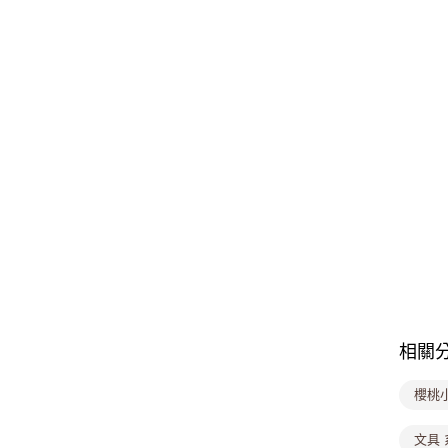
相關
櫻桃
文具 